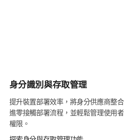
身​分識別​與​存取​管理
提升​裝置部署​效率，​將​身​分​供​應商​整合​
進零​接觸部署​流程，​並​輕鬆​管理​使用​者​
權限。
探索​身分​與​存取​管理​功​能