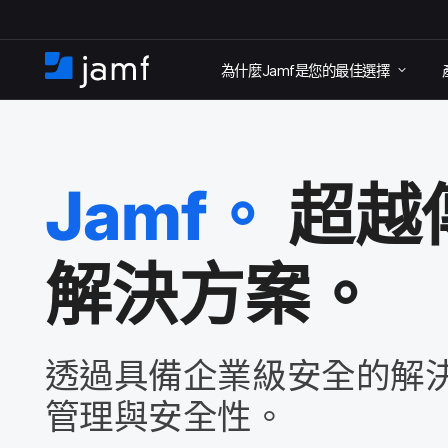
跳
為​什麼
Jamf
是​您​的​最佳​選擇
至
住
家
主
要
內
Jamf
。
超越​
容
解決​方案。
透過​具備企業​級​安全​的​解
管理​與​安全性。