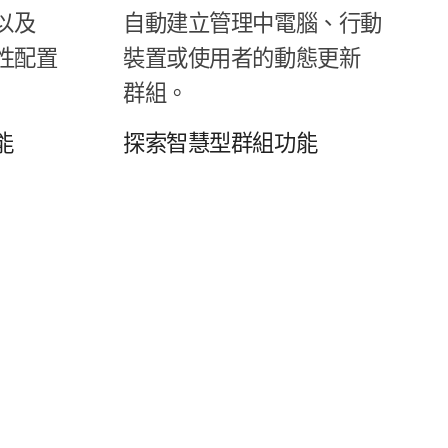
​以及
自動​建立​管理​中​電腦、​行動​
性​配置​
裝置​或​使用者​的​動態​更​新​
群組。
能
探索​智慧型​群組​功​能