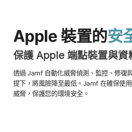
Apple
裝置​的
安全
保護
Apple
端點​裝置​與​
透過
Jamf
自動化威脅​偵測、​監控、​修復​與​防
提下，​將​風險​降​至​最​低。
Jamf
在​確保​使用
威脅，​保護​您​的​環境​安全。