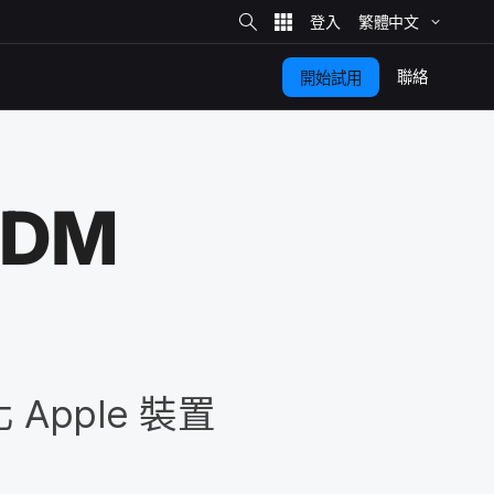
網
站
繁體​中文
搜
尋
聯絡
開始​試用
MDM
化
Apple
裝置​