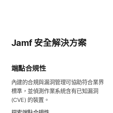
Jamf
安全​解決​方案
端點合規性
內建​的​合規​與​漏洞​管理​可​協助​符合業界​
標準，​並​偵測​作業​系統​含有​已​知漏洞
(
CVE
)
的​裝置。
探索端點合規性