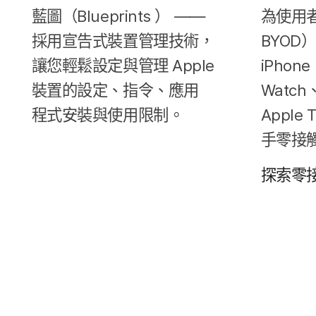
藍圖​（
Blueprints
）
——
為​使用​
採用​宣告式​裝置​管理​技術，​
BYOD
）
讓​您輕鬆​設定​與​管理
Apple
iPhone
裝置​的​設定、​指令、​應用​
Watch
程式​安裝​與​使用​限制。
Apple 
手零接
探索零接