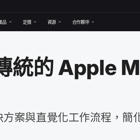
產品
定​價
資源
合作​夥伴
傳統​的
Apple 
決​方案​與​直覺化​工作​流程，​簡