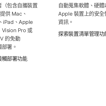
者​（包含​自攜​裝置
自動蒐集​軟體、​硬體
​提供
Mac
、
Apple
裝置​上​的​安全
、
iPad
、
Apple
資訊。
、
Vision Pro
或
探索​裝置​清單​管理​功​
TV
的​免動​
觸部署。
觸部署​功​能