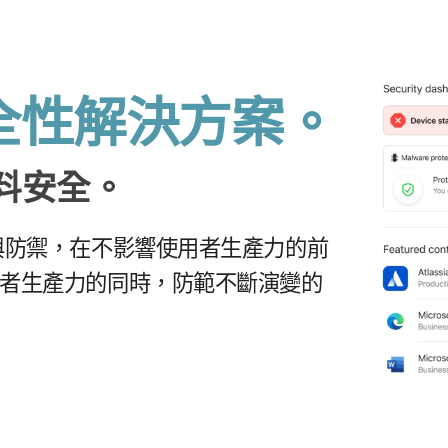
性​解決​方案。
資料​安全。
禦，​在​不​影響​使用​者​生產力​的​前​
​者​生產力​的​同時，​防範​不斷​演變​的​