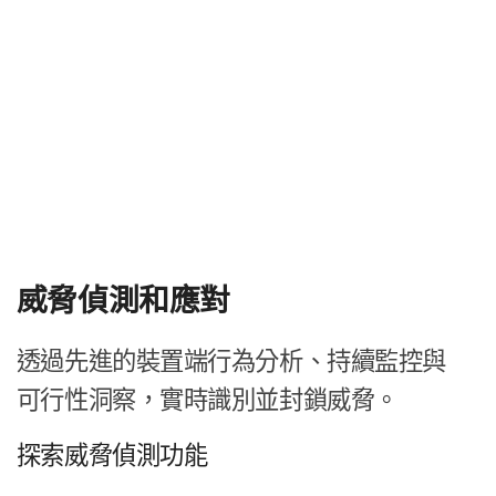
威脅​偵測​和​應​對
透過​先進​的​裝置​端行​為​分析、​持續​監控​與​
可行性​洞察，​實時​識別​並​封鎖​威脅。
探索威脅​偵測功​能