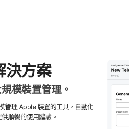
解決​方案
大規模​裝置​管理。
規模​管理
Apple
裝置​的​工具，​自動化​
提供​順暢​的​使用​體驗。