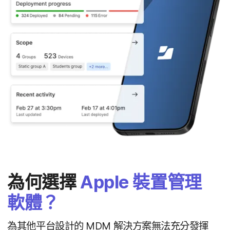
為​何選擇
Apple
裝置​管理​
軟體？
為​其他​平台​設計​的
MDM
解決​方案​無法​充分​發揮