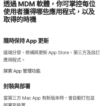
透過
MDM
軟體，​你​可​掌控​每​位​
使用​者​獲得​哪些​應​用​程式，​以及​
取得​的​時機
隨時​保持
App
更​新
遠​端​分發、​修補​與​更​新
App Store
、​第三方​及​自訂​
應​用​程式。
探索
App
管理​功​能
封裝​與​部署
當​第三方
Mac App
有​新版​本​時，​會​自動​打包​並​
部署​至​裝置