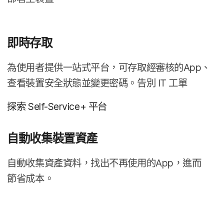
即​時​存取
為​使用​者​提供​一​站式​平台，​可存取​經​審核​的
App
、​
查​看​裝置​安全​狀態​並​變​更​密碼。​告別
IT
工單
探索
Self-Service
+
平​台
自動收集​裝置​資產
自動收集資產​資料，​找出​不​再​使用​的
App
，​進而​
節省​成本。