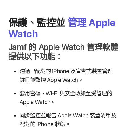
保護、​監控​並
管理
Apple
Watch
Jamf
的
Apple Watch
管理​軟體​
提供​以下​功能：
透過​已​配對​的
iPhone
及​宣告式​裝置​管理​
註冊​並​監控
Apple Watch
。
套用​密碼、
Wi-Fi
與​安全​政策​至​受​管理​的
Apple Watch
。
同步​監控​並​報告
Apple Watch
裝置​清單​及​
配對​的
iPhone
狀態。