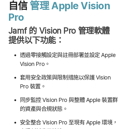
自信
管理
Apple Vision
Pro
Jamf
的
Vision Pro
管理​軟體​
提供​以下​功能：
透過​零接觸​設定​與​註冊部署​並​設定
Apple
Vision Pro
。
套用​安全​政策​與​限制​措施​以​保護
Vision
Pro
裝置。
同步​監控
Vision Pro
與​整體
Apple
裝置群​
的​資產​與​合規​狀態。
安全​整合
Vision Pro
至​現​有
Apple
環境，​