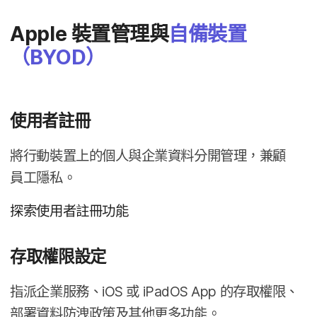
Apple
裝置​管理​與
自備​裝置​
（
BYOD
）
使用​者​註冊
將​行動​裝置​上​的​個人​與​企業​資料​分開​管理，​兼顧​
員工​隱私。
探索​使用​者​註冊功​能
存取權限​設定
指派​企業​服務、
iOS
或
iPadOS App
的​存取​權限、​
部署​資料​防洩​政策​及​其他​更多​功能。