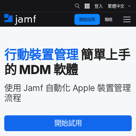
網
站
繁體​中文
跳
搜
尋
聯絡
開始試用
至
住
切
家
換
主
要
瀏
覽
行動​裝置​管理
簡單​上手​
內
容
的
MDM
軟體
使用
Jamf
自動化
Apple
裝置​管理​
流程
開始​試用