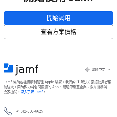
開始​試用
查​看​方案​價格
繁體​中文
Jamf
協助​各​機構​順利​管理
Apple
裝置。​我們​的
IT
解決​方案​讓​使用​者​更​
加強​大，​同時​致力​將​名聞​遐邇​的
Apple
體驗​傳遞​至​企業、​教育​機構​與​
公家​機關。
深入​了​解
Jamf
。
+
1 612-605-6625