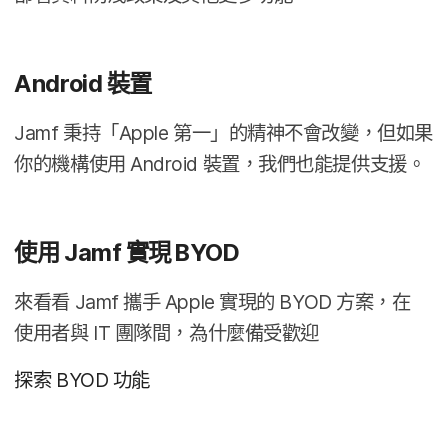
Android
裝置
Jamf
秉持​「
Apple
第一」​的​精神​不會​改變，​但​如果​
你​的​機構​使用
Android
裝置，​我們​也​能​提供​支援。
使用
Jamf
實現
BYOD
來​看​看
Jamf
攜手
Apple
實現​的
BYOD
方案，​在​
使用​者​與
IT
團​隊間，​為​什麼備​受​歡迎
探索
BYOD
功​能