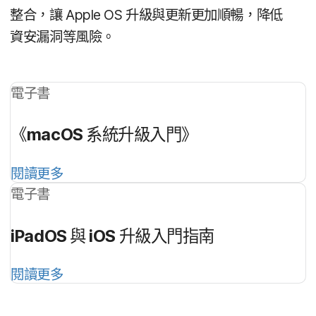
整合，​讓
Apple OS
升級​與​更新​更​加順暢，​降低​
資安漏洞​等​風險。
電子書
《
macOS
系統​升​級​入門​》
閱讀​更多
電子書
iPadOS
與
iOS
升​級​入門​指南
閱讀​更多