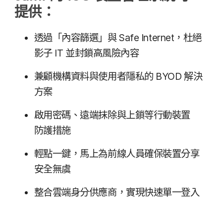
提供：
透過​「內容​篩選」​與
Safe Internet
，​杜絕​
影子
IT
並​封鎖​高風險​內容
兼顧​機構​資料​與​使用​者​隱私​的
BYOD
解決​
方案
啟用​密碼、​遠端​抹除​與​上鎖​等​行動​裝置​
防護​措施
輕點​一鍵，​馬上​為​前線​人員​確​保​裝置​分享​
安全​無虞
整合​雲端​身​分​供​應商，​實現​快速​單一​登入