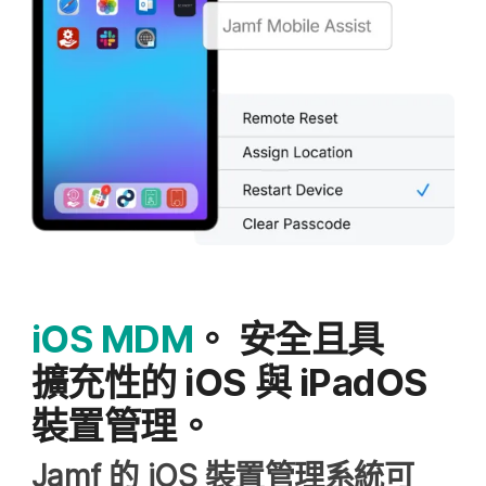
iOS MDM
。
安全且​具​
擴充性​的
iOS
與
iPadOS
裝置​管理。
Jamf
的
iOS
裝置​管理​系統​可​