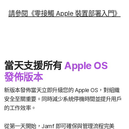
請​參閱​《零接觸
Apple
裝置部署​入門​》
當天​支援​所有
Apple OS
發佈版​本
新版​本​發佈​當天​立即​升​級​您​的
Apple OS
，​對​組織​
安全​至​關​重要。​同時​減少​系統​停機​時間​並​提升​用戶​
的​工作​效率。
從​第一​天​開始，
Jamf
即​可​確保​與​管理​流程​完美​