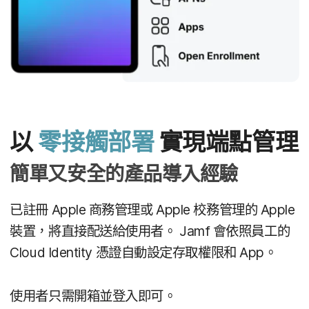
以
零接觸部署
實現端點​管理
簡單​又​安全​的​產品​導入​經驗
已​註冊
Apple
商務​管理​或
Apple
校務​管理​的
Apple
裝置，​將​直接​配​送給​使用者。
Jamf
會​依​照​員工​的
Cloud Identity
憑證​自動​設定​存取​權限​和
App
。
使用​者​只需​開箱​並​登入​即可。