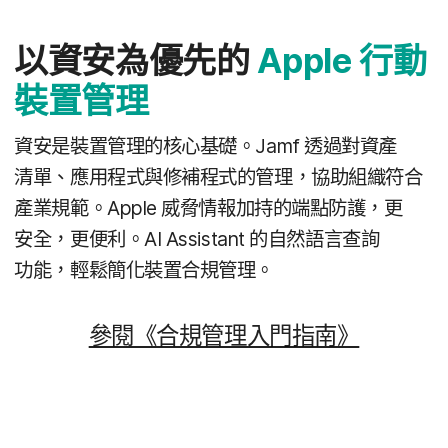
以​資安​為​優先​的
Apple
行動​
裝置​管理
資安​是​裝置​管理​的​核心​基礎。
Jamf
透過​對​資產​
清單、​應用​程式​與​修補​程式​的​管理，​協助​組織​符合​
產業​規範。
Apple
威​脅情報​加持​的​端點​防護，​更​
安全，​更​便利。
AI Assistant
的​自然​語​言​查詢​
功能，​輕鬆​簡化​裝置​合規​管理。
參閱​《合規​管理​入門​指南》