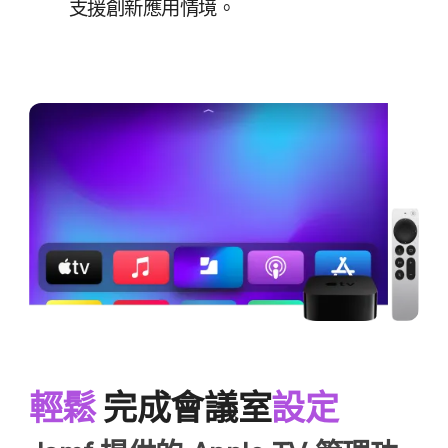
支援​創新​應用​情境。
輕鬆
完成​會議​室
設定