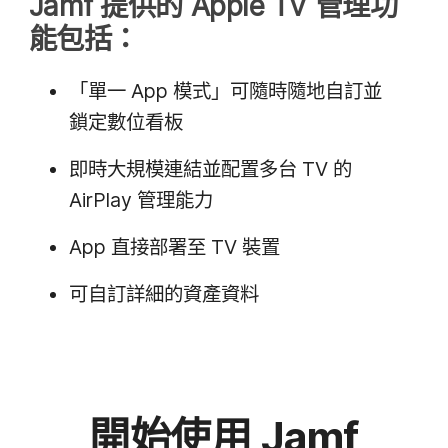
Jamf
提供​的
Apple TV
管理​功​
能​包括：
「單一
App
模式」​可​隨時​隨地​自訂​並​
鎖定​數​位​看板
即​時​大規模​連結​並​配置​多​台
TV
的
AirPlay
管理​能力
App
直接部​署​至
TV
裝置
可​自訂​詳細​的​資產​資料
開始​使用
Jamf