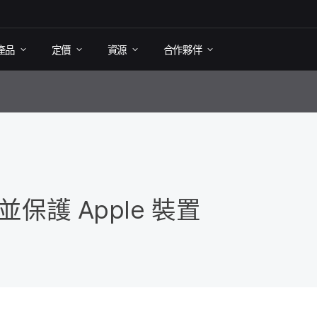
產品
定​價
資源
合作​夥伴
​並​保護
Apple
裝置