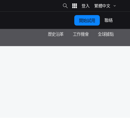
網
站
繁體​中文
搜
尋
聯絡
開始​試用
歷史​沿革
工作​機會
全球據​點