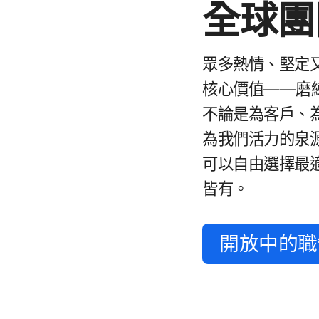
全球​
眾​多​熱情、​堅定​
核心​價值​——​磨練
不論​是​為​客戶、​
為​我們​活力​的​泉
可以​自由​選擇​最​
皆有。
開放​中​的​