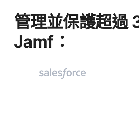
管理​並​保護​超過
Jamf
：