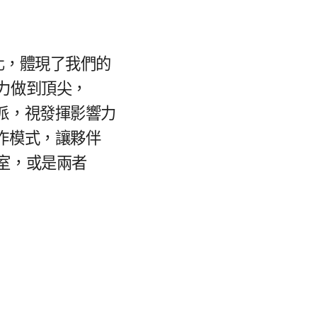
，​體現​了​我們​的​
力​做到​頂尖，​
動派，​視發揮​影響力​
作​模式，​讓​夥伴​
​或​是​兩​者​