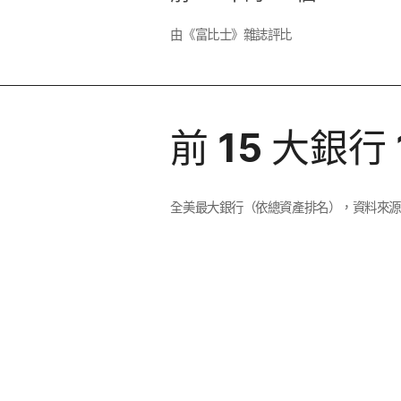
由​《富​比士​》雜​誌評​比
前
15
大​銀行
全​美​最​大​銀行​（​依​總資產​排​名），​資料​來