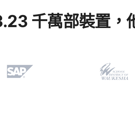
3
.
23
千萬部​裝置，​