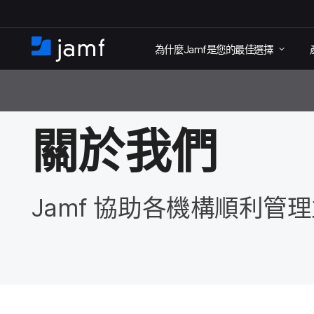
跳
為​什麼
Jamf
是​您​的​最佳​選擇
至
住
家
主
關於​我們
要
內
關於​我們
容
Jamf
協助​各​機構​順利​管理