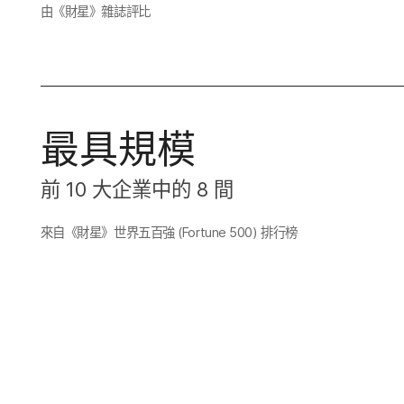
由​《財星​》雜​誌評​比
最​具​規模
前
10
大企業​中​的
8
間
來自​《​財星​》​世界​五百​強
(
Fortune 500
)
排行​榜