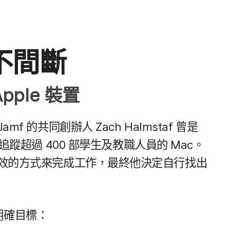
​不間​斷
pple
裝置
Jamf
的​共同​創辦人
Zach Halmstaf
曾​是
​追蹤​超過
400
部​學生​及​教職​人員​的
Mac
。​
效​的​方式​來​完成​工作，​最終​他​決定​自行​找出​
​明確​目標：