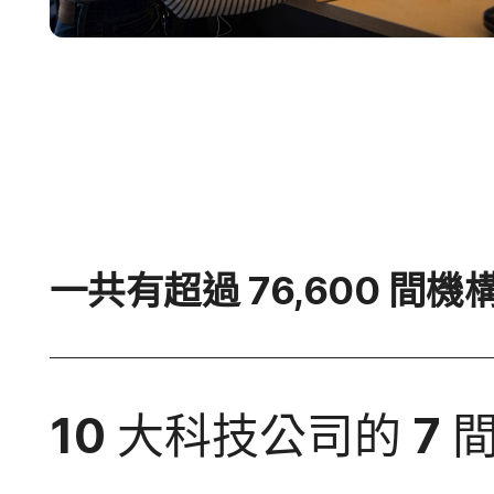
一​共​有​超過
76
,
600
間​機
10
大​科技​公司​的
7