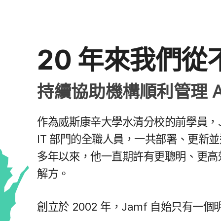
20
年​來​我們​從
持續​協助​機構​順利​管理
A
作​為​威斯康辛​大學​水清​分校​的​前​學員，
IT
部門​的​全職​人員，​一​共部署、​更新​並
多年​以來，​他​一直​期​許有​更​聰明、​更​高
解方。
創立於
2002
年，
Jamf
自始​只有​一​個