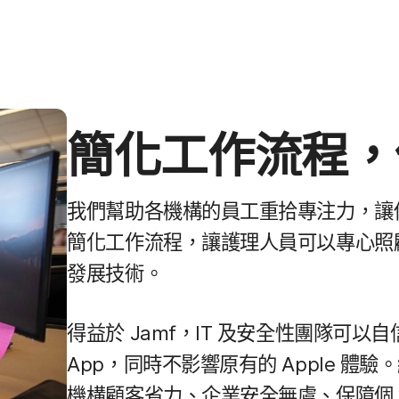
簡化​工作​流程，​
我們​幫助​各​機構​的​員工​重拾​專​注力，​讓​
簡化​工作​流程，​讓​護理​人員​可以​專心​照
發展​技術。
得益於
Jamf
，
IT
及​安全性團隊​可以​自信
App
，​同時​不​影響​原有​的
Apple
體驗。​
機構​顧客​省力、​企業​安全​無虞、​保障​個