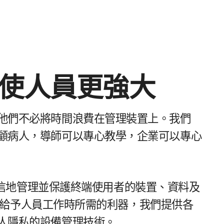
使​人員​更​強大
他們​不必​將​時間​浪費​在​管理​裝置​上。​我們​
顧​病人，​導師​可以​專心​教學，​企業​可以​專心​
地​管理​並​保護​終端​使用者​的​裝置、​資料​及
給予​人​員​工作時​所​需​的​利器，​我們​提供​各​
人​隱私​的​設備​管理​技術。