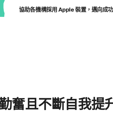
協助​各​機構​採用
Apple
裝置，​邁向​成
勤奮且​不斷​自​我​提升