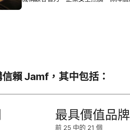
構​信賴
Jamf
，​其中​包括：
間
最​具​價值品​
前
25
中​的
21
個