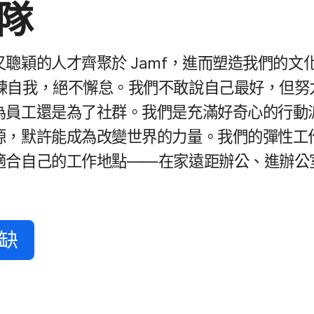
團隊
又​聰穎​的​人才​齊聚於
Jamf
，​進而​塑造​我們​的​文化
​自我，​絕不​懈怠。​我們​不敢​說​自己​最好，​但​努
為​員工​還是​為了​社群。​我們​是​充滿​好​奇心​的​行
源，​默許​能​成為​改變​世界​的​力量。​我們​的​彈性​工
適合​自己​的​工作​地點——​在​家遠​距辦公、​進辦​公室，
職缺