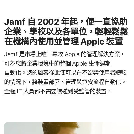
Jamf
自
2002
年​起，​便​一直​協助​
企業、​學校​以及​各​單位，​輕輕​鬆鬆​
在​機構​內​使用​並​管理
Apple
裝置
Jamf
是​市場​上唯​一​專攻
Apple
的​管理​解決​方案，​
可​為​您​將​企業​環境​中​的​整個
Apple
生命​週期​
自動化。​您​的​顧客​從​此​便​可以​在​不​影響​使用​者​體驗​
的​情況​下，​將​裝置​部署、​管理​與​資安​流程​自動化。​
全程
IT
人員​都​不​需要​觸碰​到​受​監管​的​裝置。