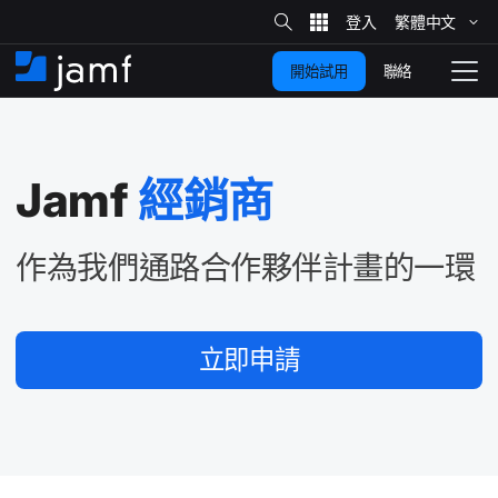
網
站
繁體​中文
跳
搜
尋
聯絡
開始試用
至
住
切
家
換
主
要
瀏
覽
Jamf
經​銷商
內
容
作​為​我們​通路​合作​夥伴​計畫​的​一​環
立即​申請