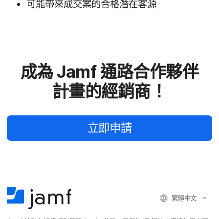
可能​帶來​成​交案​的​合格​潛​在​客源
成為
Jamf
通路​合作​夥伴​
計畫​的​經銷​商！
立即​申請
繁體​中文