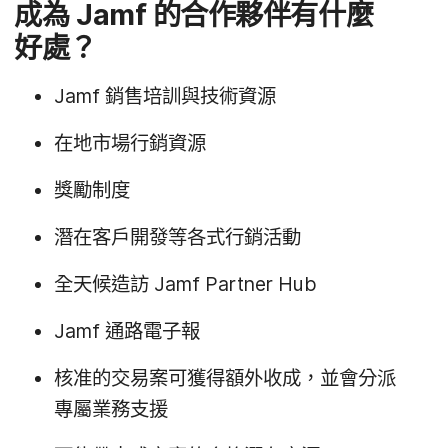
成為
Jamf
的​合作​夥伴​有​什麼​
好處？
Jamf
銷售​培訓​與​技術​資源
在​地市場​行銷​資源
獎勵​制度
潛​在​客戶​開發等​各式​行銷​活動
全​天​候造​訪
Jamf Partner Hub
Jamf
通路​電子報
核准​的​交易案​可​獲得額​外​收成，​並​會​分派​
專屬​業務​支援