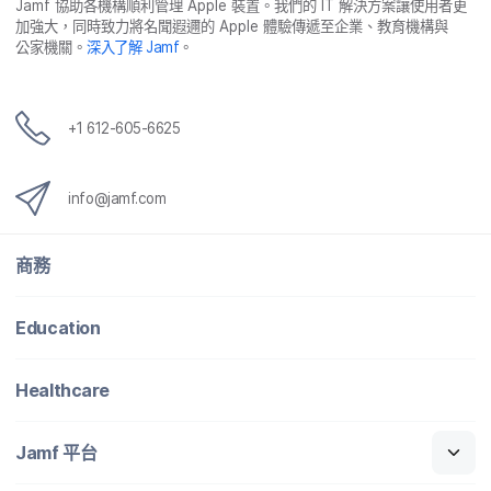
Jamf
協助​各​機構​順利​管理
Apple
裝置。​我們​的
IT
解決​方案​讓​使用​者​更​
加強​大，​同時​致力​將​名聞​遐邇​的
Apple
體驗​傳遞​至​企業、​教育​機構​與​
公家​機關。
深入​了​解
Jamf
。
+
1 612-605-6625
info
@
jamf
.
com
商務
Education
Healthcare
Jamf
平​台