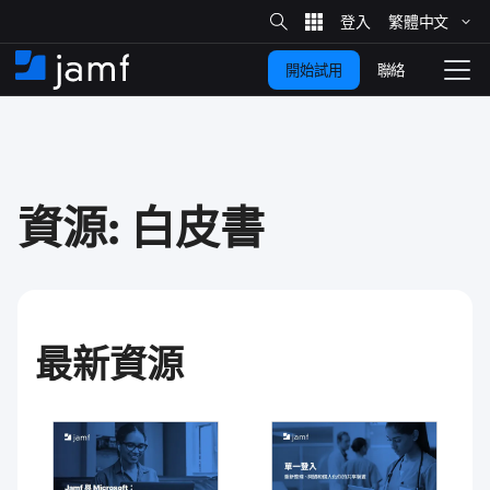
網
站
繁體​中文
跳
搜
尋
聯絡
開始試用
至
住
切
家
換
主
要
瀏
覽
內
容
資源​:
白皮書
最​新​資源