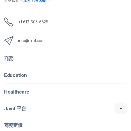
公家​機關。
深入​了​解
Jamf
。
+
1 612-605-6625
info
@
jamf
.
com
商務
Education
Healthcare
Jamf
平​台
商務定​價