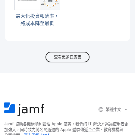
最​大化​投資​報​酬率，​
將​成本​降​至​最​低
查看更多白皮書
繁體​中文
Jamf
協助​各​機構​順利​管理
Apple
裝置。​我們​的
IT
解決​方案​讓​使用​者​更​
加強​大，​同時​致力​將​名聞​遐邇​的
Apple
體驗​傳遞​至​企業、​教育​機構​與​