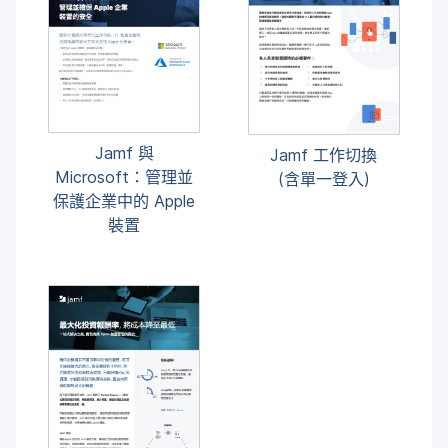
Jamf
與
Jamf
工作​切​換
Microsoft
：​管理​並​
(含單一​登入)
保護​企業​中​的
Apple
裝置