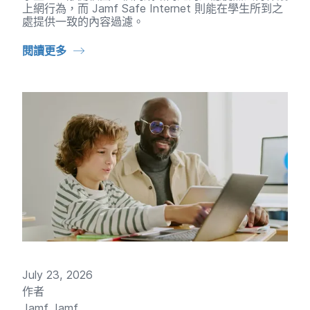
上​網行為，​而
Jamf Safe Internet
則​能​在​學生​所​到​之​
處​提供​一致​的​內容​過濾。
閱讀​更多
July 23
,
2026
作​者
Jamf Jamf