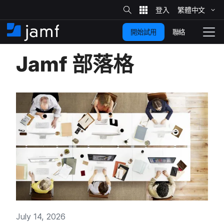
網
站
繁體​中文
跳
搜
尋
聯絡
開始試用
至
住
切
家
換
主
Jamf
部​落格
要
瀏
覽
內
容
July 14
,
2026