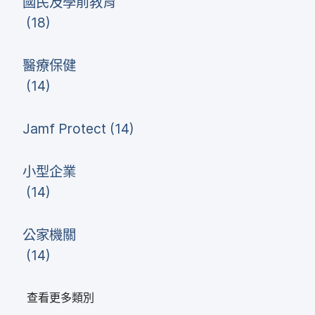
國民​及​學前​教育
(
18
)
醫療​保健
(
14
)
Jamf Protect
(
14
)
小型​企業
(
14
)
公家​機關
(
14
)
查​看​更多​類別