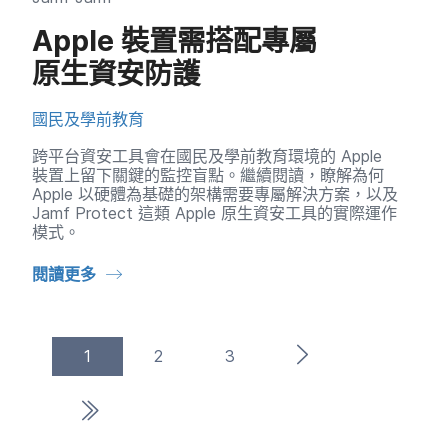
Apple
裝置​需搭配​專屬​
原生資安​防護
國民​及​學前​教育
跨平​台資​安工​具會​在​國民​及​學前​教育​環境​的
Apple
裝置​上留下​關鍵​的​監控​盲點。​繼續​閱讀，​瞭解​為​何
Apple
以​硬體為​基礎​的​架構​需要​專屬​解決​方案，​以及
Jamf Protect
這​類
Apple
原生資安​工具​的​實際​運作​
模式。
閱讀​更多
(
current
)
下一頁
1
2
3
最後一頁