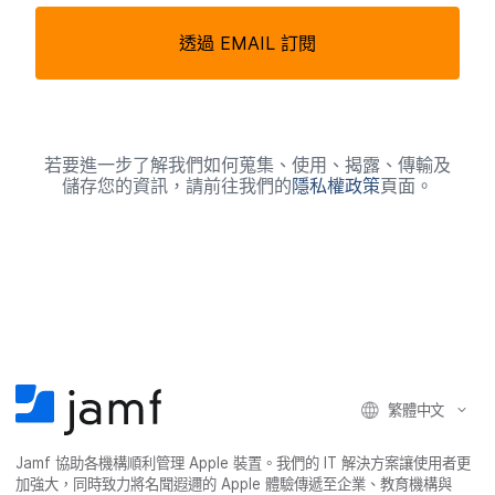
透過
EMAIL
訂閱
欄
位
若​要​進一步​了​解​我們​如何​蒐集、​使用、​揭露、​傳輸​及​
儲存您​的​資訊，​請​前往​我們​的
隱私權​政策
頁面。
繁體​中文
Jamf
協助​各​機構​順利​管理
Apple
裝置。​我們​的
IT
解決​方案​讓​使用​者​更​
加強​大，​同時​致力​將​名聞​遐邇​的
Apple
體驗​傳遞​至​企業、​教育​機構​與​