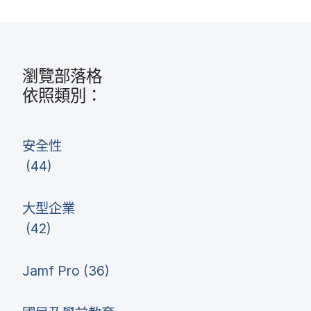
瀏覽部​落格
依​照​類別：
安全性
(
44
)
大型​企業
(
42
)
Jamf Pro
(
36
)