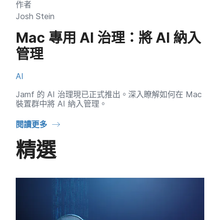
作​者
Josh Stein
Mac
專用
AI
治理：​將
AI
納入​
管理
AI
Jamf
的
AI
治​理現已​正式​推出。​深入​瞭解​如何​在
Mac
裝置​群中​將
AI
納入​管理。
閱讀​更多
精選