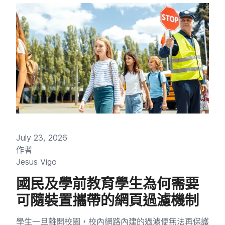
July 23
,
2026
作​者
Jesus Vigo
國民​及​學前​教育​學生​為​何​需要​
可​隨​裝置​攜帶​的​網頁​過​濾機制
學生​一旦​離開​校園，​校內​網路​內建​的​過濾​便​無法​再​保護​