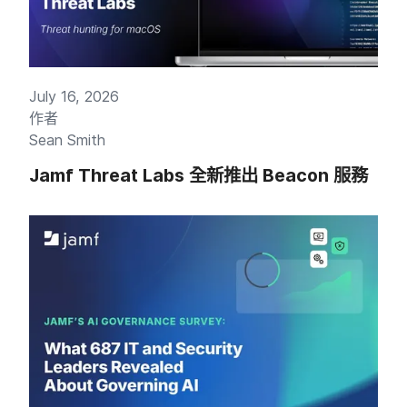
July 16
,
2026
作​者
Sean Smith
Jamf Threat Labs
全​新​推出
Beacon
服務