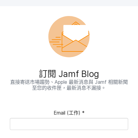
訂閱
Jamf Blog
直接​寄送​市場​趨勢、
Apple
最​新​消息​與
Jamf
相關​新聞​
至​您​的​收件​匣，​最​新​消息​不​漏接。
Email
(工作)
*
必
填