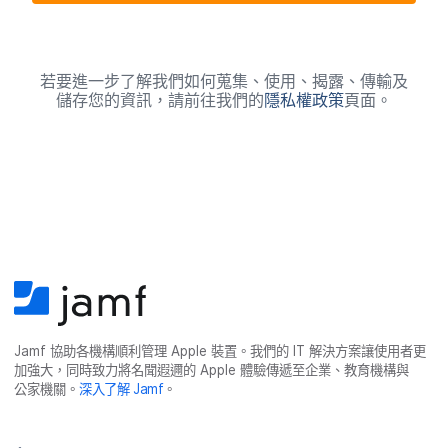
位
若​要​進一步​了​解​我們​如何​蒐集、​使用、​揭露、​傳輸​及​
儲存您​的​資訊，​請​前往​我們​的
隱私權​政策
頁面。
Jamf
協助​各​機構​順利​管理
Apple
裝置。​我們​的
IT
解決​方案​讓​使用​者​更​
加強​大，​同時​致力​將​名聞​遐邇​的
Apple
體驗​傳遞​至​企業、​教育​機構​與​
公家​機關。
深入​了​解
Jamf
。