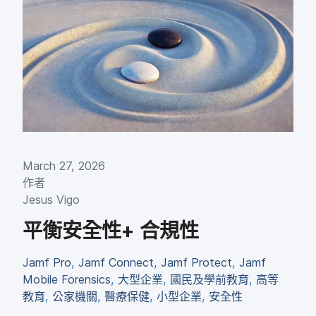
March 27
,
2026
作​者
Jesus Vigo
平衡​安全性
+
合規性
Jamf Pro
,
Jamf Connect
,
Jamf Protect
,
Jamf
Mobile Forensics
,
大型​企業
,
國民​及​學前​教育
,
高等​
教育
,
公家​機關
,
醫療​保健
,
小型​企業
,
安全性