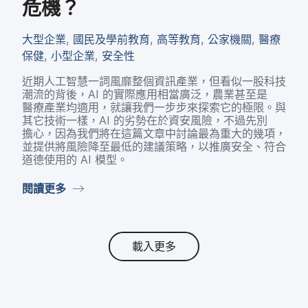
危機？
大型​企業
,
國民​及​學前​教育
,
高等​教育
,
公家​機關
,
醫療​
保健
,
小型​企業
,
安全性
近​期​人​工智慧​一詞​風靡​整​個​資訊​產業，​但​看似​一​股​科技​
潮流​的​背後，
AI
的​實際​應用​相當​廣泛，​農業​甚至​是​
醫療​產業​均​適用，​就​讓​我們​一步​步來​探​索它​的​極限。​與​
其它​技術​一樣，
AI
的​劣勢​在​於​資安​風險，​不過​先別​
擔心，​因為​我們​將​在​這​篇​文章​中​討論​最​為​重大​的​幾項，​
並​提供​將​風險​降​至​最​低​的​建議​策略，​以​推廣​安全、​符合​
道德​使用​的
AI
模型。
閱讀​更多
載入更多