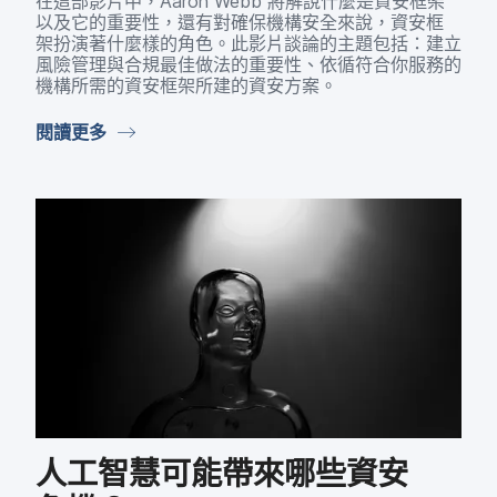
在​這​部​影片​中，
Aaron Webb
將​解​說​什麼​是​資安框​架​
以及​它​的​重要性，​還​有​對確保​機構​安全​來​說，​資安​框​
架扮​演​著​什麼樣​的​角色。​此​影片​談論​的​主題​包括：​建立​
風險​管理​與​合規​最佳​做法​的​重要性、​依循符合​你​服務​的​
機構​所​需​的​資安​框架​所建​的​資安​方案。
閱讀​更多
人​工智慧​可能​帶來​哪些​資安​