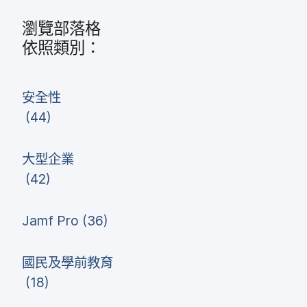
瀏覽部​落格
依​照​類別：
安全性
(
44
)
大型​企業
(
42
)
Jamf Pro
(
36
)
國民​及​學前​教育
(
18
)