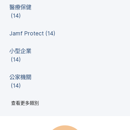
醫療​保健
(
14
)
Jamf Protect
(
14
)
小型​企業
(
14
)
公家​機關
(
14
)
查​看​更多​類別