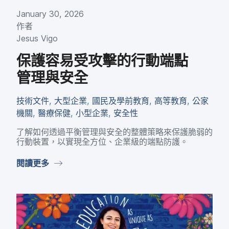
January 30
,
2026
作​者
Jesus Vigo
保護​容易受​攻擊​的​行動​端點​
管理​與​安全
技術​文件
,
大型​企業
,
國民​及​學前​教育
,
高等​教育
,
公家​
機關
,
醫療​保健
,
小型​企業
,
安全性
了​解如​何​透過​平衡​管理​與​安全​的​整體​策​略來​保護​脆弱​的​
行動​裝置，​以​實現​全​方​位、​企業​級​的​端點​防護。
閱讀​更多