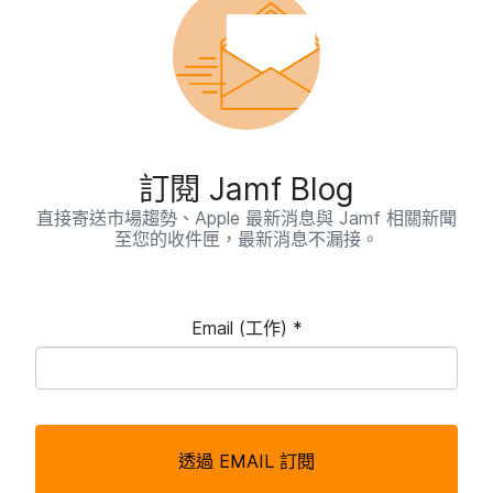
訂閱
Jamf Blog
直接​寄送​市場​趨勢、
Apple
最​新​消息​與
Jamf
相關​新聞​
至​您​的​收件​匣，​最​新​消息​不​漏接。
Email
(工作)
*
必
填
透過
EMAIL
訂閱
欄