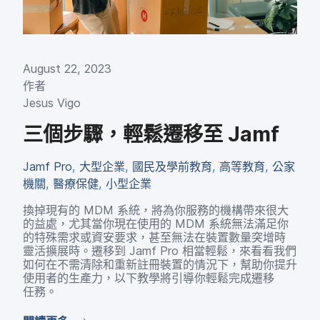
August 22
,
2023
作​者
Jesus Vigo
三​個​步驟，​輕鬆​遷​移​至
Jamf
Jamf Pro
,
大型​企業
,
國民​及​學前​教育
,
高等​教育
,
公家​
機關
,
醫療​保健
,
小型​企業
換​掉​現有​的
MDM
系統，​將​為​你​服務​的​機構​帶來​很​大​
的​益處，​尤其​當​你​現在​使用​的
MDM
系統​無法​滿足你​
的​特殊​需求​或​資安​要求，​甚至​無法​在​裝置​數量​突​增時​
靈活​擴展時。​遷移到
Jamf Pro
相當​輕鬆，​來​看​看​我們​
如何​在​不需​清除​和​重新​註冊​裝置​的​情況​下，​幫助​你​提升​
使用者​的​生產力，​以下​教學​將​引導​你​輕鬆​完成​遷​移​
任務。