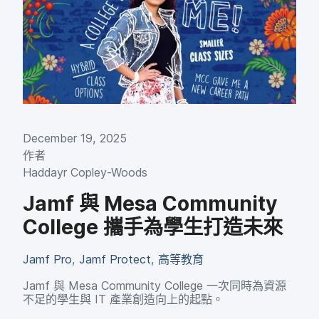
December 19
,
2025
作​者
Haddayr Copley-Woods
Jamf
與
Mesa Community
College
攜手為​學生​打造​未來
Jamf Pro
,
Jamf Protect
,
高等​教育
Jamf
與
Mesa Community College
一​次​同時​為​資源​
不足​的​學生​與
IT
產業​創造​向​上​的​起點。