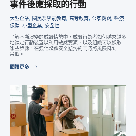
事件​後​應​採取​的​行動
大型​企業
,
國民​及​學前​教育
,
高等​教育
,
公家​機關
,
醫療​
保健
,
小型​企業
,
安全性
了​解不斷​演變​的​威脅​情勢​中，​威脅行​為​者​如何​越來​越多​
地​鎖定​行動​裝置​以​利用​敏感​資源，​以及​組織​可以​採取​
哪些​步驟，​在​強化​整體​安全​態勢​的​同時​將​風險​降到​
最低。
閱讀​更多