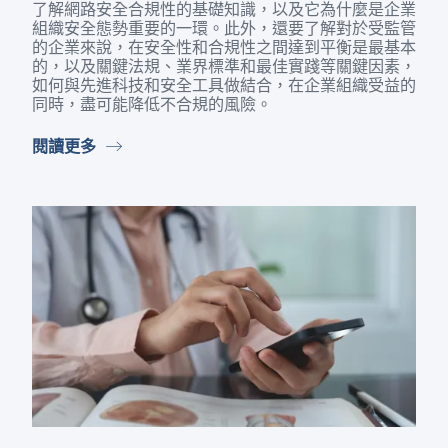
了​解網路​安全​合規性​的​基礎​知識，​以及​它​為​什麼​是​企業​
組織​安全​態勢​重要​的​一​環。​此外，​還要​了​解​對於​受​監管​
的​企業​來​說，​在​安全性​和​合規性​之間​達到​平衡​是​最​基本​
的，​以及​關鍵​法規、​業界​標準​和​最佳​實踐​等​關鍵​因素，​
如何​與​先進​科技​和​安全​工具​做​結合，​在​企業​組織​受益​的​
同時，​盡可能​降低​不​合規​的​風險。
閱讀​更多