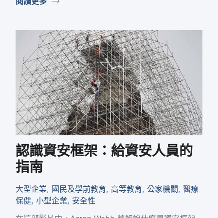
閱讀​更多
認識​資安​框架：​給​資安​人員​的​
指南
大型​企業
,
國民​及​學前​教育
,
高等​教育
,
公家​機關
,
醫療​
保健
,
小型​企業
,
安全性