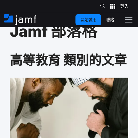
網
站
跳
搜
尋
聯絡
開始試用
至
住
切
Jamf
部​落格
家
換
主
要
瀏
覽
內
高等​教育
類別​的​文章
容