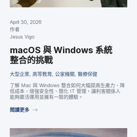
April 30
,
2026
作​者
Jesus Vigo
macOS
與
Windows
系統​
整合​的​挑戰
大型​企業
,
高等​教育
,
公家​機關
,
醫療​保健
了​解
Mac
與
Windows
整合​如何​大幅​提高​生產力、​降​
低​成本、​增強​安全性、​簡化
IT
管理，​讓​利害​關係​人​
能夠​靈活​運用​並​擁有​一致​的​體驗。
閱讀​更多