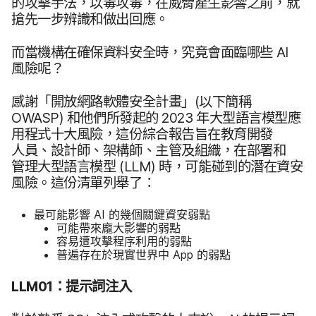
的​攻擊​手法，​以​毒​攻毒，​在​威脅​產生​影響​之​前，​就​
搶先​一步​辨識​和​做出​回應。
而​當機構​在​確保​資料​安全​時，​究竟​會​面臨​哪些
AI
風險​呢？
感謝​「開放​網路​軟體​安全​計畫」​(以下​簡稱
OWASP
)
和​他們​所​發起​的
2023
年​大型​語言模型​應​
用​程式​十​大​風險，​這​份​綜合​報告旨​在​教育​開發​
人員、​設計師、​架構師、​主管​及​組織，​在​部署​和​
管理​大型​語言模型
(
LLM
)
時，​可能​碰到​的​潛在​資安​
風險。​這​份​清單​列舉​了：
最​可能​影響
AI
的​幾​個​關鍵​資安弱點
可能​帶來​龐大​影響​的​弱點
容易​遭​攻擊​程序​利用​的​弱點
普遍存在​於​現實​世界​中
App
的​弱點
LLM01
：​提示​詞​注入