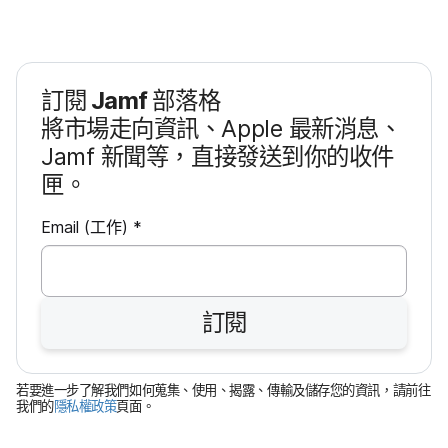
訂閱
Jamf
部​落格
將​市場​走向​資訊、
Apple
最​新​消息、
Jamf
新聞​等，​直接​發送​到​你​的​收件​
匣。
必
Email
(工作)
*
填
欄
訂閱
位
若​要​進一步​了​解​我們​如何​蒐集、​使用、​揭露、​傳輸​及​儲存您​的​資訊，​請​前往​
我們​的
隱私權​政策
頁面。