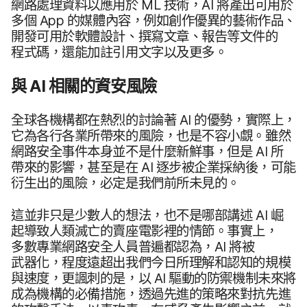
網路​處理​資料​以​應用​於
ML
技術，
AI
將​產出​可​用於​
多​個
App
的​媒體​內容，​例如​創作​優異​的​藝術​作品、​
開發​可​用於​軟體​設計、​撰寫​文章、​報告​等​文件​的​
程式​碼，​還​能​加註​引用​文字​以及​更多。
與
AI
相關​的​資安​風險
全球​各​機構​都​在​熱烈​的​討論​著
AI
的​優勢，​實際​上，​
它為​各行​各業​所​帶來​的​風險，​也​是​不容​小覷。​雖然​
網路​安全​事件​本身​並​不​是​什麼​新​鮮事，​但是
AI
所​
帶來​的​影響，​甚至​是​在
AI
逐步​被​企業​採納​後，​可能​
衍生出​的​風險，​必定​是​我們​前所​未見​的。
這​並​非​只是​少數​人​的​想法，​也​不​是​哪部​講述
AI
崛​
起導致​人​類​滅亡​的​賣座​電影​裡​的​情節。​事實​上，​
多數​專業​網路​安全​人員​普遍​都​認為，
AI
將​被​
武器化，​程度​遠​超出​我們​今日​所理解​和​認知​的​規模​
與​速度，​更​諷刺​的​是，​以
AI
驅動​的​防禦​機制​未來​將​
成為​機構​的​必備​措施，​透過​先進​的​策略來​對​抗​先進​