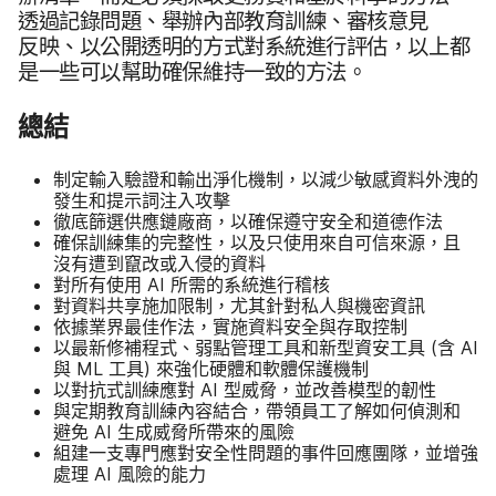
透過​記錄​問題、​舉辦​內部​教育​訓練、​審核​意見​
反映、​以​公開​透明​的​方式​對​系統​進行​評估，​以上​都​
是​一些​可以​幫助確保​維持​一致​的​方法。
總結
制定​輸​入​驗證​和​輸出​淨化​機制，​以​減少​敏​感資料​外洩​的​
發生​和​提示​詞​注入​攻擊
徹底​篩選​供​應​鏈​廠商，​以確保​遵​守​安全​和​道德​作法
確保​訓​練集​的​完整性，​以及​只​使用​來自​可​信​來源，​且​
沒有​遭到​竄改​或​入侵​的​資料
對​所有​使用
AI
所​需​的​系統​進行​稽核
對​資料​共​享施​加限制，​尤其​針對​私人​與​機密​資訊
依據​業界​最佳​作法，​實施​資料​安全​與​存取​控制
以​最​新​修補​程式、​弱點​管理​工具​和​新型​資安工​具
(含
AI
與
ML
工具)
來​強化​硬體​和​軟體​保護​機制
以​對​抗式​訓練​應​對
AI
型​威脅，​並​改善​模型​的​韌性
與​定期​教育​訓練​內容​結合，​帶領​員工​了​解如何​偵測​和​
避免
AI
生成威脅​所​帶來​的​風險
組​建一​支​專門​應​對​安全性​問題​的​事件​回​應​團隊，​並​增強​
處理
AI
風險​的​能力