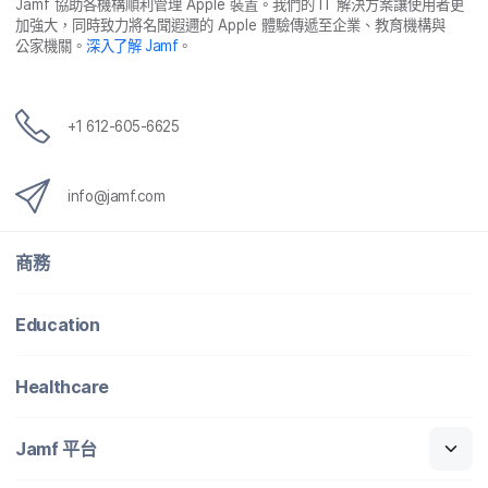
Jamf
協助​各​機構​順利​管理
Apple
裝置。​我們​的
IT
解決​方案​讓​使用​者​更​
o
r
I
加強​大，​同時​致力​將​名聞​遐邇​的
Apple
體驗​傳遞​至​企業、​教育​機構​與​
k
n
公家​機關。
深入​了​解
Jamf
。
+
1 612-605-6625
info
@
jamf
.
com
商務
Education
Healthcare
Jamf
平​台