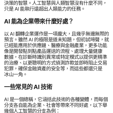
決策​的​智慧。​人工​智慧​與​人類​智慧​沒有​什麼​不同，​
只是
AI
能​執行​遠​超出​人​類​能力​的​任務。
AI
能​為​企業​帶來​什麼​好處？
以
AI
翻轉企業​運作​是​一​項​龐大，​且​幾乎​無邊​無際​的​
預言。​雖然
AI
的​極限​是​道未​知題，​但​初試​啼聲，​就​
已經​能​應用​於​供​應鏈、​醫療​與​金融​產業，​更多​功​能​
像​是​開發點到​點產品​運送​的​流程、​處理​大量​健康​
數據，​在​診斷​時識別​異常​或​特定​模式​以​提供​更​精準​
的​治療、​以​更​聰明​的​方式​偵測詐欺​並​即時​阻止​交易​
犯罪，​確保​金融​資產​的​安全​等，​而​這些​都​還​只是​
冰山​一角。
一些​常見​的
AI
技術
AI
是​一​個​總稱，​它​涵括​此​技術​的​各​種​變體，​而​每​個​
分支​各​自能​為​企業、​社會​等​帶來​不​同​好處，​以下​舉​
幾​個​人​工​智慧​的​分支​為​例：