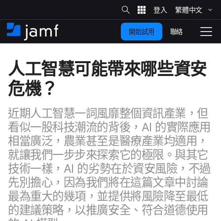
網
站
繁體​中文
跳
搜
尋
聯絡
開始試用
至
住
切
家
換
主
人​工智慧​可能​帶來​哪些​資安​
要
瀏
覽
危機？
內
容
近​期​人​工智慧​一詞​風靡​整​個​資訊​產業，​但​
看似​一​股​科技​潮流​的​背後，
AI
的​實際​應用​
相當​廣泛，​農業​甚至​是​醫療​產業​均​適用，​
就​讓​我們​一步​步來​探​索它​的​極限。​與​其它​
技術​一樣，
AI
的​劣勢​在​於​資安​風險，​不過​
先別​擔心，​因為​我們​將​在​這​篇​文章​中​討論​
最​為​重大​的​幾項，​並​提供​將​風險​降​至​最​低​
的​建議​策略，​以​推廣​安全、​符合​道德​使用​