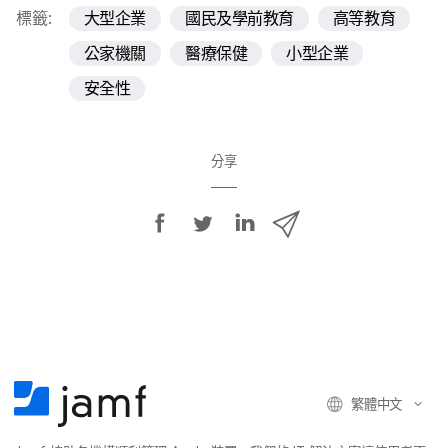
標籤:
大型企業
國民及學前教育
高等教育
公家機關
醫療保健
小型企業
安全性
分享
分
分
分
透
享
享
享
過
E
至
至
至
m
F
T
L
a
a
w
i
i
c
i
n
l
e
t
k
分
繁體​中文
b
t
e
享
o
e
d