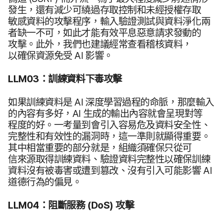
發生，​還​有​減少​可​繞過​存取​控制​和​未​經授權​存取​
敏感​資料​的​攻擊​程序，​輸入​驗證​測試​與​資料​淨化​兩​
者​缺一​不可，​如此​才​能​有效​平息​惡意請求​發動​的​
攻擊。​此外，​我們​也​建議​經​常​查​看稽​核​資料，​
以確保​資源免​受
AI
影響。
LLM03
：​訓練​資料​下​毒​攻擊
如果​訓練​資料​是
AI
深度​學習​過程​的​命脈，​那麼​輸入​
的​內容​有​多​好，
AI
生成​的​輸出​內容​就​會​呈現​對​等​
程度​的​好。​一​考量​到​會​引入​容易危​及​資料​安全性、​
完整性​和​有效性​的​漏洞​時，​這​一​準​則​就​顯得​重要。​
其中​相當​重要​的​部分​就是，​組織​須​確保​只​從​可​
信來源​取得​訓練​資料、​驗證​資料​完整性​以​確保​訓​練​
資料​沒有​被​毒害​或​遭到​篡改、​沒有​引入​可能​影響
AI
道​德行為​的​偏見。
LLM04
：​阻斷​服務
(
DoS
)
攻擊