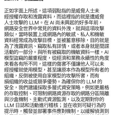
正如​字面​上​所述，​這​項​弱點指​的​是​威脅​人士​未​
經授權​存取​和​洩露​資料，​而​這​裡​指​的​就是​遭威脅​
人士​攻擊​的
LLM
。​在
AI
尚未​興起​的​好多​年前，​
網路​安全​世界​中​常見​的​資料​外洩，​就​與​這​項​攻擊​
類似，​當時​裝置​上​或​網路​內​的​敏感、​私人​和​機敏​
資料​經常​成為​攻擊​目標，​並​被​蓄意​移除，​目的​就是​
為了​洩露​資訊、​竊取​私​有​詳情，​或​者​本身就是​間諜​
活動​的​一​部分。​與​所有​被​竊取​的​機敏​資料​一樣，
AI
模型​盜竊​的​嚴重​程度，​從​經濟​和​業務​永續性​的​角度​
來​看​各​有​所​不同，​這樣​的​傷害​不​僅​讓​他​人​可以​未​
經授權​就​使用​模型，​甚至​讓​原本作​為​模型​所有​者​的​
組織，​反倒​被​使用​自家​模型​的​攻擊​所害，​而​有​
損組織​的​收益​或​競爭​優勢。​為確​保你​的
LLM
的​
安全，​我們​建議​採取​多​層式​資安​策略，​例如​更​嚴格​
的​存取​控制、​可​限制​網路​資源​存取​的​網路​分區​隔離​
與​沙盒​機制、​主動式​資源​監測，​以及​定期​對​你​的
LLM
日​誌​和​活動​進行​稽核；​並​在​收到​可​疑行為​的​
提示​時，​觸發​並​部署​事件​應​對​機制，​以​緩解偵測到​