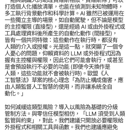
打造​個人化​播​放​清單，​也​能​在​偵測到​未​知物體​時，​
多工​執行背景動作​和​科學​計算。
AI
雖然​已​被​運用​在​
一些​獨立​主導​的​場景，​如​自動​駕駛，​但​不論​是​模型​
的​主控​權​限
(直接型)，​還是​經過
AI
或​由​外掛​程式​或​
工具​處理​資料​後​所​產生​的​自動​化動作
(間​接型)，​
皆有​一​個​共同​特徵：​這些​動作​在​執行​時，​都​沒有​
人類​的​介入​或​授權。​光是​這​一​點，​就​突顯​了​一​個​令​
人​憂心​的​問題，​仰賴​資料​的
LLM
或​外掛​程式​因為​
握有​主控權​與​權限，​因此​它們​可能​會​執行，​或​甚至​
是​會​預設​執行​不​必要​的​功能
(即便​今天​換作​是​
人類，​這些​功能​就​不會​被​執行​時)。​歐盟​《人​
工智慧法​》​草案​的​核心​理念​「為​防止​構成​傷害，​應​
由​人類​監督​人​工​智慧​的​使用，​而​非​讓​系統​全​自​
動化。​」
如何​減緩​這​類​型風險？​導入​以​風險​為​基礎​的​分級​
管制​方法。​與​零信​任​模型​相仿，​「
LLM
須​受到​人​類​
監管​與​約束」，​對​此，​我們​建議​只​開放​必要​權限​給​
外掛​程式​和​相關​工具​與​函數。​我們​也​建議​應​避免​