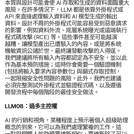
本質​與​設計​可能​會​使
AI
存取​和​生成​的​資料​面臨​重大​
風險。​在​許多​情況​下，
LLM
都​是​依​靠​外掛​程式​或
API
來​直接​處理​輸入​資料​和
AI
模型​生成​的​輸出​
資料。​設計​不周​的​外掛​程式​可能​容易​受到​惡意​請求​
的​影響，​例如​資料​外流、​底層​系統​曝光​或​遠端​執行​
程式​碼​攻擊
(
RCE
)
等。​這些​事件​甚至​可能​越​演​
越糟，​讓​模型​產出​已​遭​駭入​的​內容，​或​是​將​系統​
機敏​資訊​公諸​於​世，​最終​讓​發動​攻擊​的​人得逞。​
我們​建議​將​所有​輸入​內容​都​認定​為​不​安全，​並​以​此​
作為​基本​預防​措施；​這​時​你會​需要​一​個​驗證機制
(包括​將​輸入​要求​內容​參數化)
與​顯式​存取​控制，​
一起​限縮​安全性​問題​的​風險。​此外，​我們​也​建議​
必須​完整​測試​外​掛​程式​並​驗​證​程式​碼，​以及​遵循​
開發​流程​中​每​個​階段​的​最佳​安全​做法。
LLM08
：​過多​主控權
AI
的​行銷​和​視角，​某​種​程​度​上​預示​著​個人​超級​助理​
概念​的​到來，​它​可以​為​我們​處理​繁複​的​工作，​這​
一點​與​鋼鐵人​的​助理​賈維斯​相似，​賈維斯除了​可以​