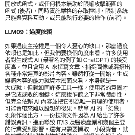
開放式​函式，​或​任何​根本​無助​於​限縮​攻擊​範圍​的​
函式
(後者)，​同時​實施​嚴格​的​存取​控制，​限制​系統​
只能​與​資料​互動，​或​只能​執行​必要​的​操作
(前者)。
LLM09
：​過度​依​賴
如果​過​度​主控權​是​一​個​令​人​憂心​的​缺口，​那麼​過​度​
依賴​也​是​如此，​但​我們​要​換​個​角度​來​看。​許多​使用​
者​對生​成式
AI
(最​著名​的​例子​如
ChatGPT
)
的​接受​
度​高，​並且​會​用
AI
來​撰寫​文章、​捕捉​圖像​或​混搭出​
各​種​非常​逼真​的​影片​內容。​雖然​打從​一​開始，​生成​
媒體​內容​的​能力​就​資本​層面​來​看，​本身​就是​一​
大成就，​但​就​如​同​許多​工具​一樣，​使用者​的​意圖​才​
是​它成​或敗​的​關鍵。​這麼​說​乍聽之​下​非常​戲劇性，​
但​完全​依​賴
AI
內容​並​把​它視​為​唯一​真理​的​使用​者，​
可能​會​帶來​難以​設想​的​後果。​就​拿
AI
的​「幻覺」​
現象​作​個​比方，​一份​技術​文件​因為
AI
給出​了​許多​
錯誤​資訊，​進而​導致
IT
/
IS
及​醫療​產業​和​幾​個​主要​
的​行業​受到​影響。​還​有​只需要​擷取​一​小段​錄音，​就​