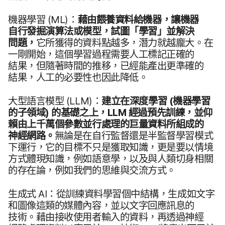
機器​學習
(
ML
)：
藉​由​餵養​資料​給​機器，​讓​機器​
自行​發掘​演算法​或​模型，​試圖​「學習」​並​解決​
問題，
它​所​獲得​的​資料​點越多，​潛力​就​越​龐大。​在​
一剛​開始，​這​個​學習​過程​需要​人​工標記​正確​的​
結果，​但​隨著​時間​的​推移，​已經​能​產出​更​準確​的​
結果，​人工​的​必要​性​也​因此​降低。
大型​語言模型
(
LLM
)：
建立​在​深度​學習
(機器​學習​
的​子​領域)
的​基礎​之​上，
LLM
經過​預先​訓練，​並​仰​
賴​由​上千萬​個​參數​並​行​處理​的​巨量​資料​所​組成​的​
神經​網路。
無論​是​在​自行​監督​還是​半監督​學習​模式​
下​運行，​它​的​目標​不​只是​獲取​知識，​更​是​要​以​情境​
方式​體​現​知識，​例如​語意學，​以及​與​人類切身​相關​
的​存在論，​例如​我們​的​思維​與​交流​方式。
生​成式
AI
：​從訓練​資料​學習​個​中​結構，​生成​如​文字​
和​圖像​這​類​的​媒體​內容，​並​以​文字​回​應​訊息​的​
技術。​藉由​接收​使用​者​輸入​的​資料，​再​透過​神經​