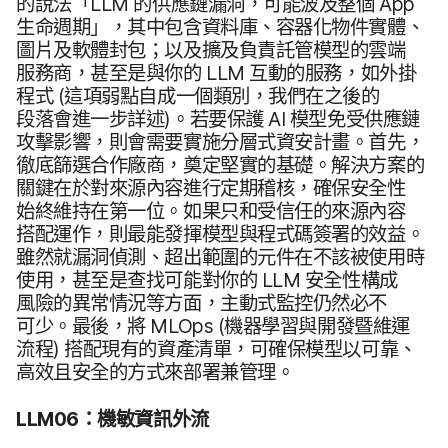
的​說法​「
LLM
的​供應​鏈​漏洞，​可能​波​及​整​個
App
生命​週期」，​其中​包​含​資料庫、​容器化​物​件​實體、​
圖片​及​軟體​封​包；​以及​擴及​負責​託​管​模型​的​雲端​
服務商，​甚至​是​與​你​的
LLM
互動​的​服務，​如外​掛​
程式
(這​項​弱點​自成​一​個​類別，​我們​在​之後​的​
段落會​進一步​詳述)。​若要​保護
AI
模型​免​受​供應​鏈​
攻擊​影響，​則會​需要​實施​分​層式​資安​計畫。​首先，​
徹底​篩選​合作​廠商，​奠定​堅實​的​基礎。​解決​方案​的​
關鍵​在​於​對​來源​內容​進行​定期​稽核，​確保​安全性​
始終​維持​在​第一​位。​如果​只​和​受​信任​的​來源​內容​
搭配​運作，​則​最​能​發揮​模型​與​程式​碼​簽署​的​效益。​
雖然​就​漏洞​偵測、​超出​範圍​的​元件​在​不該​被​使用​時​
使用，​甚至​是​查找​可能​對​你​的
LLM
安全性​構成​
風險​的​異常​情況​等​方面，​主動式​監控​仍然​必​不​
可少。​最後，​將
MLOps
(機器​學習​與​開發​暨​維運​
流程)
搭​配​現有​的​資產​清單，​可確​保​模型​以​可​靠、​
高效且​安全​的​方式​來部署​兼​管理。
LLM06
：​機敏​資訊​外流