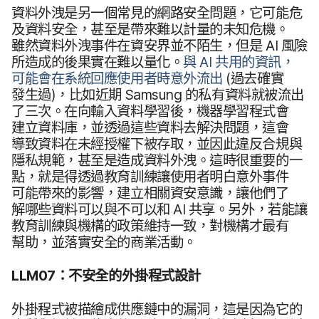
資料​外洩​是​另​一​個​常見​的​網路​安全​問題，​它​可能​危​
及​資料​安全，​甚至​是​帶來​難​以​計量​的​未知​危機。​
雖然​資料​外洩​事件​在​資安界​並​不​陌生，​但是
AI
風險​
所​造成​的​後果​實​在​難以​量化。
與
AI
共用​的​資訊，​
可能​會​在​系統​回應​使用​者​時意外流出
(過去確實​
發生​過)，​比如​近期
Samsung
的​私有​資料​就​被​流出​
了​三次。​在​向​輸入​資料​學習​後，​機器​學習程式​會​
建立​資料庫，​並​透過​這些​資料​去​解決​問題，​這​會​
導致​資料​在​未​經授權​下​被​存取，​並​因此​違反​合規​與​
隱私​規範，​甚至​是​造成​資料​外洩。​這​時​很​重要​的​一​
點，​就是​得透過​教育​訓練​讓​使用​者​明白意外​事件​
可能​帶來​的​影響，​建立​相關​資安​意識，​讓​他們​了​
解哪些​資料​可以​與​不可以​和
AI
共享。​另外，​若​能​讓​
教育​訓練​與​機構​的​政策​維持​一致，​對​機構​才​最​有​
幫助，​並​落實​安全​的​商業​活動。
LLM07
：​不​安全​的​外掛​程式​設計
外掛​程式​被​描​繪​成​供​應​鏈​中​的​漏洞，​這​是​因為​它​的​