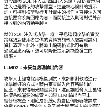
對於​熟悉
SQL
注入式​攻擊​的​人來​說，
AI
的​提示​詞​
注入​也​是​類似​的​攻擊​類型。​這些​精心​設計​的​提示​
詞，​可控制​模型​執行​非​計畫​中​的​操作。​直接​注入​可​
直接​覆寫​系統​回應​內容，​而​間​接​注入​則​可​對​從​外部​
接​收到​的​內容​動​手腳。
就​如
SQL
注入式​攻擊​一樣，​平息​這​類​攻擊​的​資安​
策​略須​對​使用​者​提供​的​資料​實施​輸​入驗證​測試​和​
資料​清理。​此外，​將​輸出​編碼格式​化可​有​助​
過濾回應​內容，​還​可以​降低​提示​詞​操控​發生​的​
機率。
LLM02
：​未​妥善​處理​輸出​內容
攻擊​人士​經常​採用​模糊​測試，​來評斷​對​軟體​進行​
攻擊​最好​的​方式。​藉由​審查​輸入​內容​所​輸出​的​
回應，​來​取得​曝光關​鍵​資訊，​進而​讓​威脅​人士​獲得​
破壞​系統​漏洞​的​線索。​如果
LLM
輸出​內容​未​
經仔細​檢查，​則​底​層​系統​可能​會​因​伺​服器​端請求​
偽造
(
SSRF
)
而​外流。​為了​最​大程​度​減少​前述​情形​