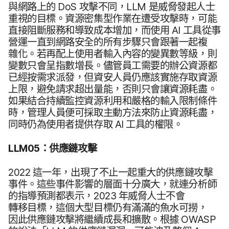
與​網路​上​的
DoS
攻擊​不同，
LLM
是​威脅​發起​人士​
重視​的​目標。​資源​密集型​作業​在​遭受​攻擊​時，​可能​
直接​阻斷​服務​和​導致​成本​增加，​而​使用
AI
工​具​從​事​
營運​一直​到​網路​安全​的​所有​步驟​只會​跟​著​一起​複​
雜化。​若​再​配​上​使用​者​輸入​內容​的​變異數​等​級，​則​
變數​只會​呈​指數​增長。​儘管​員工​需要​的​辦公資源​都​
已經​按​需求​派發，​但​資安​人員​仍​應該​實施​存取​資源​
上限，​避免​請求​超出​量​能，​否​則​只會​讓​資源​耗盡。​
如果​結合​持續​監控​資源​利用​和​嚴格​的​輸入​限制​條件​
時，​管理​人員​便​可​採取​主動​方法​來​防止​資源​耗盡，​
同時​仍​為​使用​者​提供​存取
AI
工具​的​權限。
LLM05
：​供應​鏈​攻擊
2022
這​一​年，​出現​了​不止​一起​重大​的​供應​鏈​攻擊​
事件。​這些​事件​影響​的​層面​十​分​廣大，​就​連​分​析師​
的​指導​預測​都​表示，
2023
年​威脅​人士​不會​
轉移目標，​這​個​大型​目標​仍​有​滿滿​的​魚水​可撈，​
因此​供​應​鏈​攻擊​將​繼續​成長​和​擴散。​根據
OWASP