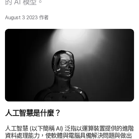
的
AI
模型。
August 3 2023
作​者
人​工智慧​是​什麼？
人​工智慧
(以下​簡稱
AI
)
泛​指​以​運算​裝置​提供​的​進階​
資料​處理​能力，​使​軟體​與​電腦​具備​解決​問題​與​做出​