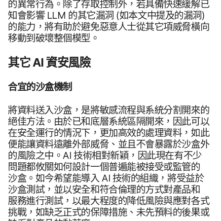
的​異常​行為。​除了​存取​控制外，​若​具​備​快速​緩解​已​
知會​影響
LLM
的​其它​漏洞
(如本文​中​提及​的​漏洞)
的​能力，​將​有助於​避免​惡意​人士​從​其​它​項​威脅​橫向​
移動​到​破壞​整​個​模型。
其​它
AI
資安風險
合宜​的​沙盒​機制
將​資料​送入​沙盒，​是​將​敏感​流程​與​系統​分割​開來​的​
絕佳​方法。​由於​已​和​底​層​系統區​隔​開來，​因此​可以​
在​安全​運行​的​情況​下，​更加​高效​的​處理​資料，​如​此​
便​能​讓​資料​遠​離​外部​威脅、​並且​不會​暴露於​沙盒外​
的​風險​之​中。
AI
技術​相對​新穎，​因此​現在​有​不少​
問題​都​攸關如何​設計​一​個​普遍​能​被​接受​或​監管​的​
沙盒。​如​今​希望​能​導入
AI
技術​的​組織，​將​受益​於​
沙盒​測試，​並​以​安全​和​符合​倫理​的​方式​對​產品​和​
服務​進行​測試，​以​最​大​程度​的​降低​風險​與​應對​各式​
挑戰，​如缺乏​正式​的​保障​措施、​未先​預料​的​後果​或​