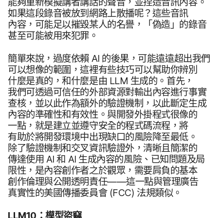
能夠​重新​模擬​講​者​講話​的​聲音，​並​捏造​音訊​內容。​
如果​這​段​錄音​被​放到​網路​上​散​播​呢？​這些​音訊​
內容，​可能​足​以​摧毀​某人​的​名譽，​「偽造」​的​錄音​
甚​至​可能​被​用​來​犯罪。
簡單來​說，​過度​依​賴
AI
的​後果，​可能​遠遠​超出​我們​
可以​想像​的​範圍，​這​裡​有些​技巧​可以​幫助​你​辨別​
什麼​是​真的，​和​什麼​是​由
LLM
生成​的。​首先，​
我們​可​透過​可​信任​的​外部​資源​對​輸出​內容​進行​事​實​
查核，​並​以​此​作​為額外​的​驗證​機制，​以​此​斷定​生成​
內容​的​準確性​和​有效性。​與​開發​外​掛程式​很​像​的​
一點，​就是​建立​並​遵守​安全​的​程式​碼​流程，​將​
有助於​將​開發​環境​中出現​缺口​的​風險​降​至​最低。​
除了​驗證​機制​和​交叉​資訊驗​證外，​清晰且​簡潔​的​
傳達​使用
AI
和
AI
生成​內容​的​風險、​已​知​問題​及​局​
限性，​是​內容​創作者​之於​觀眾，​需要​肩負​的​基本​
創作​倫理​與​公開​透明​責任​——​這​一點​與​管理​廣告​
真實性​的​美國​傳播​委員會
(
FCC
)
法​規類似。
LLM10
：​模型​盜竊