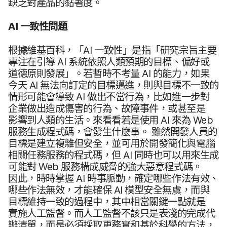
缺乏​對​產品​的​黏​著度。
AI
一致性​問題
根據​維基百科，​「
AI
一致性」​是​指​「研究​宗旨​主要​
專注​在​引導
AI
系統​依​照​人​類​預期​的​目標、​偏好​或​
道德​原則​發展」。​若暫​時​不​考量
AI
的​能力，​如果​
今天
AI
無法​向​訂定​的​目標​邁進，​則​與​目標​不​一致​的​
情形​可能​會​導致
AI
做出​不​當行為，​比如​進一步​對​
企業​做出​造成​傷害​的​行為、​故障​事件，​或甚至​是​
影響​到​人類​的​生活。​來​看​看若​是​使用
AI
來​為
Web
服務​生​成程式​碼，​會​發生​什麼事。
雖然​開發​人員​的​
目標​是​建立​複雜​但​安全，​並​可​用​於​開發​簡化​與​電腦​
相關​任務​服務​的​程式​碼，​但
AI
同時​也​可以​用​來​生成​
可能​對
Web
服務​構成​威脅​的​強大​惡意程式​碼。
因此，​時​時​掌握
AI
時​事​脈動，​確定​哪些​作法​有效、​
哪些​作法​無效，​才​能​確保
AI
模型​安全​無虞，​而​與​
目標​維持​一致​的​過程​中，​其中​相當​關鍵​一點​就是​
實施​人​工​監督。​而​人​工監督​不該​只是​表淺​的​完成​代​
辦​清單，​而​是​必須​採取​更務實​和​基於​科學​的​方法，​