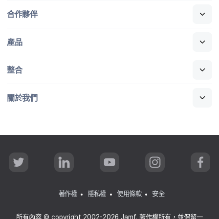
合作​夥伴
產品
整合
關於​我們
T
L
Y
I
F
w
i
o
n
a
i
n
u
s
c
t
k
T
t
e
t
e
u
a
b
著作權
隱私權
使用條款
安全
e
d
b
g
o
r
I
e
r
o
n
a
k
所有​內容
©
copyright 2002-2026 Jamf
.
著​作權​所有，​並​保留​一​