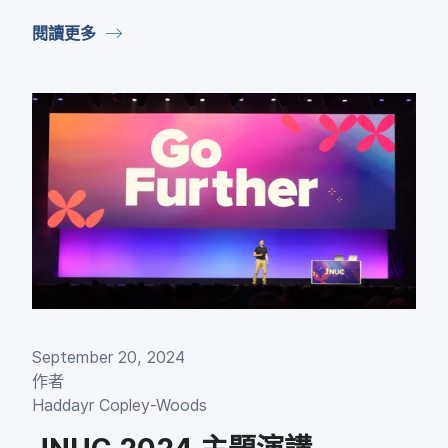
閱讀​更多
September 20
,
2024
作​者
Haddayr Copley-Woods