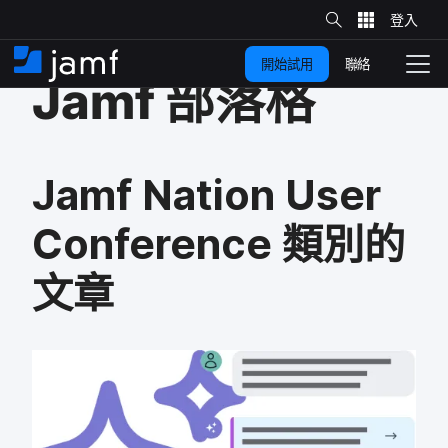
網
站
跳
搜
尋
聯絡
開始試用
至
住
切
Jamf
部​落格
家
換
主
要
瀏
覽
內
Jamf Nation User
容
Conference
類別​的​
文章