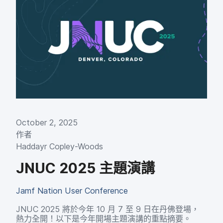
October 2
,
2025
作​者
Haddayr Copley-Woods
JNUC 2025
主題​演講
Jamf Nation User Conference
JNUC 2025
將​於​今年
10
月
7
至
9
日​在​丹佛​登場，​
熱力​全​開​！​以下​是​今年​開場​主題​演講​的​重點​摘要。