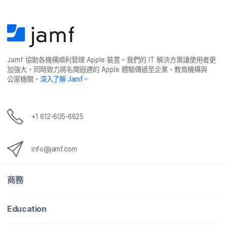
Jamf
協助​各​機構​順利​管理
Apple
裝置。​我們​的
IT
解決​方案​讓​使用​者​更​
加強​大，​同時​致力​將​名聞​遐邇​的
Apple
體驗​傳遞​至​企業、​教育​機構​與​
公家​機關。
深入​了​解
Jamf
。
+
1 612-605-6625
info
@
jamf
.
com
商務
Education