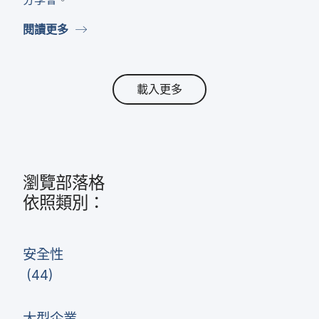
閱讀​更多
載入更多
瀏覽部​落格
依​照​類別：
安全性
(
44
)
大型​企業