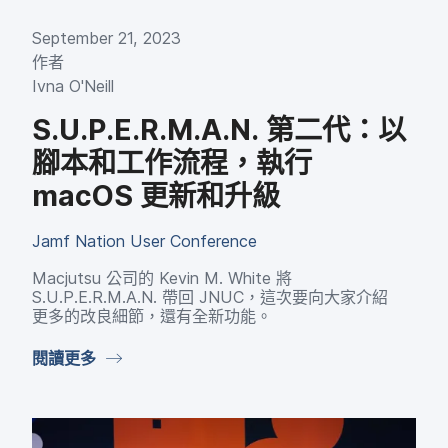
September 21
,
2023
作​者
Ivna O'Neill
S
.
U
.
P
.
E
.
R
.
M
.
A
.
N
.
第二代：​以​
腳本​和​工作​流程，​執行
macOS
更​新​和​升級
Jamf Nation User Conference
Macjutsu
公司​的
Kevin M
.
White
將
S
.
U
.
P
.
E
.
R
.
M
.
A
.
N
.
帶​回
JNUC
，​這​次​要​向​大家​介紹​
更多​的​改良​細節，​還​有​全​新​功能。
閱讀​更多