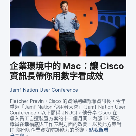
企業​環境​中​的
Mac
：​讓
Cisco
資​訊長​帶你​用數​字​看成效
Jamf Nation User Conference
Fletcher Previn
，
Cisco
的​資深​副總裁​兼​資​訊長，​今年​
重返​「
Jamf Nation
使用​者​大會」​(
Jamf Nation User
Conference
，​以下​簡稱
JNUC
)，​他​分享
Cisco
在​
導入​員工​自選​裝置​方案​的​十二​個​月間，​內部
13
萬​名​
職員​在​幸福感​與​工作​表現​方面​的​改變，​以及​此​方案​對
IT
部門​與​企業​資安​防護​能力​的​影響。
點​我​觀​看​
分享會
。