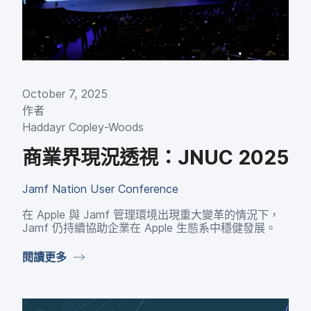
October 7
,
2025
作​者
Haddayr Copley-Woods
商業界​現況​透視：
JNUC 2025
Jamf Nation User Conference
在
Apple
與
Jamf
管理​環境​出現​重大​變革​的​情況​下，
Jamf
仍​持續​協助​企業​在
Apple
生態系​中穩健​發展。
閱讀​更多