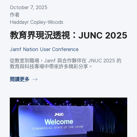
October 7
,
2025
作​者
Haddayr Copley-Woods
教育界​現況​透視：
JUNC 2025
Jamf Nation User Conference
從教室​到​職場，
Jamf
與​合作​夥伴​在
JNUC 2025
的​
教育​與​科技​專場​中帶來​許多​精彩​分享。
閱讀​更多