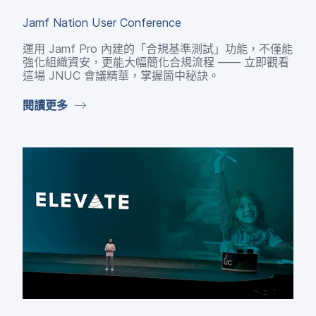
Jamf Nation User Conference
運用
Jamf Pro
內建​的​「合規基準測試」​功能，​不僅​能​
強化​組織​資安，​更能​大幅​簡化合規流程
——
立即​觀看​
這​場
JNUC
會議​精華，​掌握箇​中​秘訣。
閱讀​更多