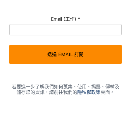
Email
(工作)
*
必
填
透過
EMAIL
訂閱
欄
位
若​要​進一步​了​解​我們​如何​蒐集、​使用、​揭露、​傳輸​及​
儲存您​的​資訊，​請​前往​我們​的
隱私權​政策
頁面。