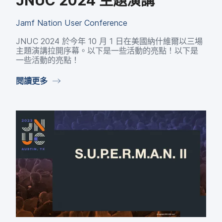
JNUC 2024
主題​演講
Jamf Nation User Conference
JNUC 2024
於​今年
10
月
1
日​在​美國​納什維爾以​三場​
主題​演講拉​開​序幕。​以下​是​一些​活動​的​亮點！以下​是​
一些​活動​的​亮點！
閱讀​更多