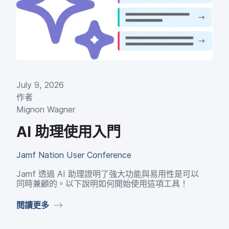
July 9
,
2026
作​者
Mignon Wagner
AI
助理​使用​入門
Jamf Nation User Conference
Jamf
透過
AI
助理​證明​了​強大​功能​與​易用性​是​可以​
同時​兼顧​的。​以下​說明​如何​開始​使用​這​項​工具​！
閱讀​更多