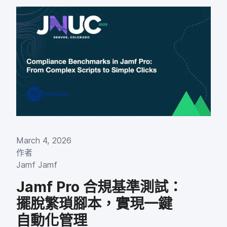
March 4
,
2026
作​者
Jamf Jamf
Jamf Pro
合規基準​測試：​
擺脫繁瑣​腳本，​實現​一鍵​
自動化​管理