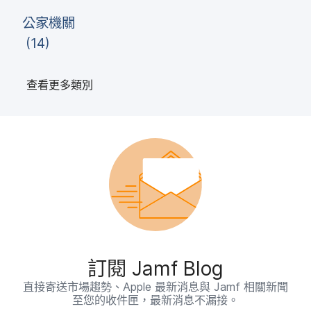
公家​機關
(
14
)
查​看​更多​類別
訂閱
Jamf Blog
直接​寄送​市場​趨勢、
Apple
最​新​消息​與
Jamf
相關​新聞​
至​您​的​收件​匣，​最​新​消息​不​漏接。