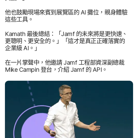
他​也​鼓勵​現場​來​賓到​展覽區​的
AI
攤位，​親身​體驗​
這些​工具。
Kamath
最後​總結：​「
Jamf
的​未來​將​是​更​快速、​
更​聰明、​更​安全​的。」​「這​才​是​真正​正確​落實​的​
企業​級
AI
。」
在​一片​掌聲​中，​他​邀請
Jamf
工程部​資深​副總裁
Mike Campin
登台，​介紹
Jamf
的
API
。