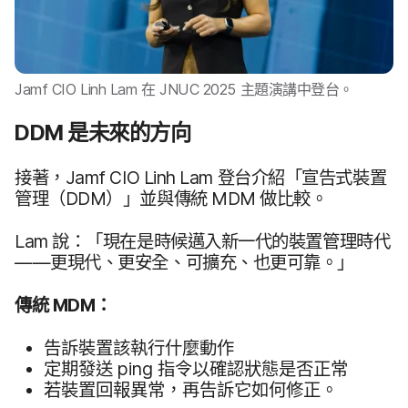
Jamf CIO Linh Lam
在
JNUC 2025
主題​演講​中登台。
DDM
是​未來​的​方向
接著，
Jamf CIO Linh Lam
登台介紹​「宣告式​裝置​
管理​（
DDM
）」​並​與​傳統
MDM
做​比較。
Lam
說：​「現在​是​時候​邁入​新​一代​的​裝置​管理​時代​
——​更​現代、​更​安全、​可​擴充、​也​更​可​靠。​」
傳統
MDM
：
告訴​裝置​該​執行什麼動作
定期​發送
ping
指令​以確認​狀態​是否​正常
若​裝置回報​異常，​再​告訴它​如何​修正。