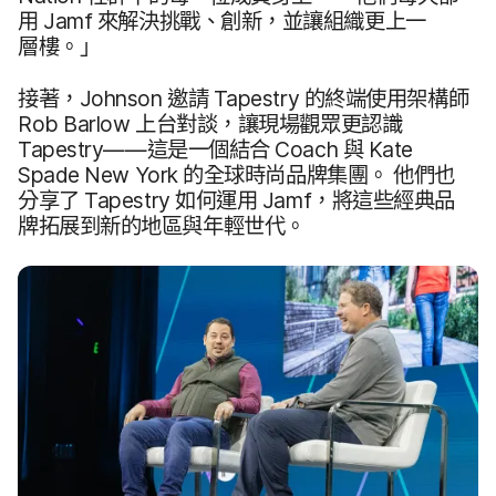
用
Jamf
來​解決​挑戰、​創新，​並​讓​組織​更​上​一​
層樓。​」
接著，
Johnson
邀請
Tapestry
的​終端​使用​架構師
Rob Barlow
上​台​對​談，​讓​現場​觀眾​更​認識
Tapestry
——​這​是​一​個​結合
Coach
與
Kate
Spade New York
的​全球​時​尚​品​牌​集團。
他們​也​
分享​了
Tapestry
如何​運用
Jamf
，​將​這些​經典品​
牌拓​展到​新​的​地區​與​年輕​世代。