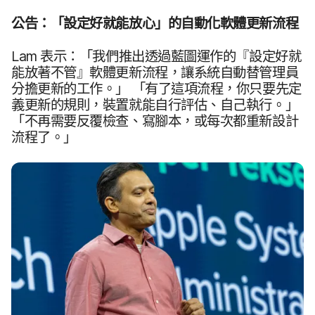
公告：​「設定​好​就​能​放心」​的​自動化​軟體​更​新​流程
Lam
表示：​「我們​推出​透過​藍圖​運作​的​『​設定​好​就​
能​放​著​不​管』​軟體​更​新​流程，​讓​系統​自動替​管理員​
分擔​更​新​的​工作。​」
「有​了​這​項​流程，​你​只要​先定​
義​更​新​的​規則，​裝置​就​能​自行​評估、​自己​執行。​」​
「不再​需要​反覆​檢查、​寫腳本，​或​每​次​都​重新​設計​
流程​了。​」