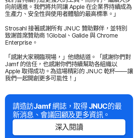
向​前​邁進。​我們​將​共同​讓
Apple
在​企業界​持續​成為​
生產力、​安全性​與​使用​者​體驗​的​最​高​標準。​」
Strosahl
接​著​感謝​所有
JNUC
贊助​夥伴，​並​特別​
致謝​首席​贊助商
1Global
、
Galide
與
Chrome
Enterprise
。
「感謝​大家​親臨​現場，​」​他​總結道。​「感謝​你們​對
Jamf
的​信任，​也​感謝​你們​持續​幫助​各​組織​以
Apple
取得​成功。​為​這​場​精彩​的
JNUC
乾杯——​讓​
我們​一起​開創​更多​可能​性！」
請​造訪
Jamf
網誌，​取得
JNUC
的​最​
新​消息、​會議​回顧​及​更多​資訊。
深入​閱讀