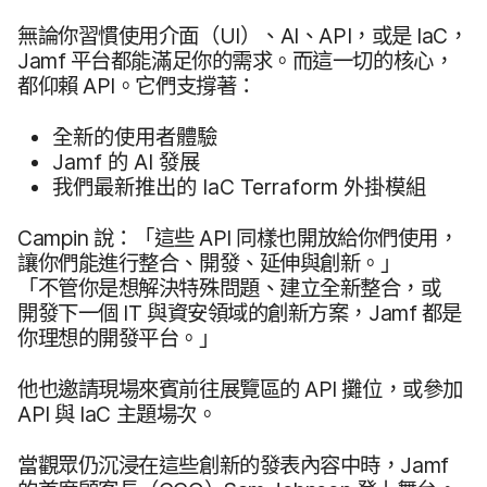
無論​你​習慣​使用​介面​（
UI
）、
AI
、
API
，​或​是
IaC
，
Jamf
平台都​能​滿足你​的​需求。​而​這​一​切​的​核心，​
都​仰賴
API
。​它們​支撐著：
全​新​的​使用​者​體驗
Jamf
的
AI
發展
我們​最​新​推出​的
IaC Terraform
外掛​模組
Campin
說：​「這些
API
同樣​也​開放​給​你們​使用，​
讓​你​們​能​進行​整合、​開發、​延伸​與​創新。​」​
「不管你​是​想​解決​特殊​問題、​建立​全​新​整合，​或​
開發下​一​個
IT
與​資安​領域​的​創新​方案，
Jamf
都​是​
你​理想​的​開發​平台。​」
他​也​邀請​現場​來賓​前往​展覽區​的
API
攤位，​或​參加
API
與
IaC
主題​場​次。
當​觀眾​仍​沉浸​在​這些​創新​的​發表​內容​中​時，
Jamf