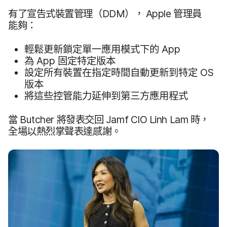
有​了​宣告式​裝置​管理​（
DDM
），
Apple
管理員​
能夠：
輕鬆​更​新​鎖定​單一​應用​模式​下​的
App
為
App
固定​特定​版​本
設定​所有​裝置​在​指定​時間​自動​更​新到​特定
OS
版​本
將​這些​控管​能力​延伸到​第三方​應​用​程式
當
Butcher
將​發表​交回
Jamf CIO Linh Lam
時，​
全場​以​熱烈​掌聲​表達​感謝。