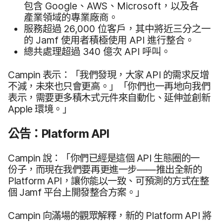
包含
Google
、
AWS
、
Microsoft
，​以及​各​
產業​領域​的​專業​廠商。
服務​超過
26
,
000
位​客戶，​其中​將​近​三分之一​
的
Jamf
使用​者​積極​使用
API
進行​整合。
總共​處理​超過
340
億​次
API
呼叫。
Campin
表示：​「我們​發現，​大家
API
的​需求​反增​
不​減，​未來​也​只會​更​高。​」​「你們​也​一​再​地​向​我們​
表示，​需要​更多​積​木式​元​件​來​自​動化、​延伸​並​創新
Apple
環境。​」
公告：
Platform API
Campin
說：​「你們​已經​是​這​個
API
生​態圈​的​一​
份子，​而​現在​我們​要​再​更​進一步​——​推出​全新​的
Platform API
，​讓​你​能​以​一致、​可​預測​的​方式​在​整​
個
Jamf
平台上​開發​整​合​方案。​」
Campin
向​滿場​的​觀眾​解釋，​新​的
Platform API
將​