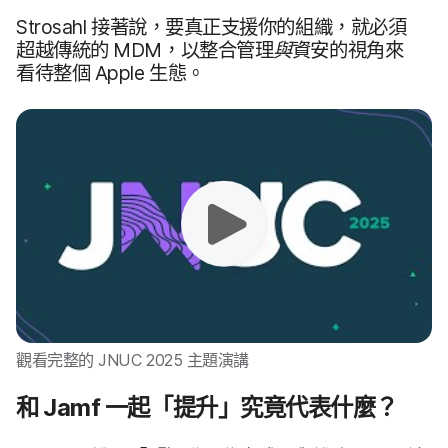
Strosahl
接​著​說，​要​真正​支援你​的​組織，​就​必須​
超越​傳統​的
MDM
，​以​整合​管理
與
資安​的​視角​來​
看待​整​個
Apple
生態。
觀​看​完整​的
JNUC 2025
主題​演講
和
Jamf
一起​「提升」​究竟​代表​什麼？