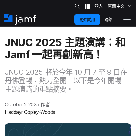
網
站
繁體​中文
跳
搜
尋
聯絡
開始試用
至
住
切
家
換
主
JNUC 2025
主題​演講：​和
要
瀏
覽
Jamf
一起​再​創新​高！
內
容
JNUC 2025
將​於​今年
10
月
7
至
9
日​在​
丹佛​登場，​熱力​全​開​！​以下​是​今年​開場​
主題​演講​的​重點​摘要。
October 2 2025
作​者
Haddayr Copley-Woods