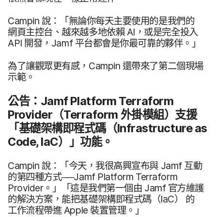
Campin
說：​「無論你​每​天​主要​使用​的​是​我們​的​
網頁​主控台、​越來​越多​地​依​賴
AI
，​或​是​完全​投入
API
開發，
Jamf
平台都​會​是​你​最​可​靠​的​夥伴。​」
為了​讓​觀眾​更​有​感，
Campin
還​帶來​了​第二​個​現​場​
示範。
公告：
Jamf Platform Terraform
Provider
（
Terraform
外掛​模組）​支援​
「基礎​架構​即​程式​碼（
Infrastructure as
Code
,
IaC
）」​功能。
Campin
說：​「今天，​我​很​高興​宣布​與
Jamf
互動​
的​第四​種​方式​──
Jamf Platform Terraform
Provider
。​」​「這​是​我們​第一​個​由
Jamf
官方​維護​
的​解決​方案，​能​把​基礎​架構​即​程式​碼（
IaC
）
的​
工作​流程​帶進
Apple
裝置​管理。​」