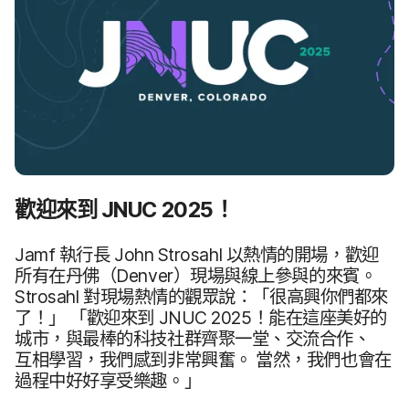
歡迎來​到
JNUC 2025
！
Jamf
執行長
John Strosahl
以​熱情​的​開場，​歡迎​
所有​在​丹佛（
Denver
）​現場​與​線​上​參與​的​來賓。
Strosahl
對​現場​熱情​的​觀眾​說：​「很​高興你們​都​來​
了​！」
「歡迎來​到
JNUC 2025
！​能​在​這​座​美好​的​
城市，​與​最棒​的​科技​社群齊聚​一堂、​交流​合作、​
互相學習，​我們​感到​非常​興奮。
當然，​我們​也​會​在​
過程​中好​好享​受​樂趣。​」