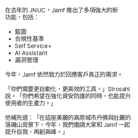
在​去年​的
JNUC
，
Jamf
推出​了​多​項​強大​的​新​
功能，​包括：
藍圖
合規性​基準
Self Service
+
AI Assistant
漏洞​管理
今年，
Jamf
依然​致力​於​回應​客戶​真正​的​需求。
「你們​需要​更​自​動化、​更​高效​的​工具。​」
Strosahl
說。​「你們​希望​在​強化​資安​防護​的​同時，​也​能​提升​
使用者​的​生產力。​」
他​補充道：​「在​這​座​美麗​的​高原​城市​丹佛​與​壯麗​的​
落磯山​背​景下，​今年，​我們​邀請​大家​和
Jamf
一起​
提升​自我、​再​創​高峰。​」