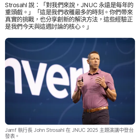
Strosahl
說：​「對​我們​來​說，
JNUC
永遠​是​每​年​的​
重頭​戲。​」​「這​是​我們​收穫​最多​的​時刻。​你們​帶​來​
真實​的​挑戰，​也​分享​創新​的​解決​方法，​這些​經驗正​
是​我們​今天​與​這​週​討論​的​核心。​」
Jamf
執行長
John Strosahl
在
JNUC 2025
主題​演講​中登台​
發表。