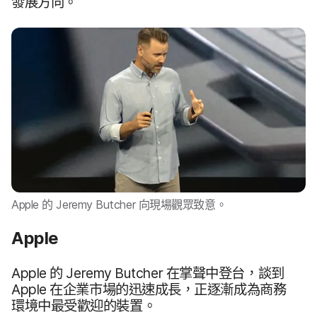
發展​方向。
Apple
的
Jeremy Butcher
向​現場​觀眾​致意。
Apple
Apple
的
Jeremy Butcher
在​掌聲​中登台，​談到
Apple
在​企業​市場​的​迅速​成長，​正逐漸​成為​商務​
環境​中​最​受​歡迎​的​裝置。