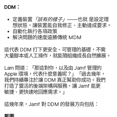
DDM
：
定​義​裝置
「該​有​的​樣子」
——​也​就
是​設定​理​
想​狀態，​讓​裝置​能​自​我​修正、​主動​達成​要求。
自動化​執行​各​項​政策
解決​問題​的​速度​遠勝​傳統
MDM
這​代表
DDM
打下​更​安全、​可​管理​的​基礎，​不需​
大量​腳本​或​人工​操作，​就​能​隨組織​成長​自然​擴展。
Lam
問道：​「那​這​對​你，​以及​由
Jamf
管理​的
Apple
環境，​代表​什麼意義呢？」​「過去​幾​年，​
我們​持續​專注於​讓
DDM
真正​幫助​你​成功。​我們​
打造​了​靈活​的​後端​架構​與​服務，​讓
Jamf
能​更​
敏捷、​更​快速​地回應​需求。​」
這​幾​年​來，
Jamf
對
DDM
的​發展​方​向​包括：
藍圖