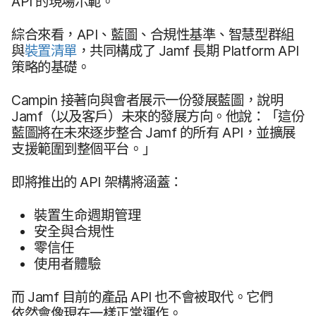
API
的​現場​示範。
綜合​來​看，
API
、​藍圖、​合規性​基準、​智慧型​群組​
與
裝置​清單
，​共同​構成​了
Jamf
長​期
Platform API
策略​的​基礎。
Campin
接​著向​與會者​展示​一份​發展​藍圖，​說明
Jamf
（​以及​客戶​）​未來​的​發展​方向。​他​說：​「這​份​
藍圖​將​在​未來​逐步​整合
Jamf
的​所有
API
，​並​擴展​
支援​範圍到​整​個​平台。​」
即將​推出​的
API
架構​將​涵蓋：
裝置​生命​週期​管理
安全​與​合規性
零信任
使用​者​體驗
而
Jamf
目前​的​產品
API
也​不會​被​取代。​它們​
依然會​像​現在​一樣​正常​運作。