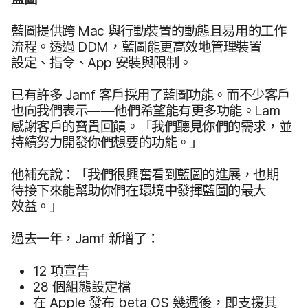
藍圖​提供​跨
Mac
與​行動​裝置​的​動態​且​易用​的​工作​
流程。​透過
DDM
，​藍圖​能​更​高效地​管理​裝置​
設定、​指令、
App
安裝​與​限制。
已​有​許多
Jamf
客戶​採用​了​藍圖​功能。​而​不少​客戶​
也​向​我們​表示​——​他們​希望​能​有​更多​功能。
Lam
感謝​客戶​的​寶貴​回饋。​「我們​聽見​你們​的​需求，​並​
持續​努力​開發​你​們​想要​的​功能。​」
他​補充​說：​「我們​很​興奮​看到​藍圖​的​進展，​也​期​
待接​下​來​能​幫助​你們​在​環境​中發揮​藍圖​的​最​大​
效益。​」
過去​一​年，
Jamf
新​增了：
12
項​宣告
28
個​組態​設定​檔
在
Apple
發布
beta OS
幾​週​後，​即​支援​其​