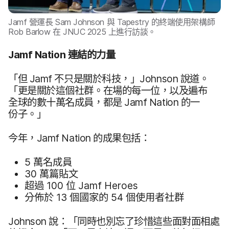
Jamf
營​運長
Sam Johnson
與
Tapestry
的​終端​使用​架構師
Rob Barlow
在
JNUC 2025
上​進行​訪談。
Jamf Nation
連結​的​力量
「但
Jamf
不​只是​關於​科技，​」
Johnson
說道。
「更​是​關於​這​個​社群。​在​場​的​每​一​位，​以及​遍布​
全球​的​數​十萬​名​成員，​都​是
Jamf Nation
的​一​
份子。​」
今年，
Jamf Nation
的​成果​包括：
5
萬​名​成員
30
萬篇貼文
超過
100
位
Jamf Heroes
分佈​於
13
個​國家​的
54
個​使用​者​社群
Johnson
說：​「同時​也​別忘​了​珍惜​這些​面對​面​相處​