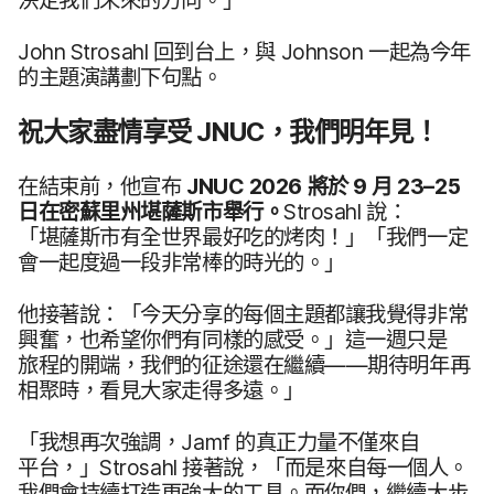
John Strosahl
回到​台上，​與
Johnson
一起為​今年​
的​主題​演​講劃​下​句點。
祝​大家​盡情​享​受
JNUC
，​我們​明年​見​！
在​結束​前，​他​宣布
JNUC 2026
將​於
9
月
23
–
25
日​在​密蘇里州​堪薩斯市​舉行。
Strosahl
說：​
「堪薩斯市​有​全​世界​最​好吃​的​烤肉！」​「我們​一定​
會​一起​度​過​一​段​非常​棒​的​時光​的。​」
他​接著​說：​「今天​分享​的​每​個​主題​都​讓​我​覺得​非常​
興奮，​也​希望​你們​有​同樣​的​感受。​」​這​一​週​只是​
旅程​的​開端，​我們​的​征途​還​在​繼續​—​—期​待​明年​再​
相聚​時，​看見​大家​走得​多遠。​」
「我想​再​次​強調，
Jamf
的​真正力量​不​僅來自​
平台，​」
Strosahl
接​著​說，​「而​是​來自​每​一​個​人。​
我們​會​持續​打造​更​強大​的​工具。​而​你們，​繼續​大步​