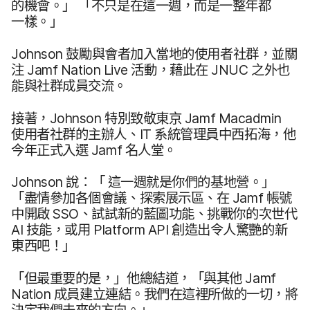
的​機會。​」
「不​只是​在​這​一​週，​而​是​一​整年​都​
一樣。​」
Johnson
鼓勵​與會者​加入​當地​的​使用​者​社群，​並​關​
注
Jamf Nation Live
活動，​藉此​在
JNUC
之​外​也​
能​與​社群成員​交流。
接著，
Johnson
特別​致敬​東京
Jamf Macadmin
使用​者​社群​的​主辦人、
IT
系統​管理員​中西拓海，​他​
今年​正式​入選
Jamf
名​人堂。
Johnson
說：​「
這​一​週​就是​你們​的​基地營。​」
「盡情​參加​各​個​會議、​探索​展示區、​在
Jamf
帳號​
中​開啟
SSO
、​試試​新​的​藍圖​功能、​挑戰你​的​次​世代
AI
技能，​或用
Platform API
創造出令​人​驚艷​的​新​
東​西吧！」
「但​最​重要​的​是，​」​他​總結道，​「與​其他
Jamf
Nation
成員​建立​連結。​我們​在​這​裡​所​做​的​一切，​將​
決定​我們​未來​的​方向。​」