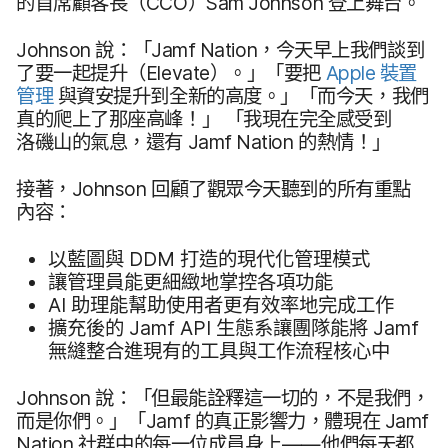
的​首席​顧​客長​（
CCO
）
Sam Johnson
登​上​舞台。
Johnson
說：​「
Jamf Nation
，​今天​早上​我們​談到​
了​要​一起​提升​（
Elevate
）。​」​「要​把
Apple
裝置​
管理
與​資安​提升​到​全新​的​高度。​」​「而​今天，​我們​
真​的​爬上​了​那座​高峰！」
「我​現在​完全​感​受到​
洛磯山​的​氣息，​還​有
Jamf Nation
的​熱情！」
接著，
Johnson
回顧​了​觀眾​今天​聽到​的​所有​重點​
內容：
以​藍圖​與
DDM
打造​的​現代化​管理​模式
讓​管理員​能​更​細​緻​地掌控​各​項​功​能
AI
助理​能​幫助​使用​者​更​有效率​地​完成​工作
擴充​後​的
Jamf API
生態系​讓​團隊​能​將
Jamf
無縫​整合​進現有​的​工具​與​工作​流程​核心​中
Johnson
說：​「但​最​能​詮釋​這​一​切​的，​不​是​我們，​
而​是​你們。​」​「
Jamf
的​真正​影響力，​體現在
Jamf
Nation
社群​中​的​每​一​位​成員​身​上​——​他們​每​天​都​