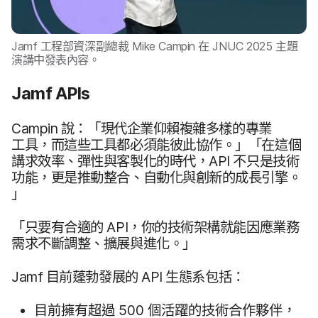
Jamf
工程部​資深​副總裁
Mike Campin
在
JNUC 2025
主題​
演講​中​發表​內容。
Jamf APIs
Campin
說：​「現代​企業​仰賴複雜​多樣​的​專業​
工具，​而​這些​工具​都​必須​能​彼此​協作。​」​「在​這​個​
講求​效率、​彈性​與​客製化​的​時代，
API
不​只是​技術​
功能，​更​是​推動​整合、​自動化​與​創新​的​成長​引擎。​
」
「只要​有​合適​的
API
，​你​的​技術​架構​就​能​因應​業務​
需求​不斷​調整、​擴展​與​進化。​」
Jamf
目前​蓬勃​發展​的
API
生態​系​包括：
目前​擁有​超過
500
個​活躍​的​技術​合作​夥伴，​