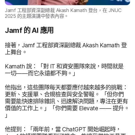
Jamf
工程部​資深​副總裁
Akash Kamath
登台，​在
JNUC
2025
的​主題​演講​中​發表​內容。
Jamf
的
AI
應​用
接著，
Jamf
工程部​資深​副總裁
Akash Kamath
登​
上​舞台。
Kamath
說：​「對
IT
和​資安團隊​來​說，​時間​就是​
一切​——​而​它永遠​都​不夠。​」
他​指出，​這些​團隊​每​天​都​要​應付越來​越多​的​挑戰：​
更新、​支援單、​合規​檢查​與​安全​警報。
「但​你們​
需要​能​快速​排除​雜訊、​迅速​解決​問題，​專注​在​更​有​
價值​的​工作​上。​」​「你們​需要
Elevate
——
提升。​
」
他​提到：​「兩​年​前，​當
ChatGPT
開始​崛​起​時，