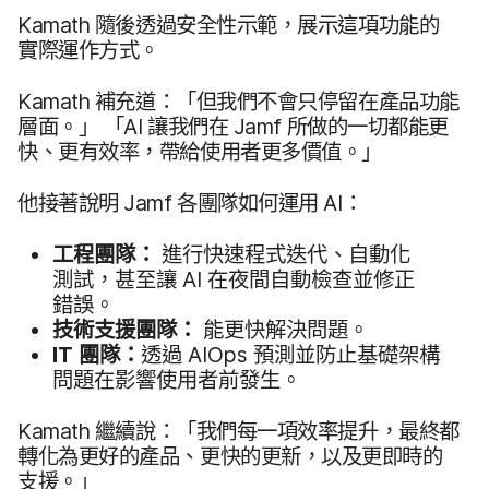
Kamath
隨​後​透過​安全​性​示範，​展示​這​項​功能​的​
實際​運作​方式。
Kamath
補​充道：​「但​我們​不會​只​停留​在​產品​功​能​
層面。​」
「
AI
讓​我們​在
Jamf
所​做​的​一切​都​能​更​
快、​更​有​效率，​帶給​使用​者​更多​價值。​」
他​接著​說明
Jamf
各​團隊​如何​運用
AI
：
工程團隊：
進行​快速​程式​迭代、​自動化​
測試，​甚至​讓
AI
在​夜間​自動​檢查​並​修正​
錯誤。
技術​支援​團隊：
能​更​快​解決​問題。
IT
團隊：
透過
AIOps
預測​並​防止​基礎​架構​
問題​在​影響​使用​者​前​發生。
Kamath
繼續​說：​「我們​每​一​項​效率​提升，​最終​都​
轉化為​更好​的​產品、​更快​的​更新，​以及​更​即時​的​
支援。​」