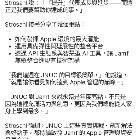
Strosahl
說：​「『​提升​』​代表​成長​與​進步​——而​這​
正​是​我們​要​幫助​你​達成​的​事。​」
Strosahl
接​著​分享​了​幾​個​重點：
如何​發揮
Apple
環境​的​最​大​潛能
運用​具備彈性​與​延展性​的​整合​平​台
透過
API
生態系​與​智慧型
AI
工具，​讓
Jamf
無縫​整合​進現​有​技術​架構
「我們​這​週​在
JNUC
的​目標​很​簡單，​」​他​說道，​
「就是​讓​你​看見​如何​達到
Apple
管理​的​巔峰。​」
「
JNUC
對
Jamf
來​說​永遠​是​年度​亮點，​不​只是​
因為​這​裡​充滿​活力​與​創意，​更​因為​我們​總能​從​大家​
身​上​學到​最多。​」
Strosahl
強調，
JNUC
上​這些​真實​挑戰、​創新​解法​
與​好點子，​都​持續啟​發
Jamf
的
Apple
管理​與​資安​