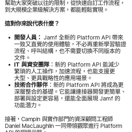
幫助​大家​突破​以往​的​限制，​從​快速​自訂​工作​流程，​
到​大規模​企業​級​解決​方案，​都​能​輕鬆​實現。
這​對​你來​說​代表​什麼？
開發​人員：
Jamf
全​新​的
Platform API
帶來​
一致​又​直覺​的​使用​體驗，​不必​再​重新​學​習驗證​
流程、​呼叫​結構，​也​不​需要​切換​不​同版​本​的​
文件。
IT
與​資安團隊
：​新​的
Platform API
能​減少​
繁瑣​的​人工​操作，​加速​流程，​也​能​支援​更​
大型、​更​具​戰略性​的​應用​場景。
技術​合作​夥伴
：​新​的
Platform API
將​成為​更​
深層​整合​的​基礎。​它​能​讓​連接器​開發​更​簡單、​
部署​與​設定​更​容易，​還​能​全面​展現
Jamf
的​
功能​潛力。
接著，
Campin
與​實作​部門​的​資深​顧問​工程師
Daniel MacLaughlin
一​同​帶領​觀眾​進行
Platform