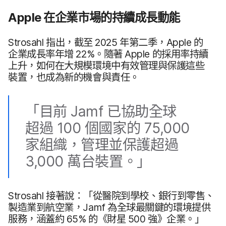
Apple
在​企業​市場​的​持續​成長​動​能
Strosahl
指出，​截​至
2025
年​第二​季，
Apple
的​
企業​成長率​年​增
22
%。​隨​著
Apple
的​採用​率​持續​
上升，​如何​在​大規模​環境​中​有效​管理​與​保護​這些​
裝置，​也​成為​新​的​機會​與​責任。
「目前
Jamf
已​協助​全球​
超過
100
個​國家​的
75
,
000
家​組織，​管理​並​保護​超過
3
,
000
萬​台​裝置。​」
Strosahl
接​著​說：​「從​醫院​到​學校、​銀行​到​零售、​
製造業​到​航空業，
Jamf
為​全球​最​關鍵​的​環境​提供​
服務，​涵蓋​約
65
%
的​《財星
500
強》​企業。​」