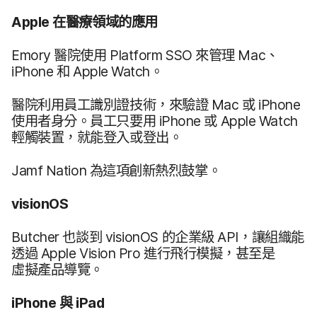
Apple
在​醫療​領域​的​應用
Emory
醫院​使用
Platform SSO
來​管理
Mac
、
iPhone
和
Apple Watch
。
醫院​利用​員工​識別​證​技術，​來驗​證
Mac
或
iPhone
使用​者​身分。​員工​只要​用
iPhone
或
Apple Watch
輕觸​裝置，​就​能​登入​或​登出。
Jamf Nation
為​這​項​創新​熱烈​鼓掌。
visionOS
Butcher
也​談到
visionOS
的​企業​級
API
，​讓​組織​能​
透過
Apple Vision Pro
進行​飛行​模擬，​甚至​是​
虛擬產品​導覽。
iPhone
與
iPad