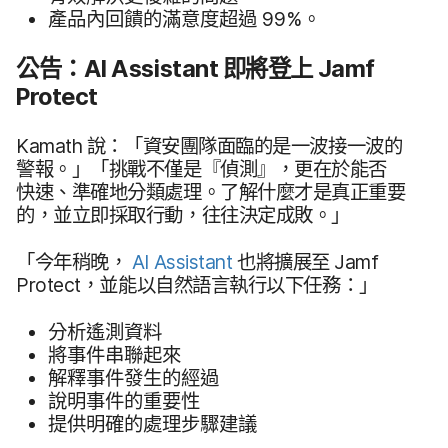
產品​內​回饋​的​滿意度​超過
99
%。
公告：
AI Assistant
即將​登上
Jamf
Protect
Kamath
說：​「資安團​隊​面臨​的​是​一​波接​一波​的​
警報。​」​「挑戰​不僅​是​『偵測』，​更​在​於​能否​
快速、​準確​地​分類​處理。​了​解​什麼才​是​真正​重要​
的，​並​立即​採取​行動，​往往​決定​成敗。​」
「今年​稍晚，
AI Assistant
也​將​擴展​至
Jamf
Protect
，​並​能​以​自然​語言​執行​以下​任務：」
分析​遙測​資料
將​事件​串​聯起​來
解釋​事件​發生​的​經過
說明​事件​的​重要​性
提供​明確​的​處理​步驟​建議