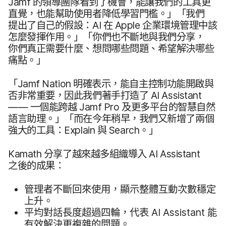
Jamf
的​領導團隊​看到​了​機會，​能​讓​我們​的​工具​更​
直覺，​也​能​幫助​使用​者​降低學​習門檻。​」​「我們​
提出​了​自己​的​假設：
AI
在
Apple
企業​環境​管理​中該​
怎麼​發揮​作用。​」​「你們​也​不斷地​與​我們​分享，​
你們​真正​需要​什麼、​想問​哪些​問題、​希望​解決​哪些​
痛點。​」
「
Jamf Nation
明確​表示，​能​自​主控制功​能​開啟​與​
否非常​重要，​因此​我們​著手​打造​了
AI Assistant
——
一​個​能​跨越
Jamf Pro
及​更多​平台​的​智慧​自然​
語言助理。​」​「而​在​今年​稍早，​我們​又​新增了​兩​個​
強大​的​工具：
Explain
與
Search
。」
Kamath
分享​了​越來​越多​組織​導入
AI Assistant
之後​的​成果：
管理​者​不斷​回來​使用，​顯示​整體​互動​次數​穩定​
上升。
平均​對​話長​度​超過​四輪，​代表
AI Assistant
能​
有效​解決​更​複雜​的​問題。