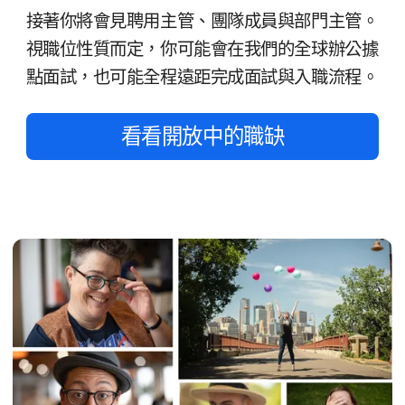
接​著​你​將​會​見​聘用​主管、​團隊​成員​與​部門​主管。​
視職位性質​而定，​你​可能​會​在​我們​的​全球​辦​公據​
點面試，​也​可能​全程​遠距​完成​面試​與​入職​流程。
看​看​開放​中​的​職缺