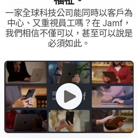
一​家​全球​科技​公司​能​同時​以​客戶​為​
中心、​又​重​視​員工​嗎？​在
Jamf
，​
我們​相信​不僅​可以，​甚至​可以​說​是​
必須​如此。