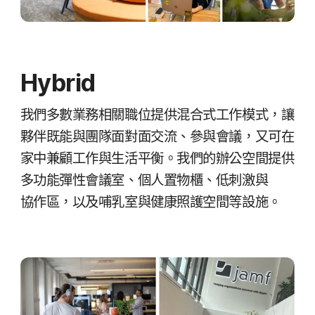
Hybrid
我們​多數​業務​相關​職位​提供​混​合式​工作​模式，​讓​
夥伴​既能​與​團隊​面​對​面​交流、​參與​會議，​又可​在​
家​中​兼顧​工作​與​生活​平衡。​我們​的​辦公空​間​提供​
多​功​能​彈性​會議室、​個人置​物櫃、​低刺激​與​
協作區，​以及​哺乳室​與​健康​照護​空間​等​設施。