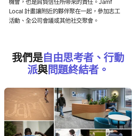
機會，​也​是​肩負​信任​所​帶來​的​責任。
Jamf
Local
計畫​讓​附近​的​夥伴聚​在​一起，​參加​志工​
活動、​全​公司​會議​或​其他​社交聚會。
我們​是
自由​思考者、​行動​
派
與
問題​終​結者。