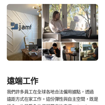
遠端​工作
我們​許多​員工​在​全球​各​地合法​僱​用據​點，​透過​
遠距​方式​在​家​工作。​這​份​彈性​與​自主空間，​既​是​