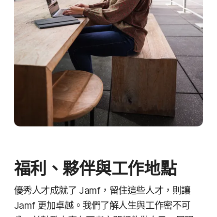
福利、​夥伴​與​工作​地點
優秀人​才​成​就​了
Jamf
，​留住​這些​人才，​則​讓
Jamf
更​加卓越。​我們​了​解人生​與​工作​密​不可​