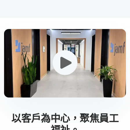
以​客戶​為​中心，​聚焦​員工​
福祉。