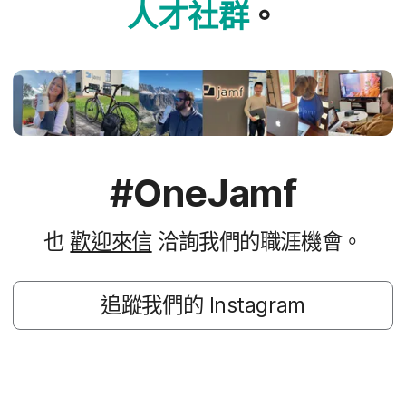
人才​社群
。
#
OneJamf
也
歡迎來​信
洽詢​我們​的​職涯​機會。
追蹤​我們​的
Instagram