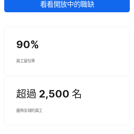
看​看​開放​中​的​職缺
90
%
員工​留任率
超過
2
,
500
名
遍佈​全球​的​員工