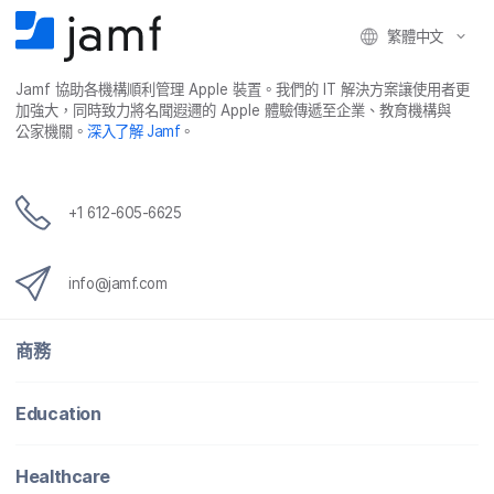
繁體​中文
Jamf
協助​各​機構​順利​管理
Apple
裝置。​我們​的
IT
解決​方案​讓​使用​者​更​
加強​大，​同時​致力​將​名聞​遐邇​的
Apple
體驗​傳遞​至​企業、​教育​機構​與​
公家​機關。
深入​了​解
Jamf
。
+
1 612-605-6625
info
@
jamf
.
com
商務
Education
Healthcare