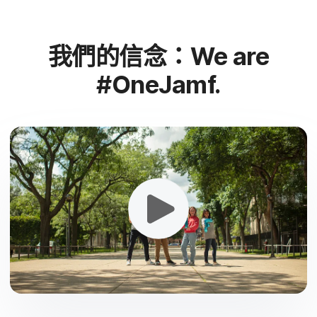
我們​的​信念：
We are
#
OneJamf
.