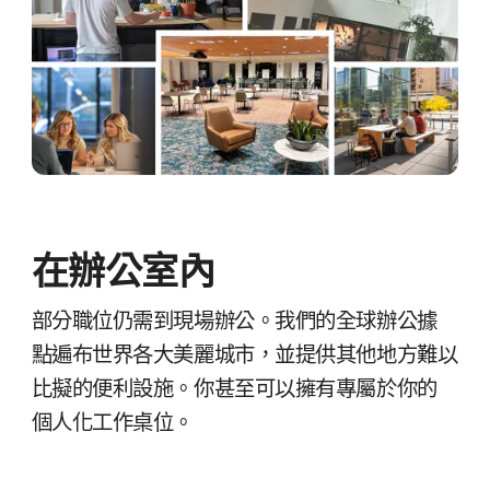
在​辦公室​內
部分​職位​仍​需​到​現場​辦公。​我們​的​全球​辦​公據​
點遍布世界​各​大​美麗​城市，​並​提供​其他​地方​難​以​
比擬​的​便利​設施。​你​甚​至​可以​擁有​專屬​於​你​的​
個人​化​工作​桌位。