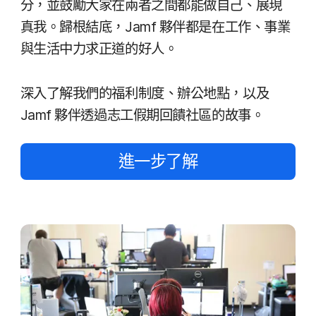
分，​並​鼓勵​大家​在​兩者​之間​都​能​做​自己、​展現​
真我。​歸根​結底，
Jamf
夥伴​都​是​在​工作、​事業​
與​生活​中力求​正道​的​好人。
深入​了​解​我們​的​福利​制度、​辦公地​點，​以及
Jamf
夥​伴​透過​志工​假期​回饋​社區​的​故事。
進一步​了​解