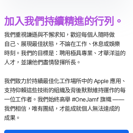
加入​我們​持續​精進​的​行列。
我們​重視​謙遜​與​不懈​求​知，​歡迎​每​個​人​隨時​做​
自己、​展現​最佳​狀態，​不論​在​工作、​休息​或​娛樂​
時刻。​我們​的​目標是：​聘用​極具​專業、​才​華​洋溢​的​
人才，​並​讓​他們​盡情​發揮​所長。
我們​致力​於​持續​最佳化​工作​場​所​中​的
Apple
應用、​
支持​仰賴​這些​技術​的​組織​及​背後​默默​維持​運作​的​每​
一​位​工作者。​我們​始終​高舉
#
OneJamf
旗幟
——
我們​相信，​唯有​團結，​才​能​成​就​個人​無法​達成​的​
成果。