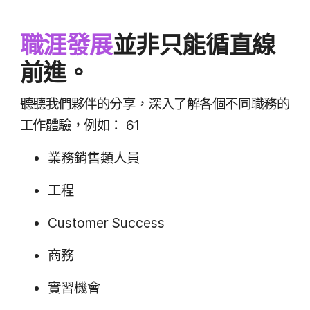
職涯​發展
並​非​只​能​循直線​
前進。
聽聽​我們​夥伴​的​分享，​深入​了​解​各​個​不同​職務​的​
工作​體驗，​例如：
61
業務​銷售類​人員
工程
Customer Success
商務
實習​機會