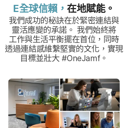
E
全球​信賴，
在​地賦能。
我們​成功​的​秘訣​在​於​緊密​連結​與​
靈活​應變​的​承諾。
我們​始終​將​
工作​與​生活​平衡擺​在​首位，​同時​
透過​連結感維繫​堅實​的​文化，​實現​
目標​並​壯​大
#
OneJamf
。