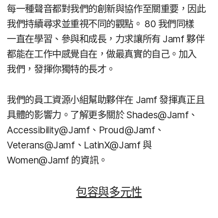
每​一​種​聲音​都​對​我們​的​創新​與​協作​至​關​重要，​因此​
我們​持續​尋求​並​重視​不同​的​觀點。
80
我們​同樣​
一直​在​學習、​參與​和​成長，​力求​讓​所有
Jamf
夥伴​
都​能​在​工作​中​感覺​自在，​做​最​真實​的​自己。​加入​
我們，​發揮​你​獨特​的​長才。
我們​的​員工​資源​小組​幫助​夥伴​在
Jamf
發揮​真正且​
具體​的​影響力。​了​解​更多​關於
Shades
@
Jamf
、
Accessibility
@
Jamf
、
Proud
@
Jamf
、
Veterans
@
Jamf
、
LatinX
@
Jamf
與
Women
@
Jamf
的​資訊。
包容​與​多元性