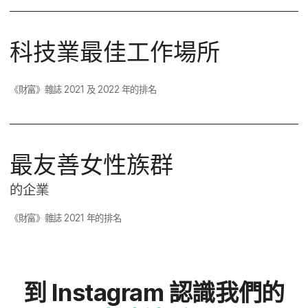
科技業​最佳​工作​場​所
《​財富​》雜誌
2021
及
2022
年​的​排名
最​友​善女性​族群
的​企業
《​財富​》雜誌
2021
年​的​排名
到
Instagram
認識​我們​的