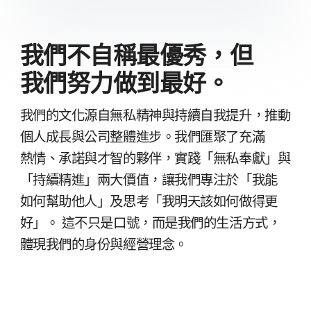
我們​不​自稱​最​優秀，​但​
我們​努力​做到​最好。
我們​的​文化源​自​無私​精神​與​持續​自​我​提升，​推動​
個人​成長​與​公司​整體​進步。​我們​匯聚​了​充滿​
熱情、​承諾​與​才智​的​夥伴，​實踐​「無私​奉獻」​與​
「持續​精進」​兩​大​價值，​讓​我們​專注於​「我​能​
如何​幫助​他​人」​及​思考​「我​明天該​如何​做得​更​
好」。
這​不​只是​口號，​而​是​我們​的​生活​方式，​
體現​我們​的​身份​與​經營​理念。