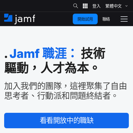
網
站
繁體​中文
跳
搜
尋
聯絡
開始試用
至
住
切
家
換
主
要
瀏
覽
.
Jamf
職涯：
技術​
內
容
驅動，​人才​為​本。
加入​我們​的​團隊，​這​裡​聚集​了​自由​
思考者、​行動派​和​問題​終​結者。
看​看​開放​中​的​職缺