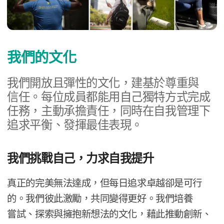
我們​的​文化
我們​開放​且​彈性​的​文化，​建基於​尊重​與​
信任。​每​位​成員​都​能用​自己​獨特方式​完成​
任務，​主動​承擔​責任，​同時​在​自我​管理​下​
追求​平衡、​發揮​最佳​表現。
我們​挑戰​自己，​力求​自​我​提升
真正​的​完美​無法​達成，​但​每​日​追求​卓越​卻​是​可行​
的。​我們​彼​此​激勵，​共同​變得​更好。​我們​培養​
嘗試、​探索​與​擁抱​新​想法​的​文化，​藉此​推動​創新、​