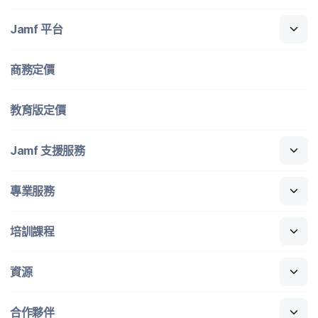
Jamf
平​台
商務定​價
教育版定​價
Jamf
支援​服務
專業​服務
培訓​課程
資源
合作​夥伴