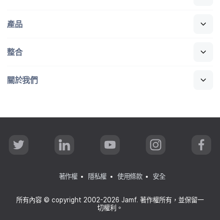
產品
整合
關於​我們
T
L
Y
I
F
w
i
o
n
a
i
n
u
s
c
t
k
T
t
e
t
e
u
a
b
著作權
隱私權
使用條款
安全
e
d
b
g
o
r
I
e
r
o
n
a
k
所有​內容
©
copyright 2002-2026 Jamf
.
著​作權​所有，​並​保留​一​
m
切權利。