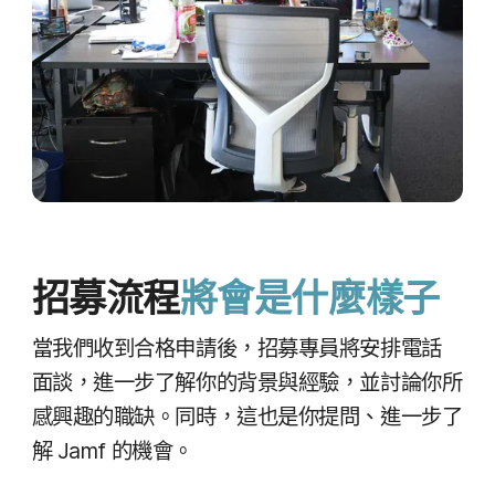
招募​流程
將​會​是​什麼樣子
當​我們​收到​合格​申請​後，​招募​專員​將​安排​電話​
面談，​進一步​了​解你​的​背景​與​經驗，​並​討論​你​所​
感​興趣​的​職缺。​同時，​這​也​是​你​提問、​進一步​了​
解
Jamf
的​機會。