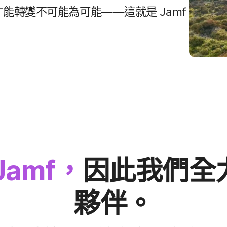
才​能​轉變​不可能​為​可能​——​這​就是
Jamf
Jamf
，
因此​我們​全力
夥伴。