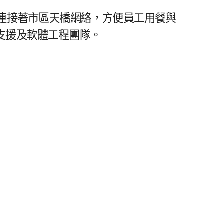
接​著市區​天橋​網絡，​方便​員工​用餐​與​
支援​及​軟體​工程​團隊。