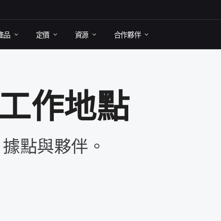
產品
定​價
資源
合作​夥伴
​工作​地點
​據點​與​夥伴。