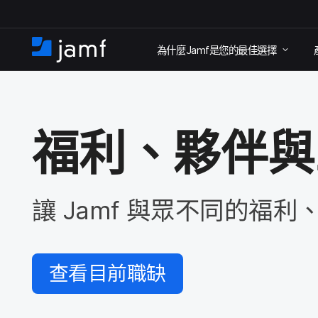
跳
為​什麼
Jamf
是​您​的​最佳​選擇
至
住
家
主
要
內
福利、​夥伴​與
容
讓
Jamf
與​眾不同​的​福利、
查​看​目前​職缺