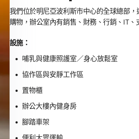
我們​位於​明尼亞波利斯市​中心​的​全球​總部，​連
購物，​辦公室​內​有​銷售、​財務、​行銷、
IT
、​
設施：
哺乳​與​健康​照護室​／​身心​放鬆室
協作區​與​安靜​工作區
置物櫃
辦​公大​樓​內​健身​房
腳踏車​架
便利​大眾​運輸