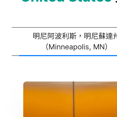
明尼​阿波利斯，​明尼​蘇達​州
（
Minneapolis
,
MN
）