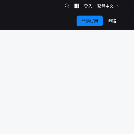
網
站
繁體​中文
搜
尋
聯絡
開始​試用