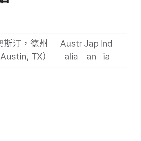
奧斯汀，​德州​
Austr
Jap
Ind
（
Austin
,
TX
）
alia
an
ia