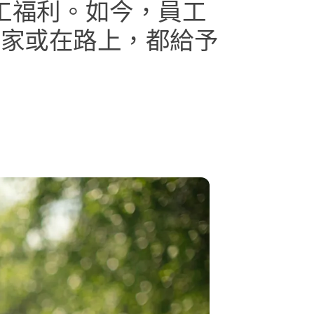
工​福利。​如今，​員工​
​或​在​路上，​都​給​予​