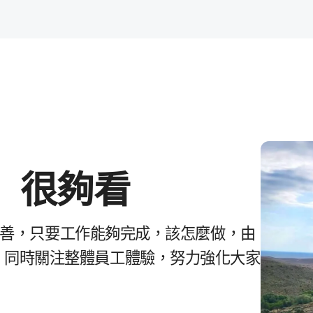
，
很​夠​看
善，​只要​工作​能夠​完成，​該​怎麼​做，​由​
​同時​關​注整​體​員工​體驗，​努力​強化​大家​