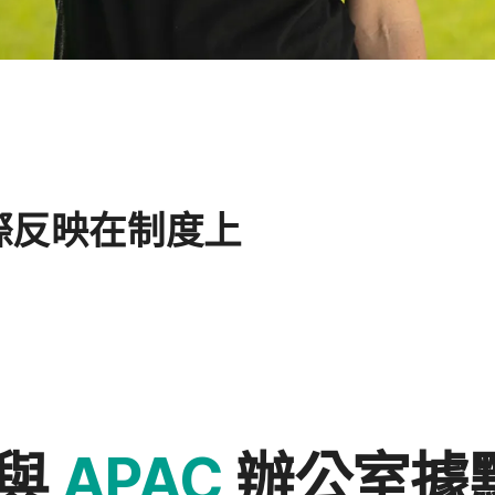
​反映​在​制度​上
與
APAC
辦公室​據​