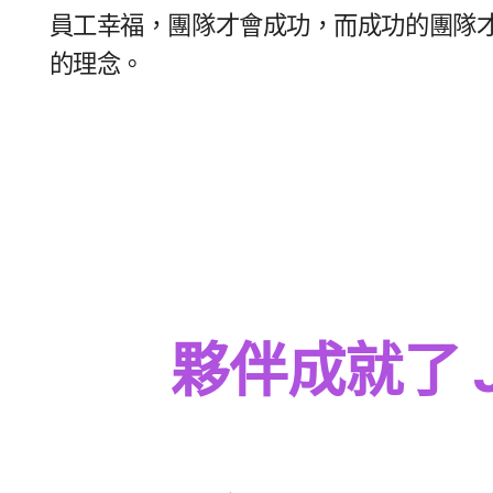
員工​幸福，​團隊​才​會​成功，​而​成功​的​團隊​
的​理念。
夥​伴成​就​了