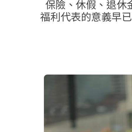
保險、​休假、​退休金​
福利​代表​的​意義早​已​