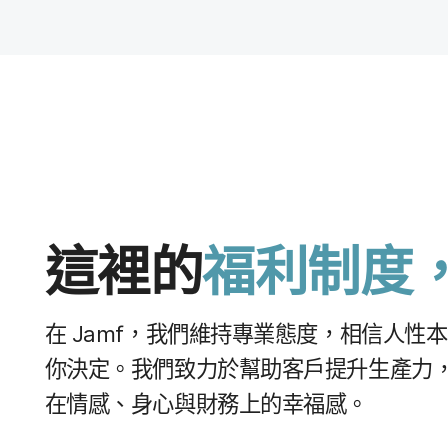
這​裡​的
福利​制度
在
Jamf
，​我們​維持​專業​態度，​相信​人性​本
你​決定。​我們​致力​於​幫助​客戶​提升​生​產力，
在​情感、​身心​與​財務​上​的​幸福感。