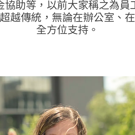
協助​等，​以​前​大​家​稱之​為​員
超越​傳統，​無論​在​辦公室、​在​家
全​方​位​支持。