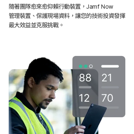
隨​著團隊​愈​來​愈​仰​賴​行動​裝置，
Jamf Now
管理​裝置、​保護​現場​資料，​讓您​的​技術​投資​發揮​
最​大​效益​並​克服​挑戰。