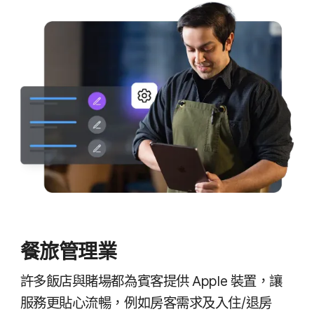
餐​旅​管理業
許多​飯店​與​賭場​都​為​賓客​提供
Apple
裝置，​讓​
服務​更​貼心​流暢，​例如​房客​需求​及​入​住/​退房​