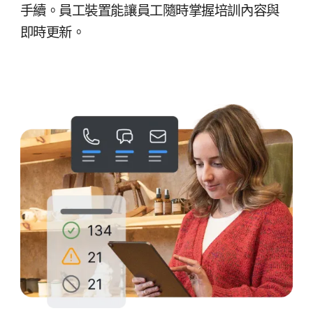
手續。​員工​裝置​能​讓​員工​隨時​掌握培訓​內容​與​
即時​更​新。