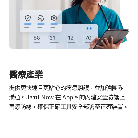
醫療​產業
提供​更​快​速且​更​貼心​的​病患​照護，​並​加強​團隊​
溝通。
Jamf Now
在
Apple
的​內建​安全​防護​上​
再​添​防線，​確保​正確工​具​安全部署​至​正確​裝置。