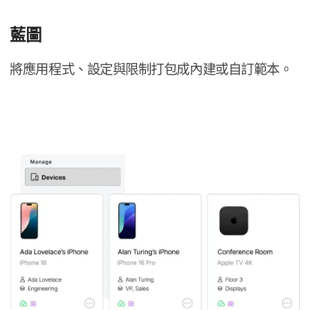
藍圖
將​應用​程式、​設定​與​限制​打包成​內建​或​自訂​範本。