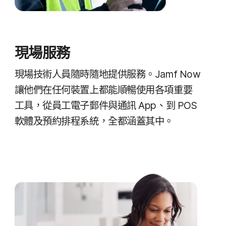
現場​服務
現場​技術​人員​隨時​隨地​提供​服務。
Jamf Now
讓​他們​在​任何​裝置​上​都​能​順暢​使用​各​項​重要​
工具，​從​員工​電子​郵件​與​通訊
App
、​到
POS
軟體​及​預約​排程​系統，​全​都​涵蓋​其中。