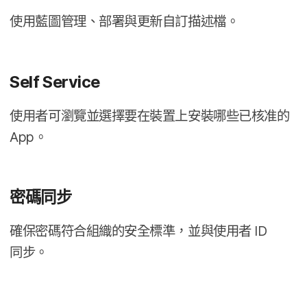
使用​藍圖​管理、​部署​與​更新​自訂​描述檔。
Self Service
使用​者​可​瀏覽​並​選擇要​在​裝置​上​安裝​哪些​已​核准​的
App
。
密​碼同步
確​保​密​碼符合​組織​的​安全​標準，​並​與​使用​者
ID
同步。