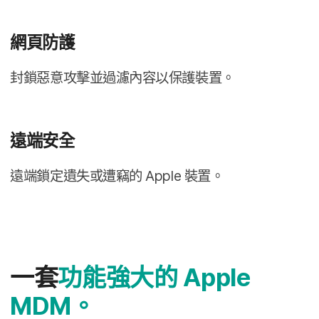
網頁​防護
封鎖​惡意​攻擊​並​過濾​內容​以​保護​裝置。
遠​端​安全
遠端​鎖定​遺失​或​遭竊​的
Apple
裝置。
一​套
功​能​強大​的
Apple
MDM
。