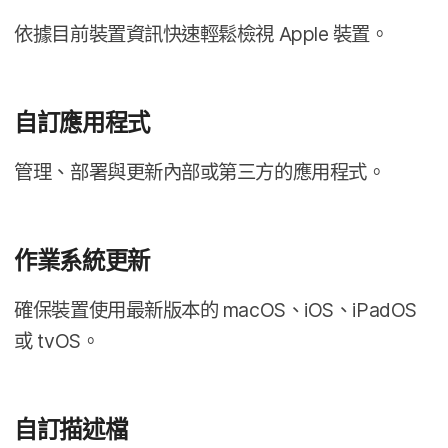
依據​目前​裝置​資訊​快速輕鬆​檢視
Apple
裝置。
自訂​應​用​程式
管理、​部署​與​更​新​內部​或​第三方​的​應用​程式。
作業​系統​更​新
確​保​裝置​使用​最​新​版本​的
macOS
、
iOS
、
iPadOS
或
tvOS
。
自訂​描述​檔