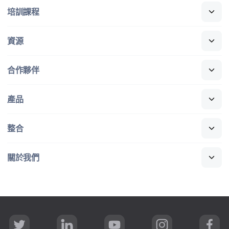
培訓​課程
資源
合作​夥伴
產品
整合
關於​我們
T
L
Y
I
F