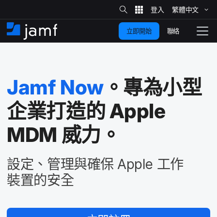
網
站
繁體​中文
跳
搜
尋
聯絡
立即開始
至
住
切
家
換
主
要
瀏
覽
Jamf Now
。​專為​小型​
內
容
企業​打造​的
Apple
MDM
威力。
設定、​管理​與​確保
Apple
工作​
裝置​的​安全