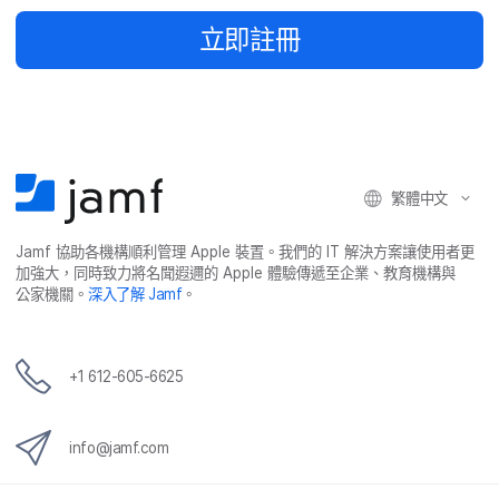
立即​註冊
繁體​中文
Jamf
協助​各​機構​順利​管理
Apple
裝置。​我們​的
IT
解決​方案​讓​使用​者​更​
加強​大，​同時​致力​將​名聞​遐邇​的
Apple
體驗​傳遞​至​企業、​教育​機構​與​
公家​機關。
深入​了​解
Jamf
。
+
1 612-605-6625
info
@
jamf
.
com