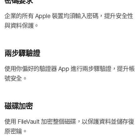
密碼​要求
企業​的​所有
Apple
裝置​均​須​輸入​密碼，​提升​安全性​
與​資料​保護。
兩​步​驟驗​證
使用​你​偏好​的​驗證器
App
進行​兩​步​驟驗證，​提升​帳​
號​安全。
磁碟​加密
使用
FileVault
加密​整​個​磁碟，​以​保護​資料​並​儲​存復​
原​密鑰。