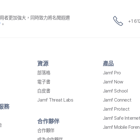
用​者​更​加強​大，​同時​致力​將​名聞​遐邇​
+
1 6
f
。
資源
產品
部​落格
Jamf Pro
電子書
Jamf Now
白皮書
Jamf School
Jamf Threat Labs
Jamf Connect
​服務
Jamf Protect
Jamf Safe Interne
合作​夥伴
台
Jamf Mobile Foren
合作​夥伴
成為​合作​夥伴