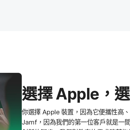
選擇
Apple
，​
你​選擇
Apple
裝置，​因為​它​便攜性​高、
Jamf
，​因為​我們​的​第一​位​客戶​就是​一間​