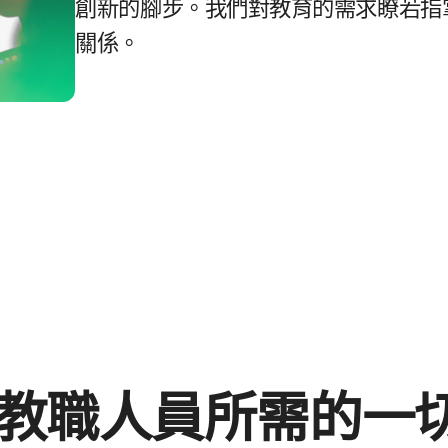
創新​的​腳步。​我們​對​教育​的​需求​瞭若​指掌
關係。
教職​人員​所​需​的​一​