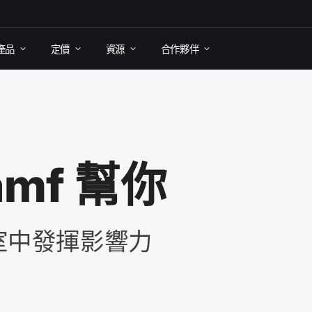
產品
定​價
資源
合作​夥伴
amf
幫​你
室​中​發揮​影響力