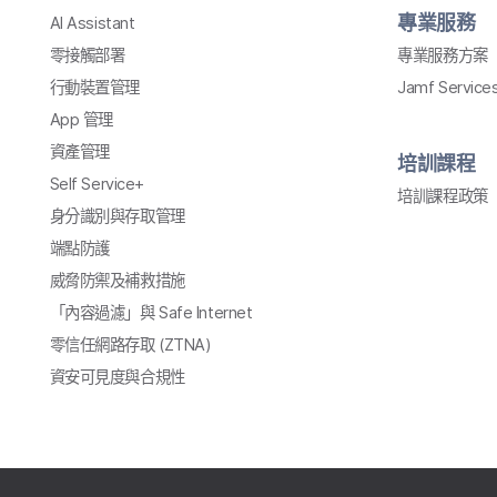
專業​服務
AI Assistant
零接觸部署
專業​服務​方案
行動​裝置​管理
Jamf Service
App
管理
資產​管理
培訓​課程
Self Service
+
培訓​課程​政策
身​分識別​與​存取​管理
端點防護
威脅​防禦​及​補救​措施
「內容​過濾」​與
Safe Internet
零信任​網路​存取
(
ZTNA
)
資安​可​見度​與​合規性