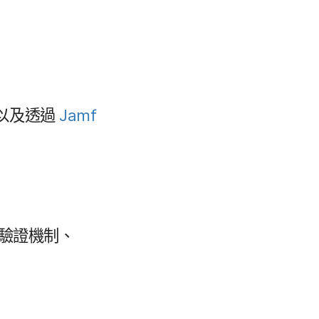
​以及​透過
Jamf
驗​證​機制、​