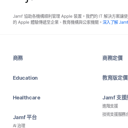
Jamf
協助​各​機構​順利​管理
Apple
裝置。​我們​的
IT
解決​方案​讓​使
的
Apple
體驗​傳遞​至​企業、​教育​機構​與​公家​機關。
深入​了​解
Jam
商務
商務定​價
Education
教育版定​價
Healthcare
Jamf
支援
進階​支援
技術​支援​服務​
Jamf
平​台
AI
治理