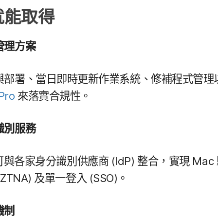
就​能​取得
管理​方案
​部署、​當日​即時​更​新​作業​系統、​修補​程式​管理
Pro
來​落實​合​規性。
識別​服務
​與​各​家​身​分識別​供​應商
(
IdP
)
整合，​實現
Mac
ZTNA
)
及​單一​登入
(
SSO
)。
​機制