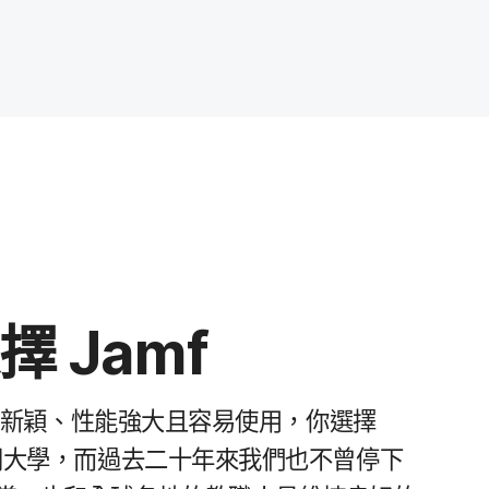
選擇
Jamf
​新穎、​性​能​強大且​容易​使用，​你​選擇
大學，​而​過去​二十​年​來​我們​也​不​曾​停下​