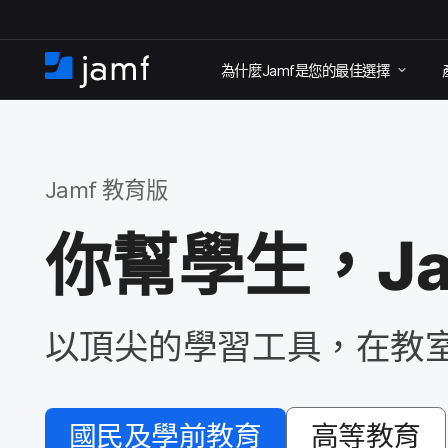
跳
為​什麼
Jamf
是​您​的​最佳​選擇
至
住
家
主
要
內
Jamf
教育版
容
你​幫​學生，
J
以​頂尖​的​學習​工具，​在​教
國民​及​學前​教育
高等​教育