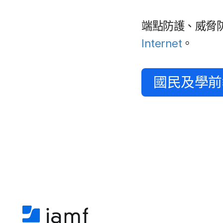
端點​防護、​威脅​
Internet
。
國民​及​學前