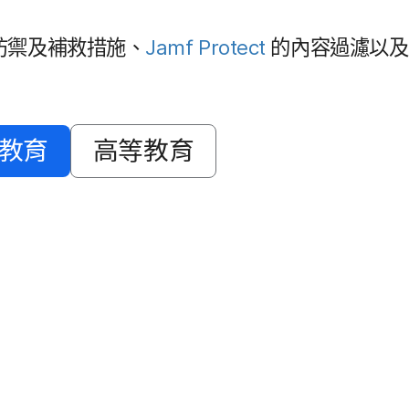
防禦​及​補救​措施、
Jamf Protect
的​內容​過​濾​以及
​教育
高等​教育