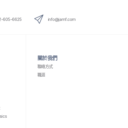
12-605-6625
info
@
jamf
.
com
關於​我們
聯絡​方式
職涯
t
sics