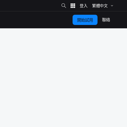
網
站
繁體​中文
搜
尋
聯絡
開始​試用