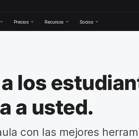
Precios
Recursos
Socios
a los estudian
a a usted.
 aula con las mejores herram