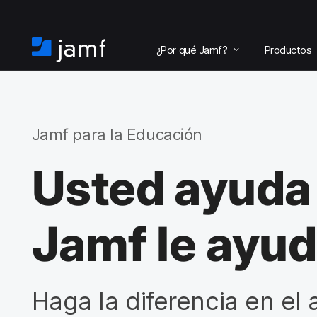
I
r
¿Por qué Jamf?
Productos
a
I
l
n
c
i
o
c
n
i
t
o
Jamf para la Educación
e
n
Usted ayuda 
i
d
o
p
Jamf le ayud
r
i
n
c
i
Haga la diferencia en el
p