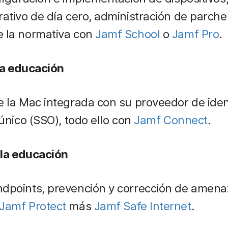
rativo de día cero, administración de parche
e la normativa con
Jamf School
o
Jamf Pro
.
la educación
e la Mac integrada con su proveedor de iden
 único (SSO), todo ello con
Jamf Connect
.
 la educación
dpoints, prevención y corrección de amenaz
Jamf Protect
más
Jamf Safe Internet
.