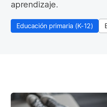
a
aprendizaje.
l
Educación primaria (K-12)