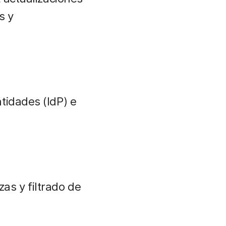
s y
tidades (IdP) e
as y filtrado de