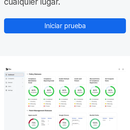
cualquier lugar.
l
Iniciar prueba