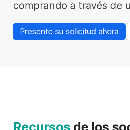
a
comprando a través de un
l
Presente su solicitud ahora
Recursos
de los so