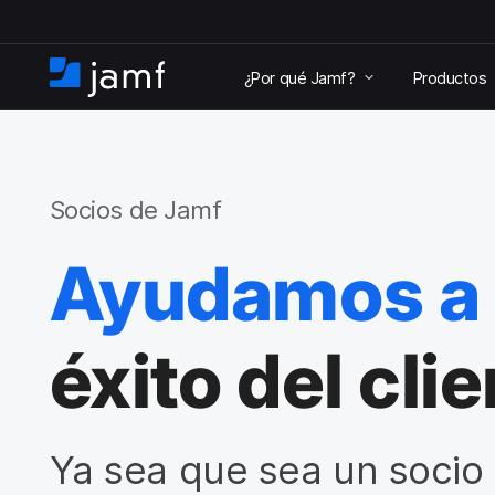
I
r
¿Por qué Jamf?
Productos
a
I
l
n
c
i
o
c
n
i
t
o
Socios de Jamf
e
n
Ayudamos a 
i
d
o
p
éxito del clie
r
i
n
c
i
Ya sea que sea un socio 
p