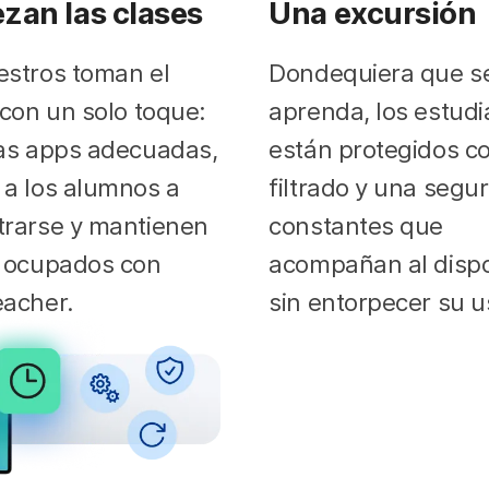
zan las clases
Una excursión
stros toman el
Dondequiera que s
 con un solo toque:
aprenda, los estudi
as apps adecuadas,
están protegidos c
a los alumnos a
filtrado y una segu
trarse y mantienen
constantes que
s ocupados con
acompañan al dispo
eacher.
sin entorpecer su u