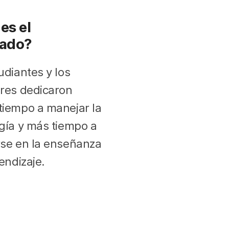
es el
tado?
udiantes y los
res dedicaron
iempo a manejar la
gía y más tiempo a
se en la enseñanza
endizaje.