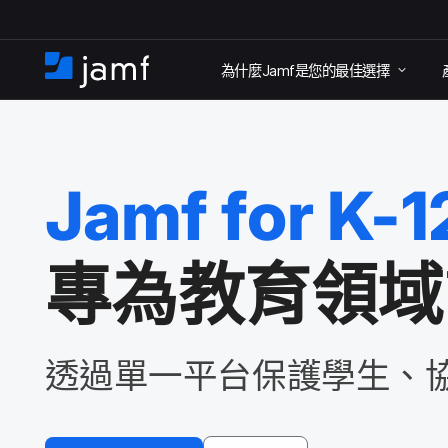
跳
為​什麼
Jamf
是​您​的​最佳​選擇
至
住
家
主
要
內
Jamf for K-1
容
專為​教育​領域
透過​單​一​平​台保護​學生、