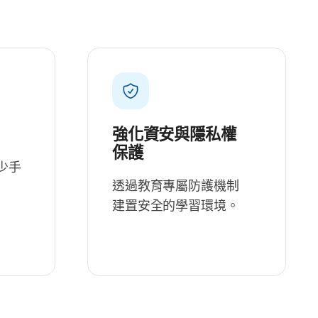
強化​資安​與​隱私權​
保護
​手​
透過​教育​專屬​防護​機制​
建置​安全​的​學習​環境。