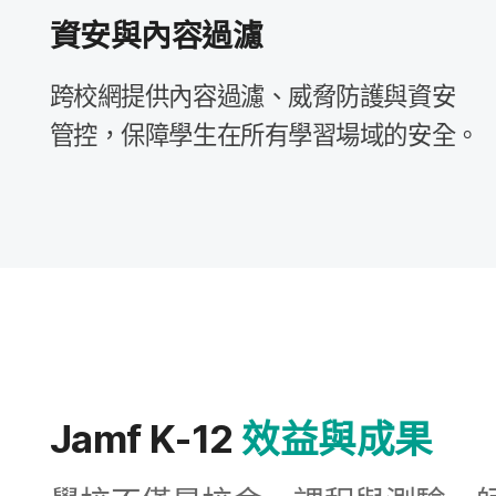
資安​與​內容​過​濾
跨校​網​提供​內容​過濾、​威脅​防護​與​資安​
管控，​保障​學生​在​所有​學習​場域​的​安全。
Jamf K-12
效益​與​成果