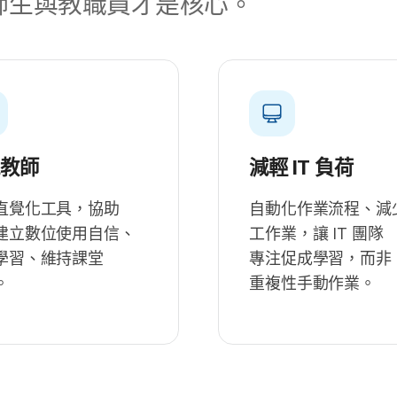
師生​與​教職員​才​是​核心。
能​教師
減輕
IT
負荷
直覺化​工具，​協助​
自動化​作業​流程、​減少
建立​數​位​使用​自信、​
工作業，​讓
IT
團隊​
學習、​維持​課堂​
專注促成​學習，​而​非​
。
重複性​手動​作業。