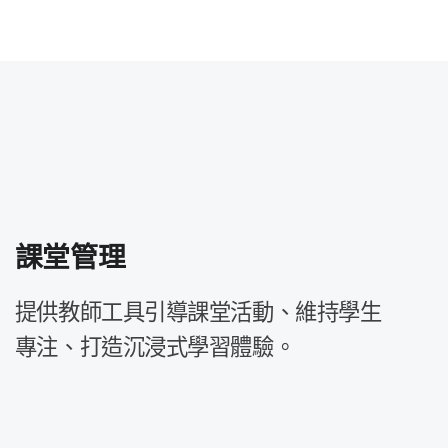
課堂​管理
提供​教師​工具​引導​課堂​活動、​維持​學生​
專注、​打造沉​浸式​學習​體驗。