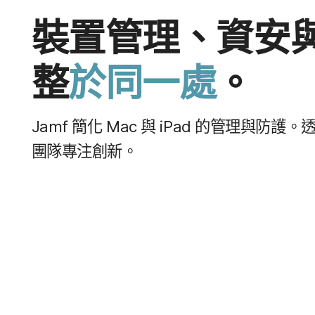
裝置​管理、​資安​與​
整
於​同一​處
。
Jamf
簡化
Mac
與
iPad
的​管理​與​防護。​
團隊​專注​創新。