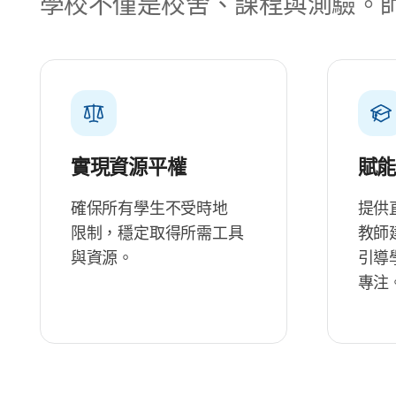
學校​不僅​是​校舍、​課程​與​測驗。​
實現​資源​平權
賦​
確保​所有​學生​不​受​時​地​
提供​
限制，​穩定​取得​所​需​工具​
教師​
與​資源。
引導​
專注