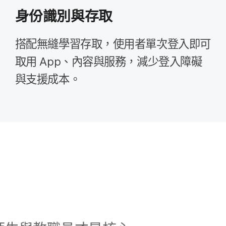
身份​識別​與​存取
搭配​無縫學習​存取，​使用​者​單次​登入​即可​
取用
App
、​內容​與​服務，​減少​登入​障礙​
與​支援​成本。