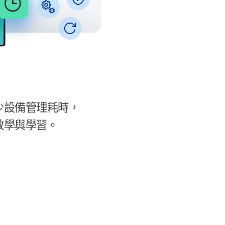
​設備​管理​耗​時，​
教學​與​學習。