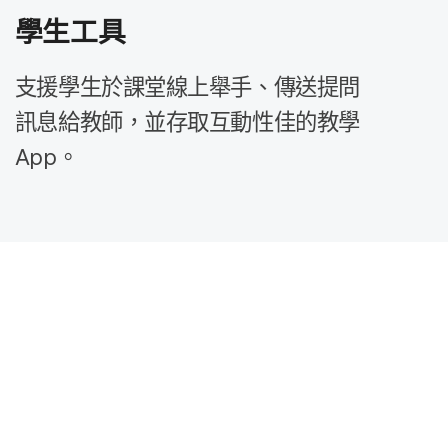
學生​工具
支援​學生​於​課堂線​上​舉手、​傳送​提問​
訊息給​教師，​並​存取​互動性佳​的​教學
App
。