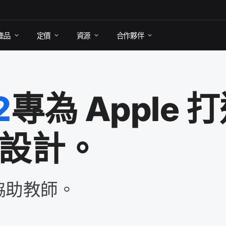
產品
定​價
資源
合作​夥伴
2
專為
Apple
打
​設計。
​協助​教師。