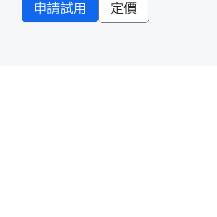
申請​試用
定​價