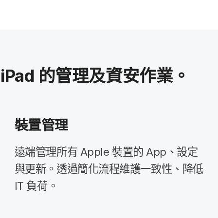
iPad
的​管理​及​資安​作業。
裝置​管理
遠端​管理​所有
Apple
裝置​的
App
、​設定​
與​更新。​透過​簡化​流程​維護​一致性、​降低
IT
負荷。