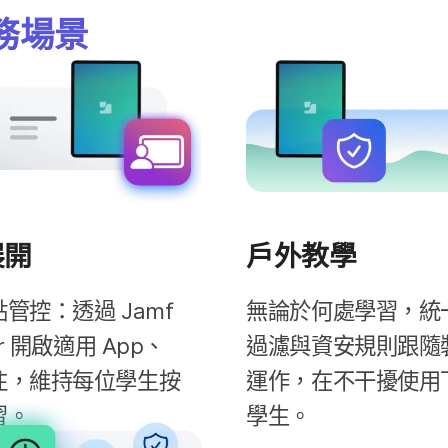
務場​景
展開
戶​外教學
管控：​透過
Jamf
無論​於​何處​學習，​統一
r
開啟​適用
App
、​
過濾​與​資安規​則​跟​隨​
，​維持​每​位​學生​按​
運作，​在​不干擾​使用​下
習。
學生。