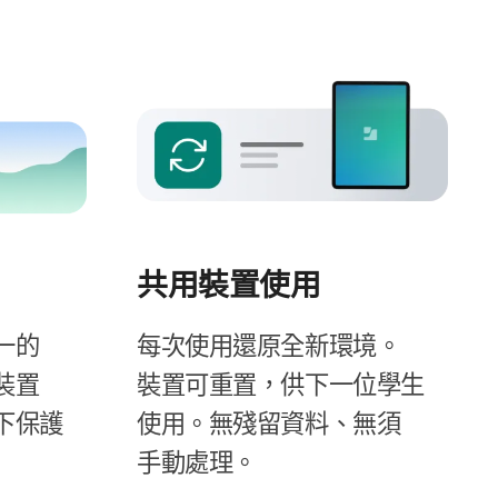
共用​裝置​使用
​的​
每​次​使用​還​原​全​新​環境。​
裝置​
裝置​可​重置，​供下​一​位​學生​
​保護​
使用。​無殘​留​資料、​無須​
手動​處理。