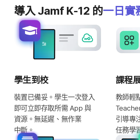
導入
Jamf K-12
的
一日​實
學生​到​校
課程​
裝置​已​備妥。​學生​一​次​登入​
教師輕點
即​可​立即​存取​所​需
App
與​
Teache
資源。​無​延遲、​無作業​
引導​專注
中斷。
任務​學