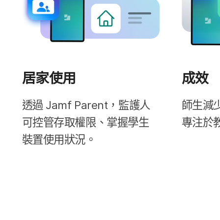
居家​使用
成效
透過
Jamf Parent
，​監護​人​
師生​減少
可​控管​存取​權限、​掌握​學生​
專注於​
裝置​使用​狀況。