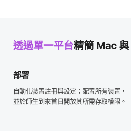
透過​單​一​平​台
精簡
Mac
與
部​署
自動化​裝置​註冊​與​設定​；​配置​所有​裝置，​
並​於​師生​到​來​首日​開放​其​所​需存取​權限。