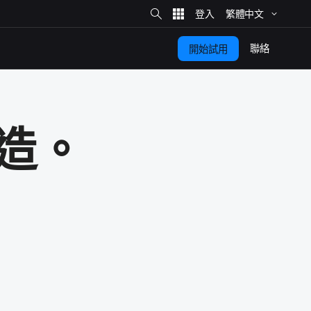
網
站
繁體​中文
搜
尋
聯絡
開始​試用
造。​