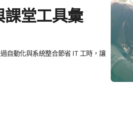
課堂​工​具​彙​
透過​自動化​與​系統​整合節​省
IT
工​時，​讓​