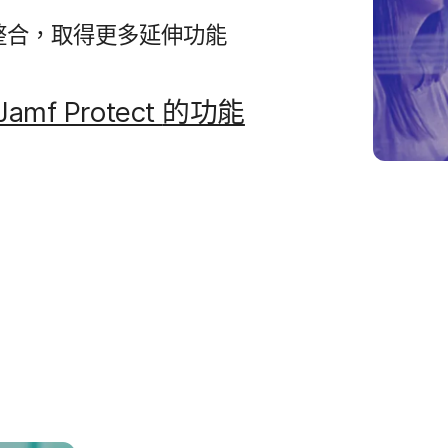
整合，​取得​更多​延伸功​能
Jamf Protect
的​功能