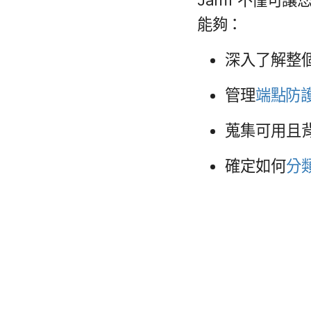
能夠：
深入​了​解整​
管理
端點防
蒐集​可​用且​
確定​如何
分類