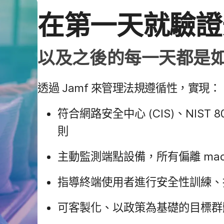
在​第一​天​就​驗​
以及​之後​的​每​一​天​都​是
透過
Jamf
來​管理​法規遵​循性，​實現：
符合​網路​安全​中心
(
CIS
)、
NIST 8
則
主動​監測端點​設備，​所有​偏離
ma
指導​終端​使用​者​進行​安全性​訓練、
可​客​製化、​以​政策​為​基礎​的​目標