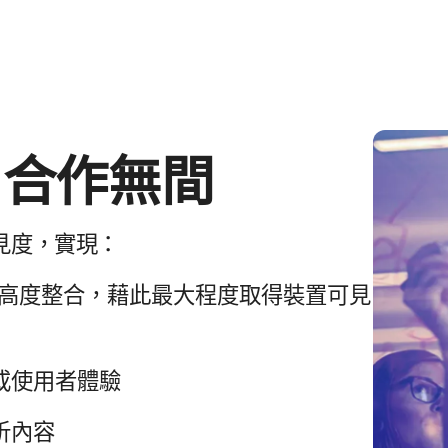
​合作​無間
​見​度，​實現：
高度​整合，​藉此​最​大程​度​取得​裝置​可見​
或​使用​者​體驗
析​內容