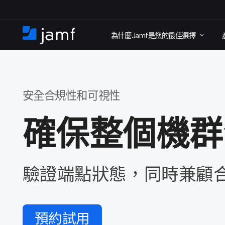
跳
為​什麼
Jamf
是​您​的​最佳​選擇
至
住
家
主
要
內
安全​合規性​和​可視性
容
確​保​整​個​機
驗​證端點​狀態，​同時​兼顧
預約​試用