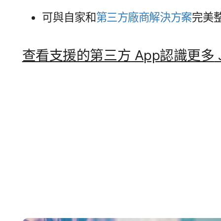
可​與​自家​和
第三​方​廠商​解決​方案
完美​
查​看​支援​的​第三​方
App
認識​更多