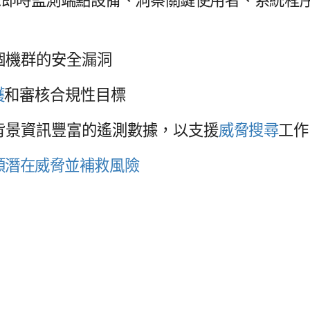
個​機群​的​安全​漏洞
護
和​審核合​規性​目標
背景​資訊​豐富​的​遙測​數據，​以​支援
威​脅搜尋
工作
​潛​在​威脅​並​補救​風險