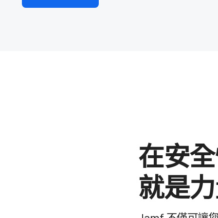
在​安全
就是​
Jamf
不僅​可​讓​