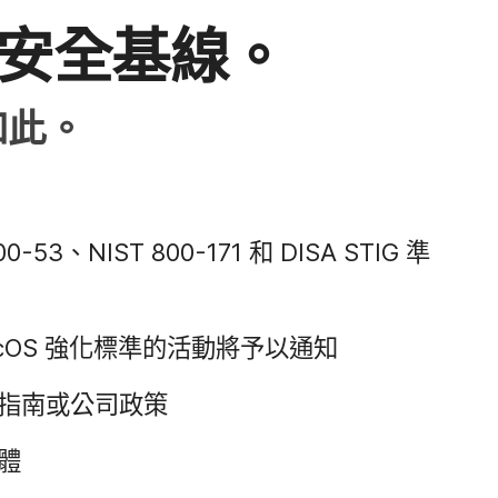
證​安全​基線。
​如此。
00-53
、
NIST 800-171
和
DISA STIG
準​
cOS
強化​標準​的​活動​將​予以​通知
​指南​或​公司​政策
群體