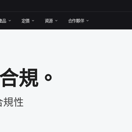
產品
定​價
資源
合作​夥伴
群​合規。
​合規性