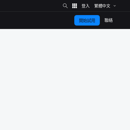
網
站
繁體​中文
搜
尋
聯絡
開始​試用