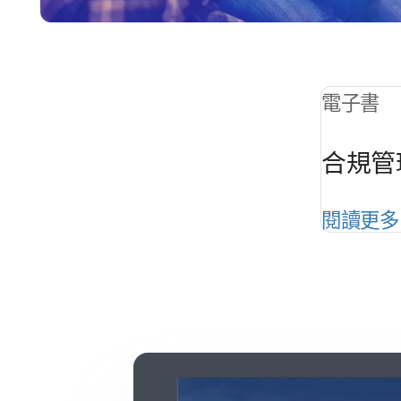
電子書
合規​管
閱讀​更多