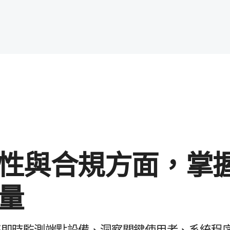
性​與​合規​方面，​掌握
力量
您即時​監測端點​設備、​洞察​關​鍵​使用者、​系統​程序​