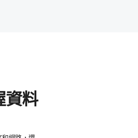
​資料​
和​網路，​還​