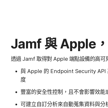
Jamf
與
Apple
，
透過
Jamf
取得​對
Apple
端點​設備​的​高可
與
Apple
的
Endpoint Security API
度
豐富​的​安全性​控制，​且​不會​影響​效​能​
可​建立​自訂​分析來​自​動​蒐集​資料​與​分