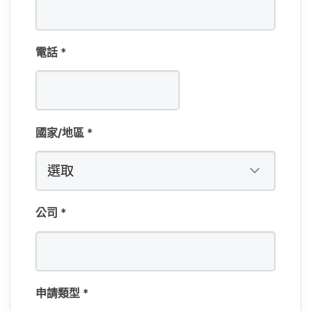
電話
*
國家​/​地區
*
公司
*
必
填​
申請​類型
*
欄