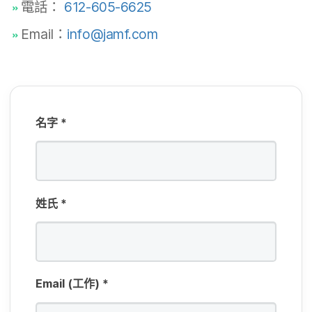
電話：
612-605-6625
填​
Email
：
info
@
jamf
.
com
欄
位
名​字
*
姓​氏
*
Email
(工作)
*