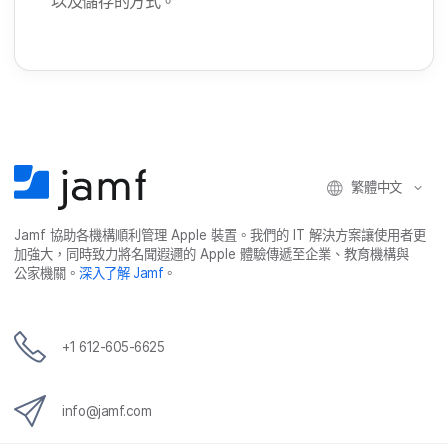
以及​儲存​的​方式。
繁體​中文
Jamf
協助​各​機構​順利​管理
Apple
裝置。​我們​的
IT
解決​方案​讓​使用​者​更​
加強​大，​同時​致力​將​名聞​遐邇​的
Apple
體驗​傳遞​至​企業、​教育​機構​與​
公家​機關。
深入​了​解
Jamf
。
+
1 612-605-6625
info
@
jamf
.
com