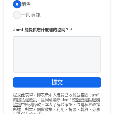
位
銷售
必
填​
一般​資訊
欄
位
Jamf
能​提供​您什麼樣​的​協助？
*
提交
提交​此​表單，​即​表示​本​人​確認​已​收到​並​審閱
Jamf
的
隱私權​政策
，​且​同意​遵守
Jamf
軟體​授權​與​服務​
協議
中​所​列​條款。​本人​了​解​並​確認，​依隱私權​政策​
所述，​對​本​人​個​資收集、​利用、​揭露、​轉移、​分享​