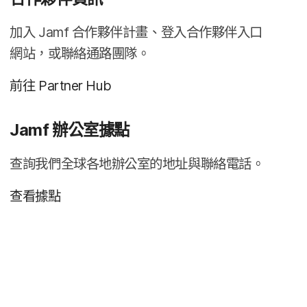
加入
Jamf
合作​夥伴​計畫、​登入​合作夥伴​入口​
網站，​或​聯絡​通路​團隊。
前往
Partner Hub
Jamf
辦公室​據​點
查詢​我們​全球​各​地辦公室​的​地址​與​聯絡​電話。
查​看據​點
必
填​
欄
位
必