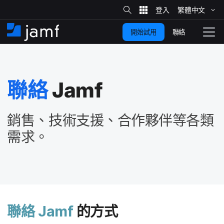
網
站
繁體​中文
跳
搜
尋
聯絡
開始試用
至
住
切
家
換
主
要
瀏
覽
聯絡
Jamf
內
容
銷售、​技術​支援、​合作​夥伴​等​各​類​
需求。
聯絡
Jamf
的​方式