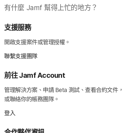
有​什麼
Jamf
幫得​上忙​的​地方？
支援​服務
開啟​支援​案件​或​管理​授權。
聯繫​支援團隊
前往
Jamf Account
管理​解決​方案、​申請
Beta
測試、​查​看​合約​文件，​
或​聯絡你​的​帳務​團隊。
登入
合作​夥伴​資訊