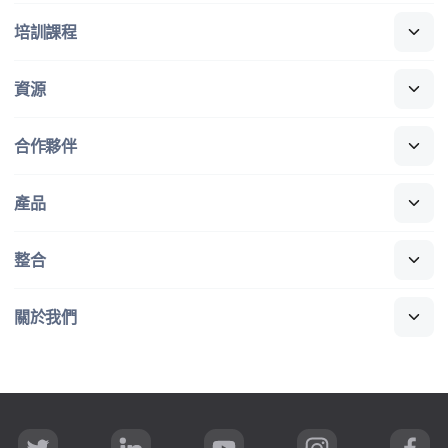
培訓​課程
資源
合作​夥伴
產品
整合
關於​我們
T
L
Y
I
F