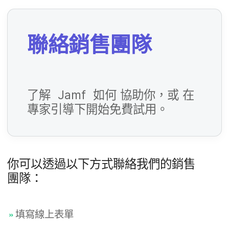
填​
欄
位
聯絡​銷售團隊
必
填​
欄
了​解
Jamf
如何
協助​你，​或
在​
位
必
專家​引導​下​開始​免費​試用。
填​
欄
位
你​可以​透過​以下​方式​聯絡​我們​的​銷售​
必
團隊：
填​
欄
填​寫線​上​表單
位
必