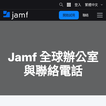
網
站
繁體​中文
跳
搜
尋
聯絡
開始試用
至
住
切
家
換
主
要
瀏
覽
內
容
Jamf
全球​辦公室​
與​聯絡​電話