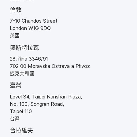
倫敦
7-10 Chandos Street
London
W1G 9DQ
英國
奧斯特拉瓦
28
.
ří
jna 3346
/
91
702 00
Moravsk
á
Ostrava a P
ří
voz
捷克​共和國
臺灣
Level 34
,
Taipei Nanshan Plaza
,
No
.
100
,
Songren Road
,
Taipei
110
台灣
台拉維夫