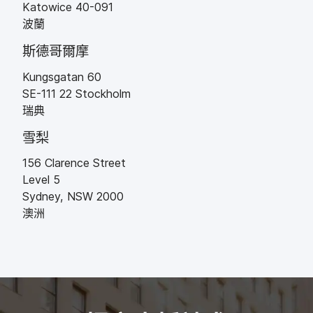
Katowice
40-091
波蘭
斯德哥爾摩
Kungsgatan 60
SE-111
22
Stockholm
瑞典
雪梨
156 Clarence Street
Level 5
Sydney
,
NSW
2000
澳洲