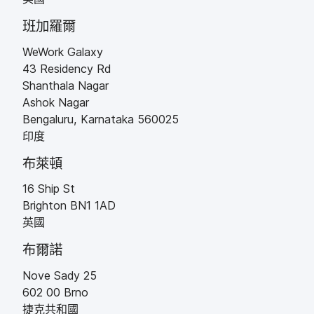
班加羅爾
WeWork Galaxy
43 Residency Rd
Shanthala Nagar
Ashok Nagar
Bengaluru
,
Karnataka
560025
印度
布萊頓
16 Ship St
Brighton
BN1 1AD
英國
布爾諾
Nove Sady 25
602 00
Brno
捷克​共和國