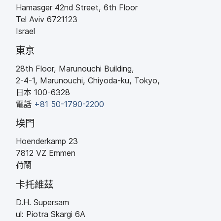
Hamasger 42nd Street
,
6th Floor
Tel Aviv
6721123
Israel
東京
28th Floor
,
Marunouchi Building
,
2-4-1
,
Marunouchi
,
Chiyoda-ku
,
Tokyo
,
日本
100-6328
電話
+
81 50-1790-2200
埃門
Hoenderkamp 23
7812
VZ
Emmen
荷蘭
卡托維茲
D
.
H
.
Supersam
ul
:
Piotra Skargi 6A