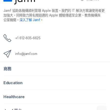
Jamf
協助​各​機構​順利​管理
Apple
裝置。​我們​的
IT
解決​方案​讓​使用​者​更​
加強​大，​同時​致力​將​名聞​遐邇​的
Apple
體驗​傳遞​至​企業、​教育​機構​與​
公家​機關。
深入​了​解
Jamf
。
+
1 612-605-6625
info
@
jamf
.
com
商務
Education
Healthcare