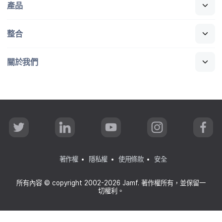
產品
整合
關於​我們
T
L
Y
I
F
w
i
o
n
a
i
n
u
s
c
t
k
T
t
e
t
e
u
a
b
著作權
隱私權
使用條款
安全
e
d
b
g
o
r
I
e
r
o
n
a
k
所有​內容
©
copyright 2002-2026 Jamf
.
著​作權​所有，​並​保留​一​
m
切權利。