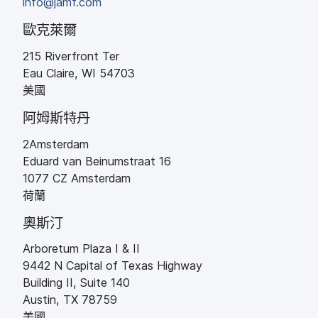
info
@
jamf
.
com
歐克萊爾
215 Riverfront Ter
Eau Claire
,
WI
54703
美國
阿姆斯特丹
2Amsterdam
Eduard van Beinumstraat 16
1077
CZ
Amsterdam
荷蘭
奧斯汀
Arboretum Plaza I
&
II
9442 N Capital of Texas Highway
Building II
,
Suite 140
Austin
,
TX
78759
美國