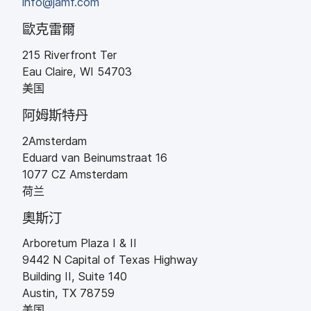
info
@
jamf
.
com
歐克雷爾
215 Riverfront Ter
Eau Claire
,
WI
54703
美国
阿姆斯特丹
2Amsterdam
Eduard van Beinumstraat 16
1077
CZ
Amsterdam
荷兰
奧斯汀
Arboretum Plaza I
&
II
9442 N Capital of Texas Highway
Building II
,
Suite 140
Austin
,
TX
78759
美国