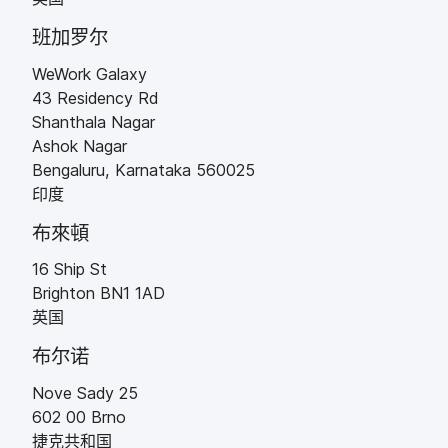
班​加罗尔
WeWork Galaxy
43 Residency Rd
Shanthala Nagar
Ashok Nagar
Bengaluru
,
Karnataka
560025
印度
布來頓
16 Ship St
Brighton
BN1 1AD
英国
布尔诺
Nove Sady 25
602 00
Brno
捷克​共和国