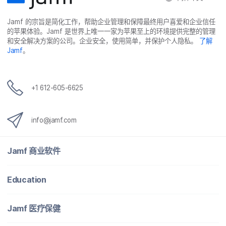
Jamf
的​宗旨​是​简化​工作，​帮助​企业​管理​和​保障​最​终​用​户​喜爱​和​企业​信任​
的​苹果​体验。
Jamf
是​世界​上​唯​一​一​家​为​苹果​至​上​的​环境​提供​完整​的​管理​
和​安全​解决​方案​的​公司。​企业​安全，​使用​简单，​并​保护​个​人​隐私。
了解
Jamf
。
+
1 612-605-6625
info
@
jamf
.
com
Jamf
商业​软件
Education
Jamf
医​疗​保健