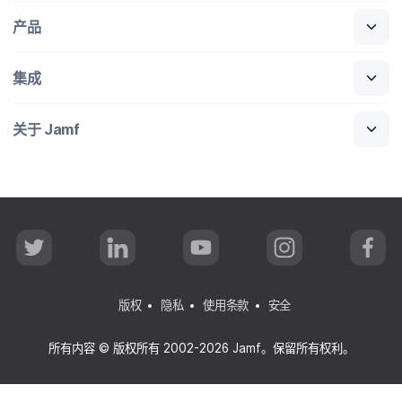
产品
集成
关于
Jamf
T
L
Y
I
F
w
i
o
n
a
i
n
u
s
c
t
k
T
t
e
t
e
u
a
b
版权
隐私
使用条款
安全
e
d
b
g
o
r
I
e
r
o
n
a
k
所有​内容
©
版权​所有
2002-2026 Jamf
。​保留​所有​权利。
m