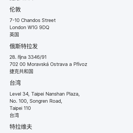
伦敦
7-10 Chandos Street
London
W1G 9DQ
英国
俄斯特拉​发
28
.
ří
jna 3346
/
91
702 00
Moravsk
á
Ostrava a P
ří
voz
捷克​共和国
台湾
Level 34
,
Taipei Nanshan Plaza
,
No
.
100
,
Songren Road
,
Taipei
110
台湾
特拉维夫