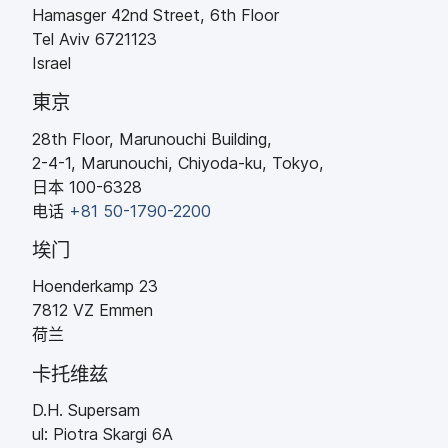
Hamasger 42nd Street
,
6th Floor
Tel Aviv
6721123
Israel
東京
28th Floor
,
Marunouchi Building
,
2-4-1
,
Marunouchi
,
Chiyoda-ku
,
Tokyo
,
日本
100-6328
电话
+
81 50-1790-2200
埃门
Hoenderkamp 23
7812
VZ
Emmen
荷兰
卡托维兹
D
.
H
.
Supersam
ul
:
Piotra Skargi 6A