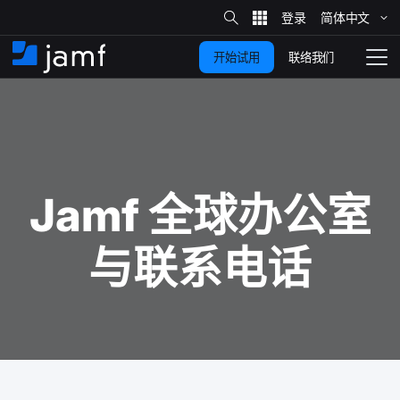
站
简体​中文
跳
内
搜
联络我们
开始试用
至
首
拨
索
动
主
页
导
要
览
内
容
Jamf
全球​办​公室​
与​联系​电话