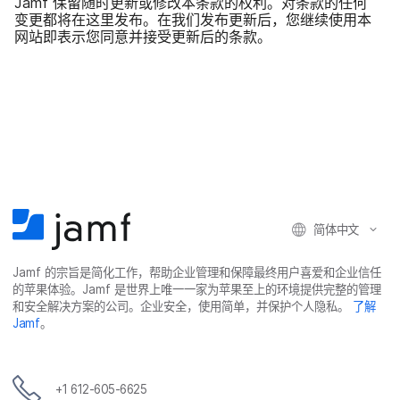
Jamf
保留​随时​更新​或​修改本​条款​的​权利。​对​条款​的​任何​
变更​都​将​在​这里​发布。​在​我们​发布​更新​后，​您​继续​使用本​
网站​即​表示​您​同意​并​接受​更新​后​的​条款。
简体​中文
Jamf
的​宗旨​是​简化​工作，​帮助​企业​管理​和​保障​最​终​用​户​喜爱​和​企业​信任​
的​苹果​体验。
Jamf
是​世界​上​唯​一​一​家​为​苹果​至​上​的​环境​提供​完整​的​管理​
和​安全​解决​方案​的​公司。​企业​安全，​使用​简单，​并​保护​个​人​隐私。
了解
Jamf
。
+
1 612-605-6625