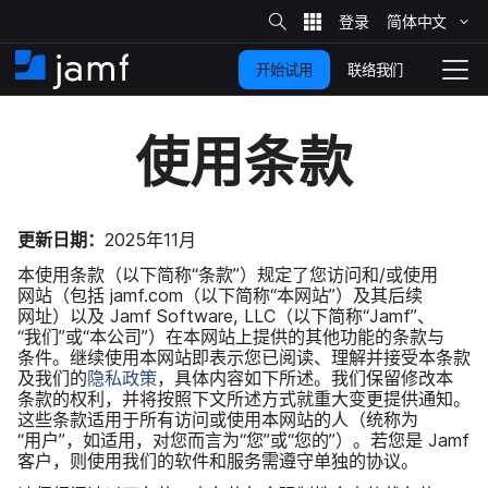
站
简体​中文
跳
内
搜
联络我们
开始试用
至
首
拨
索
动
主
页
导
使用​条款
要
览
内
容
更新​日期：
2025
年
11
月
本​使用​条款​（以下简称​“条款”）​规定​了​您​访问​和​/或​使用​
网站​（包括
jamf
.
com
（以下简称​“本​网站”）​及​其​后续​
网址）​以及
Jamf Software
,
LLC
（以下简称​“
Jamf
”、​
“我们”​或​“本​公司”）​在​本​网站​上​提供​的​其他​功能​的​条款​与​
条件。​继续​使用本​网站​即​表示​您​已​阅读、​理解​并​接受​本​条款​
及​我们​的
隐私​政策
，​具体​内容​如下​所述。​我们​保留​修改本​
条款​的​权利，​并​将​按照​下文​所​述​方式​就​重大​变​更​提供​通知。​
这些​条款​适用于​所有​访问​或​使用​本​网站​的​人​（统称为​
“用户”，​如​适用，​对​您​而​言为​“您”​或​“您​的”）。​若您​是
Jamf
客户，​则​使用​我们​的​软件​和​服务​需遵守​单独​的​协议。