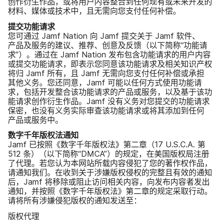
创作​衍生​作品，​或​将​用户​内容​整合​到​任何​现有​或​未来​开发​的​
材料、​媒体​或​技术​中，​且​无​需向​您​支付​任何​补偿。
提交​功​能​请​求
您​可​通过
Jamf Nation
向
Jamf
提交​关于
Jamf
软件、​
产品​及​服务​的​建议、​推荐、​创意​及​反馈​（以下简称​“功能​请​
求”）。​通过​在
Jamf Nation
发布​包含​功​能​请求​的​用户​内容​
或​提交​功​能​请​求，​即​表示​您​同意​该​功​能​请​求​及​相关​知识​产权​
将​归
Jamf
所有，​且
Jamf
无​需向​您​支付​任何​补偿​或​承担​
其他​义务。​您​还​同意，
Jamf
可能​以​任何​方式​使用​功能​请​
求，​包括​开发​整​合​该​功​能​请求​的​产品​或​服务，​以及​基于​该​功​
能​请​求​创作​衍生​作品。
Jamf
没有​义务​对​您​提交​的​功能​请​求​
保密，​也​没有​义务​实际​审查​该​功​能​请​求​或​将​其添​加到​任何​
产品​或​服务​中。
数字千年​版权法通知
Jamf
已​按照​《数字千年​版权法》​第二​章​（
17 U
.
S
.
C
.
A
.
第
512
条）​（以下简称​“
DMCA
”）​的​规定，​在​美国​版权局​注册​
了​代理。​若​您​认为​本​网站​所​载​内容​侵犯​了​您​的​著作权​作品，​
请​通知​我们。​在​收到​关于​涉嫌​版权​侵权​的​完整且​有效​的​通知​
后，
Jamf
将​移除​或​阻止​访问​相关​内容，​向​发布​内容者​发出​
通知，​并​按照​《数字千年​版权法》​第二​章​的​规定​采取​行动。​
请​将​所有​涉嫌​侵犯​版权​的​通知​发送​至：
版权​代理