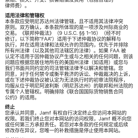
律师费）。
适用​法律​和​管辖权
本​条款​应​受明尼苏​达州​法律​管辖，​且​不​适用​其​法律​冲突​
原则。​双方​确认，​本​条款​所​体现​的​是​一​项​涉及​州际​商业​的​
交易。​《联邦​仲​裁法》​（
9 U
.
S
.
C
.
§§
1
–
16
）​（经不​时​
修订，​以下​简称​“
FAA
”）​适用​于​下述​仲裁​协议​的​解释​与​
执行，​并​在​适用​法律​和​法规允许​的​范围​内，​优先​于​并排除​
所有州​法律​（以及​其他​司法​辖区​的​法律）。​如果
FAA
被​
认定​不​适用于​因仲裁​协议​产生​或​与​之​相关​的​任何​问题，​则​该​
问题​应根据​您​居住地​所​在​的​美国​州​法律​（如适用）​或​您​与​
我们​书面​共同​约定​的​司法​管辖​法律​予​以​解决​和​管辖。​您​
同意，​对于​任何​禁令​或衡平​救济​的​诉讼、​仲裁​裁决​的​上诉，​
或​在下述​仲裁​协议​被​认定​为​无法​执行时​的​初审​法院​程序，​
均服​从​位于​明尼阿波利斯​（明尼苏​达州）​的​联邦​和​州​法院​的​
专属​个​人​管​辖权。​明确​排​除​《联合国​国际​货物​销售​合同​
公约》​的​适用。
终止
您​承认​并​同意，
Jamf
有​权​自行​决定​终止​您​访问​本​网站​的​
权限。​若​我们​终止​您​对​本​网站​的​访问​权限，
Jamf
概​不​向​您​
或​任何​第三​方​承担​责任。​若​您​对​本​条款​的​任何​规定​或​后续​
修改存​在​异议，​您​唯一​的​补救​措施​是​停止​使用​本​网站。