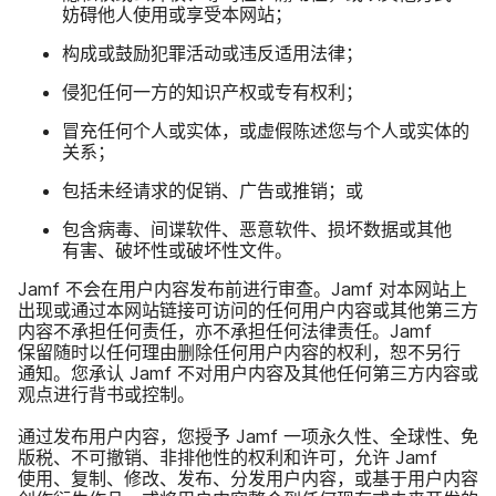
妨碍​他​人​使用​或​享受本​网站；
构成​或​鼓励​犯罪​活动​或​违反​适用​法律；
侵犯​任何​一方​的​知识​产权​或​专有​权利；
冒​充任何​个人​或​实体，​或​虚假​陈述您​与​个人​或​实体​的​
关系；
包括​未​经​请​求​的​促销、​广告​或​推销；​或
包含​病毒、​间谍​软件、​恶意​软件、​损坏​数据​或​其他​
有害、​破坏性​或​破坏性​文件。
Jamf
不​会​在​用户​内容​发布​前​进行​审查。
Jamf
对​本​网站​上​
出现​或​通过​本​网站​链接​可​访问​的​任何​用户​内容​或​其他​第三​方​
内容​不​承担​任何​责任，​亦​不​承担​任何​法律​责任。
Jamf
保留随时​以​任何​理由​删除​任何​用户​内容​的​权利，​恕不​另​行​
通知。​您​承认
Jamf
不​对​用户​内容​及​其他​任何​第三​方​内容​或​
观点​进行​背书​或​控制。
通过​发布​用户​内容，​您​授予
Jamf
一​项​永久性、​全球性、​免​
版税、​不​可​撤销、​非排​他性​的​权利​和​许可，​允许
Jamf
使用、​复制、​修改、​发布、​分发​用​户​内容，​或​基于​用户​内容​