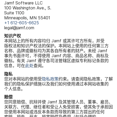
Jamf Software LLC
100 Washington Ave
.,
S
.
Suite 1100
Minneapolis
,
MN 55401
+
1 612-605-6625
legal
@
jamf
.
com
知识​产权
本​网站​上​的​所有​内容​均​归
Jamf
或​其许​可方​所有，​并​受​
版权法​和​知识​产权法​的​保护。​本​网站​上​使用​的​任何​第三​方​
名称、​品牌​或​徽标均​为​其各​自​所有者​的​财产。​未​经
Jamf
事先​书面​许可，​不​得​使用
Jamf
内容、​商品​名称、​商标​及​
徽标。​有关
Jamf
遵守​各​司法管​辖区​虚拟​专利​标记​条款​的​
信息，​可​在
此​处
查阅。
隐私
您​对​本​网站​的​使用​受
隐私​政策
约束。​请​查阅​隐私​政策，​了解​
我们​的​隐私​保护​措施​以及​我们​如何​使用​通过​本​网站​收集​的​
个人​信息。
赔偿
您​同意​赔偿、​抗辩​并​使
Jamf
及​其​管理​人员、​董事、​雇员、​
关联方、​代理、​继任者​和​受​让​人免​受​损害，​使其免​于​承担​因​
您​使用​本​网站​或​违反本​条款​而​导致​的​第三​方​提出​的​任何​
索赔、​损失、​开支、​损害​赔偿​及费用​（包括​合理​的​