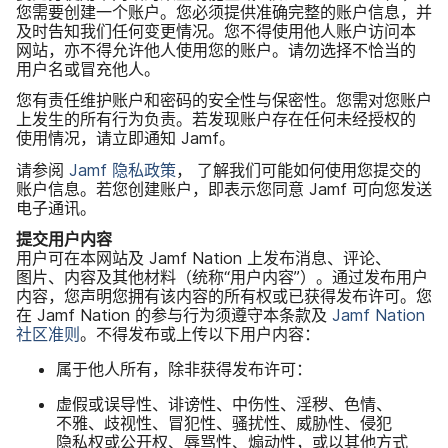
您​需要​创建​一​个​账户。​您​必须​提供​准确​完整​的​账户​信息，​并​
及​时告知​我们​任何​变​更​情况。​您​不​得​使用​他​人​账户​访问​本​
网站，​亦​不​得​允许​他​人​使用​您​的​账户。​请​勿选择​不​恰当​的​
用户​名​或​冒充​他​人。
您​有​责任​维护​账户​和​密码​的​安全性​与​保密性。​您​需​对​您​账户​
上​发生​的​所有​行为​负责。​若发现​账户​存​在​任何​未​经​授权​的​
使用​情况，​请立即​通知
Jamf
。
请​参阅
Jamf
隐私​政策
，
了解​我们​可能​如何​使用​您​提交​的​
账户​信息。​若​您​创建​账户，​即​表示​您​同意
Jamf
可​向​您​发送​
电子​通讯。
提交​用​户​内容
用户​可​在​本​网站​及
Jamf Nation
上​发布​消息、​评论、​
图片、​内容​及​其他​材料​（统称​“用户​内容”）。​通过​发布​用户​
内容，​您​声明​您​拥有​该​内容​的​所有​权​或​已​获得​发布许可。​您​
在
Jamf Nation
的​参与​行​为​须​遵​守本​条款​及
Jamf Nation
社区​准​则
。​不得​发布​或​上传以​下用​户​内容：
属于​他​人​所有，​除​非​获得​发布许​可：
虚假​或​误导性、​诽谤性、​中伤性、​淫秽、​色情、​
不雅、​歧视性、​冒犯性、​骚扰性、​威胁性、​侵犯​
隐私权​或​公开权、​辱骂性、​煽动性，​或​以​其他​方式​