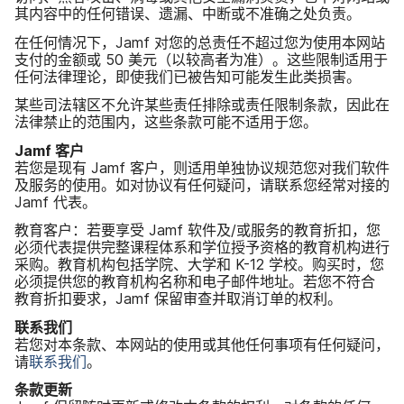
其内容​中​的​任何​错误、​遗漏、​中断​或​不​准确​之​处​负责。
在​任何​情况​下，
Jamf
对​您​的​总责任​不​超过​您​为​使用​本​网站​
支付​的​金额​或
50
美元​（以​较​高者​为准）。​这些​限制​适用​于​
任何​法律​理论，​即使​我们​已​被​告知​可能​发生​此​类​损害。
某些​司法​辖区​不​允许​某些​责任​排除​或​责任​限制​条款，​因此​在​
法律​禁止​的​范围​内，​这些​条款​可能​不​适用​于​您。
Jamf
客户
若​您​是​现​有
Jamf
客户，​则​适用​单独​协议​规范​您​对​我们​软件​
及​服务​的​使用。​如对​协议​有​任何​疑问，​请​联系​您​经常​对接​的
Jamf
代表。
教育​客户：​若要​享受
Jamf
软件​及​/​或​服务​的​教育​折扣，​您​
必须​代表​提供​完整​课程体系​和​学位​授予​资格​的​教育​机构​进行​
采购。​教育​机构​包括​学院、​大学​和
K-12
学校。​购买​时，​您​
必须​提供​您​的​教育​机构​名称​和​电子​邮件​地址。​若​您​不​符合​
教育​折扣​要求，
Jamf
保留​审查​并​取消​订单​的​权利。
联系​我们
若​您​对​本​条款、​本​网站​的​使用​或​其他​任何​事​项​有​任何​疑问，​
请
联系​我们
。
条款​更新