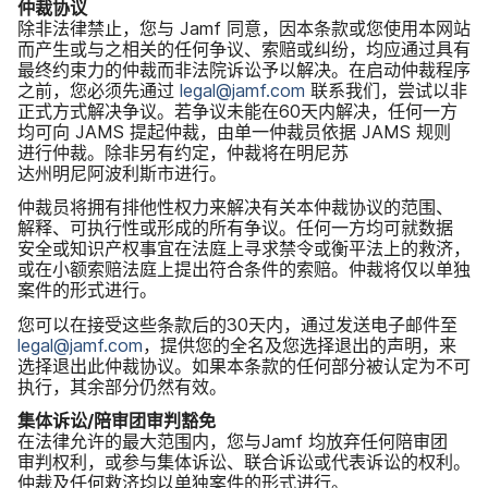
仲裁​协议
除​非​法律​禁止，​您​与
Jamf
同意，​因本​条款​或​您​使用​本​网站​
而​产生​或​与​之​相关​的​任何​争议、​索赔​或​纠纷，​均应​通过​具有​
最​终约​束力​的​仲裁​而​非法院​诉讼予​以​解决。​在​启动​仲裁​程序​
之前，​您​必须​先​通过
legal
@
jamf
.
com
联系​我们，​尝试​以​非​
正式​方式​解决​争议。​若争议​未​能​在
60
天​内​解决，​任何​一​方​
均​可​向
JAMS
提起​仲裁，​由​单​一​仲​裁员​依据
JAMS
规则​
进行​仲裁。​除非另​有​约定，​仲裁​将​在​明尼苏​
达州明尼阿波利斯市​进行。
仲​裁员​将​拥有​排​他​性权力​来​解决​有关​本​仲裁​协议​的​范围、​
解释、​可​执行性​或​形成​的​所有​争议。​任何​一​方​均​可​就​数​据​
安全​或​知识产权​事宜​在​法庭​上​寻求​禁令​或衡平法​上​的​救济，​
或​在​小额​索赔​法庭​上​提出​符合​条件​的​索赔。​仲裁​将​仅​以​单独​
案件​的​形式​进行。
您​可以​在​接受​这些​条款​后​的
30
天内，​通过​发送​电子​邮件​至
legal
@
jamf
.
com
，​提供​您​的​全名​及​您​选择​退出​的​声明，​来​
选择​退​出此​仲裁​协议。​如果​本​条款​的​任何​部分​被​认定​为​不​可​
执行，​其余​部分​仍然​有效。
集体​诉讼​/陪​审团​审判​豁免
在​法律​允许​的​最大​范围内，​您​与
Jamf
均放​弃​任何​陪审团​
审判​权利，​或​参与​集体​诉讼、​联合​诉讼​或​代表​诉讼​的​权利。​
仲裁​及​任何​救济​均​以​单独​案件​的​形式​进行。