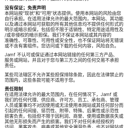
没有​保证；​免责声明
本​网站​按​“现状”​和​“可用”​状态​提供。​使用​本​网站​的​风险​由​您​
自行​承担。​在​适用​法律​允许​的​最大​范围内，​本​网站、​其功​能​
以及​通过​本​网站​可​获取​的​所有​其他​信息​均​不​提供​任何​形式​的​
明示​或​暗示​担保，​包括​但​不限于​适销性、​特定​用途​适用性​及​
/​或​非侵权​的​暗示​担保。​我们​不​保证本​网站​或​其​内容​的​
准确性、​可靠性、​可用性​或​安全性，​也​不​保证​网站​将​无错误​
或​不含​有害​组件。​您​访问​或​下载​的​任何​内容，​风险​自负。
Jamf
不​认可​或​保证​通过​本​网站​链接​的​任何​第三​方​产品、​
服务​或​网站，​并且​对于​您​与​第三​方​之间​的​任何​交易​不​承担​
责任。
某些​司法​辖区​不​允许​某些​担保排除​条款，​因此​在​法律​禁止​的​
范围​内，​这些​条款​可能​不​适用​于​您。
责任​限制
在​适用​法律​允许​的​最大​范围内，​在​任何​情况​下，
Jamf
或​
我们​的​任何​代理、​供​应商、​许​可方、​员工、​承​包商、​管理​
人员​或​董事均​不​对​因​使用​或​无法​使用​本​网站​或​其任何​部分​而​
引起​的​任何​间接、​惩罚性、​附带、​特殊、​后果性​或​示范性​
损害​负责，​包括​但​不限于​因利润、​商誉、​使用​或​数据​丧失​或​
其他​无形​损失​而​产生​的​损害。​我们​不​对​任何​未​经​授权​的​
访问、​黑客​攻击、​病毒​或​其他​安全​漏洞​负责，​也​不​对​网站​或​