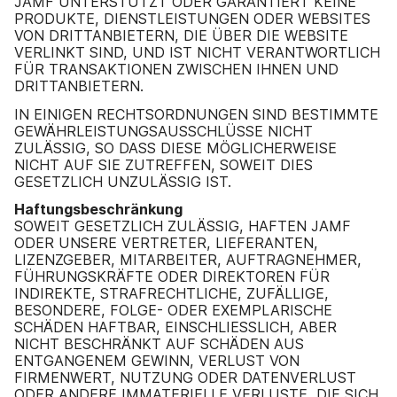
JAMF UNTERSTÜTZT ODER GARANTIERT KEINE
PRODUKTE, DIENSTLEISTUNGEN ODER WEBSITES
VON DRITTANBIETERN, DIE ÜBER DIE WEBSITE
VERLINKT SIND, UND IST NICHT VERANTWORTLICH
FÜR TRANSAKTIONEN ZWISCHEN IHNEN UND
DRITTANBIETERN.
IN EINIGEN RECHTSORDNUNGEN SIND BESTIMMTE
GEWÄHRLEISTUNGSAUSSCHLÜSSE NICHT
ZULÄSSIG, SO DASS DIESE MÖGLICHERWEISE
NICHT AUF SIE ZUTREFFEN, SOWEIT DIES
GESETZLICH UNZULÄSSIG IST.
Haftungsbeschränkung
SOWEIT GESETZLICH ZULÄSSIG, HAFTEN JAMF
ODER UNSERE VERTRETER, LIEFERANTEN,
LIZENZGEBER, MITARBEITER, AUFTRAGNEHMER,
FÜHRUNGSKRÄFTE ODER DIREKTOREN FÜR
INDIREKTE, STRAFRECHTLICHE, ZUFÄLLIGE,
BESONDERE, FOLGE- ODER EXEMPLARISCHE
SCHÄDEN HAFTBAR, EINSCHLIESSLICH, ABER
NICHT BESCHRÄNKT AUF SCHÄDEN AUS
ENTGANGENEM GEWINN, VERLUST VON
FIRMENWERT, NUTZUNG ODER DATENVERLUST
ODER ANDERE IMMATERIELLE VERLUSTE, DIE SICH