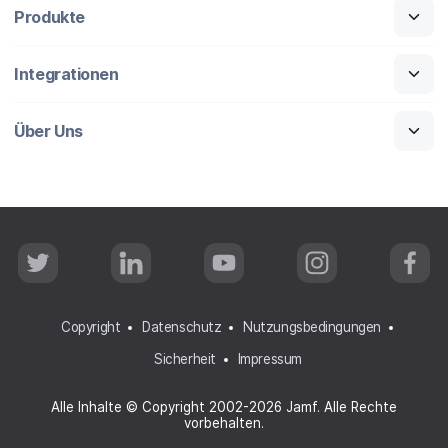
Produkte
Integrationen
Über Uns
T
L
Y
I
F
w
i
o
n
a
i
n
u
s
c
t
k
T
t
e
t
e
u
a
b
Copyright
Datenschutz
Nutzungsbedingungen
e
d
b
g
o
r
I
e
r
o
Sicherheit
Impressum
n
a
k
m
Alle Inhalte © Copyright 2002-2026 Jamf. Alle Rechte
vorbehalten.