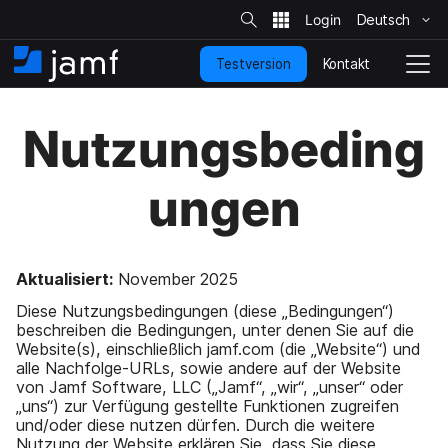
S
i
Deutsch
Ü
t
e
b
-
Kontakt
Testversion
e
S
N
S
u
r
t
a
c
s
a
v
h
Nutzungsbeding
p
e
r
i
r
t
g
i
s
a
ungen
n
e
t
g
i
i
e
t
o
n
e
n
u
u
Aktualisiert:
November 2025
n
m
Diese Nutzungsbedingungen (diese „Bedingungen“)
d
s
beschreiben die Bedingungen, unter denen Sie auf die
z
c
Website(s), einschließlich jamf.com (die „Website“) und
u
h
alle Nachfolge-URLs, sowie andere auf der Website
d
a
von Jamf Software, LLC („Jamf“, „wir“, „unser“ oder
e
l
„uns“) zur Verfügung gestellte Funktionen zugreifen
n
t
und/oder diese nutzen dürfen. Durch die weitere
H
e
Nutzung der Website erklären Sie, dass Sie diese