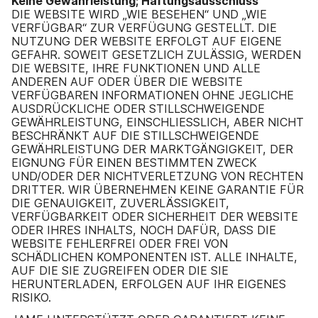
Keine Gewährleistung; Haftungsausschluss
DIE WEBSITE WIRD „WIE BESEHEN“ UND „WIE
VERFÜGBAR“ ZUR VERFÜGUNG GESTELLT. DIE
NUTZUNG DER WEBSITE ERFOLGT AUF EIGENE
GEFAHR. SOWEIT GESETZLICH ZULÄSSIG, WERDEN
DIE WEBSITE, IHRE FUNKTIONEN UND ALLE
ANDEREN AUF ODER ÜBER DIE WEBSITE
VERFÜGBAREN INFORMATIONEN OHNE JEGLICHE
AUSDRÜCKLICHE ODER STILLSCHWEIGENDE
GEWÄHRLEISTUNG, EINSCHLIESSLICH, ABER NICHT
BESCHRÄNKT AUF DIE STILLSCHWEIGENDE
GEWÄHRLEISTUNG DER MARKTGÄNGIGKEIT, DER
EIGNUNG FÜR EINEN BESTIMMTEN ZWECK
UND/ODER DER NICHTVERLETZUNG VON RECHTEN
DRITTER. WIR ÜBERNEHMEN KEINE GARANTIE FÜR
DIE GENAUIGKEIT, ZUVERLÄSSIGKEIT,
VERFÜGBARKEIT ODER SICHERHEIT DER WEBSITE
ODER IHRES INHALTS, NOCH DAFÜR, DASS DIE
WEBSITE FEHLERFREI ODER FREI VON
SCHÄDLICHEN KOMPONENTEN IST. ALLE INHALTE,
AUF DIE SIE ZUGREIFEN ODER DIE SIE
HERUNTERLADEN, ERFOLGEN AUF IHR EIGENES
RISIKO.