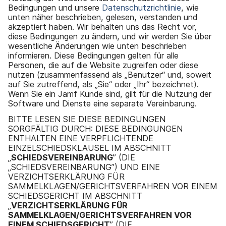
a
n
Bedingungen und unsere
Datenschutzrichtlinie
, wie
u
unten näher beschrieben, gelesen, verstanden und
p
akzeptiert haben. Wir behalten uns das Recht vor,
t
diese Bedingungen zu ändern, und wir werden Sie über
i
wesentliche Änderungen wie unten beschrieben
n
informieren. Diese Bedingungen gelten für alle
h
Personen, die auf die Website zugreifen oder diese
a
nutzen (zusammenfassend als „Benutzer“ und, soweit
l
auf Sie zutreffend, als „Sie“ oder „Ihr“ bezeichnet).
t
Wenn Sie ein Jamf Kunde sind, gilt für die Nutzung der
e
Software und Dienste eine separate Vereinbarung.
n
BITTE LESEN SIE DIESE BEDINGUNGEN
SORGFÄLTIG DURCH: DIESE BEDINGUNGEN
ENTHALTEN EINE VERPFLICHTENDE
EINZELSCHIEDSKLAUSEL IM ABSCHNITT
„
SCHIEDSVEREINBARUNG
” (DIE
„SCHIEDSVEREINBARUNG”) UND EINE
VERZICHTSERKLÄRUNG FÜR
SAMMELKLAGEN/GERICHTSVERFAHREN VOR EINEM
SCHIEDSGERICHT IM ABSCHNITT
„
VERZICHTSERKLÄRUNG FÜR
SAMMELKLAGEN/GERICHTSVERFAHREN VOR
EINEM SCHIEDSGERICHT
” (DIE