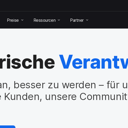
Preise
Ressourcen
Partner
rische
Verant
an, besser zu werden – für 
re Kunden, unsere Communi