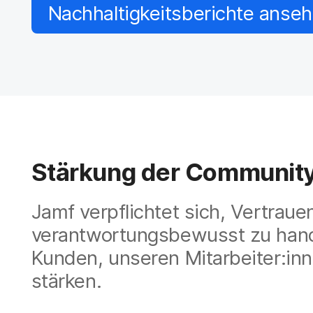
H
Nachhaltigkeitsberichte anse
a
u
p
t
i
n
h
a
l
t
e
Stärkung der Communit
n
Jamf verpflichtet sich, Vertrau
verantwortungsbewusst zu hand
Kunden, unseren Mitarbeiter:i
stärken.