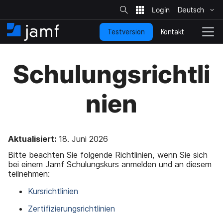
S
i
Deutsch
Ü
t
e
b
-
Kontakt
Testversion
e
S
N
S
u
r
t
a
c
s
a
v
h
Schulungsrichtli
p
e
r
i
r
t
g
i
s
a
nien
n
e
t
g
i
i
e
t
o
n
e
n
u
u
Aktualisiert:
18. Juni 2026
n
m
Bitte beachten Sie folgende Richtlinien, wenn Sie sich
d
s
bei einem Jamf Schulungskurs anmelden und an diesem
z
c
teilnehmen:
u
h
d
a
Kursrichtlinien
e
l
n
t
Zertifizierungsrichtlinien
H
e