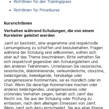
a
Richtlinien für den Trainingspass
n
u
Richtlinien für Privatkurse
p
t
i
Kursrichtlinien
n
h
Verhalten während Schulungen, die von einem
a
Kursleiter geleitet werden
l
Jamf ist bestrebt, eine angenehme und respektvolle
t
Lernumgebung zu schaffen und beizubehalten. Fragen
e
während der Schulung sind willkommen, sollten sich
n
aber auf das Thema beschränken. Bitte verhalten Sie
sich respektvoll gegenüber den Schulungsleitern und
den anderen Teilnehmern. Unterlassen Sie rassistische,
sexistische, diskriminierende, verleumderische, obszöne,
belästigende, beleidigende, feindselige oder
unangemessene Kommentare, sei es mündlich oder im
Chat. Wenn Sie derartige Kommentare machen oder
anderes belästigendes, unangemessenes oder
störendes Verhalten zeigen, behält sich Jamf das
Recht vor, Sie aus der Schulung oder Prüfung zu
entlassen, nach dem alleinigen Ermessen von Jamf.
Wenn Jamf sich dazu entscheidet, Sie aus einer Klasse