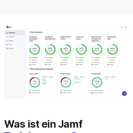
a
n
u
p
t
i
n
h
a
l
t
e
n
Was ist ein Jamf