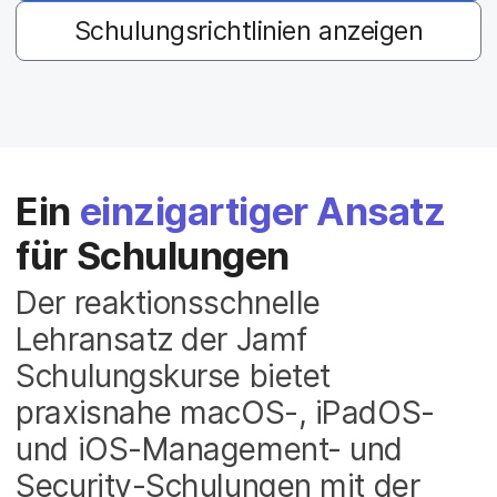
a
n
Schulungsrichtlinien anzeigen
u
p
t
i
n
h
a
l
Ein
einzigartiger Ansatz
t
e
für Schulungen
n
Der reaktionsschnelle
Lehransatz der Jamf
Schulungskurse bietet
praxisnahe macOS-, iPadOS-
und iOS-Management- und
Security-Schulungen mit der