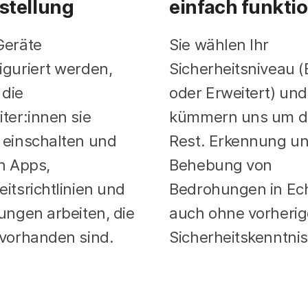
tstellung
einfach funktio
Geräte
Sie wählen Ihr
iguriert werden,
Sicherheitsniveau (
 die
oder Erweitert) und
iter:innen sie
kümmern uns um 
 einschalten und
Rest. Erkennung u
en Apps,
Behebung von
eitsrichtlinien und
Bedrohungen in Ech
lungen arbeiten, die
auch ohne vorherig
 vorhanden sind.
Sicherheitskenntnis