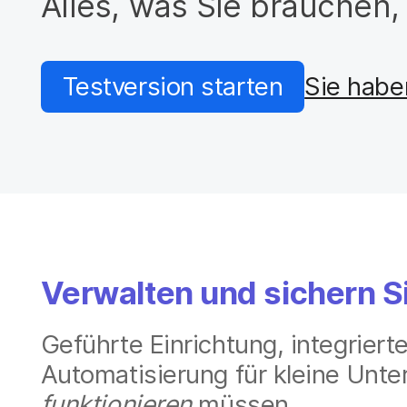
Alles, was Sie brauchen
H
a
u
p
Testversion starten
Sie habe
t
i
n
h
a
l
t
e
n
Verwalten und sichern Si
Geführte Einrichtung, integrierte
Automatisierung für kleine Unte
funktionieren
müssen.