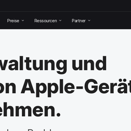
Preise
Ressourcen
Partner
altung und
on Apple-Gerä
ehmen.