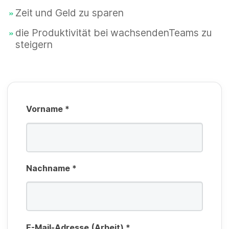
t
d
li
Zeit und Geld zu sparen
f
c
die Produktivität bei wachsendenTeams zu
e
steigern
h
l
t
d
f
e
Vorname
*
l
d
Nachname
*
E-Mail-Adresse (Arbeit)
*