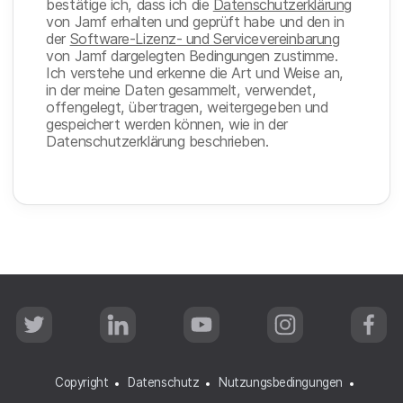
bestätige ich, dass ich die
Datenschutzerklärung
von Jamf erhalten und geprüft habe und den in
der
Software-Lizenz- und Servicevereinbarung
von Jamf dargelegten Bedingungen zustimme.
Ich verstehe und erkenne die Art und Weise an,
in der meine Daten gesammelt, verwendet,
offengelegt, übertragen, weitergegeben und
gespeichert werden können, wie in der
Datenschutzerklärung beschrieben.
T
L
Y
I
F
w
i
o
n
a
i
n
u
s
c
t
k
T
t
e
t
e
u
a
b
Copyright
Datenschutz
Nutzungsbedingungen
e
d
b
g
o