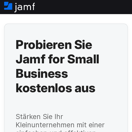
S
t
a
r
t
s
Probieren Sie
e
i
Jamf for Small
t
e
Business
P
kostenlos aus
f
li
c
P
Stärken Sie Ihr
h
Kleinunternehmen mit einer
f
t