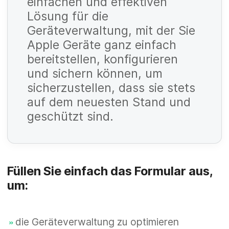
einfachen und effektiven
li
f
Lösung für die
c
e
P
Geräteverwaltung, mit der Sie
h
Apple Geräte ganz einfach
l
f
t
bereitstellen, konfigurieren
d
li
f
und sichern können, um
c
sicherzustellen, dass sie stets
e
P
h
auf dem neuesten Stand und
l
f
t
geschützt sind.
d
li
f
c
e
P
h
l
f
Füllen Sie einfach das Formular aus,
t
d
li
um:
f
c
e
P
h
die Geräteverwaltung zu optimieren
l
f