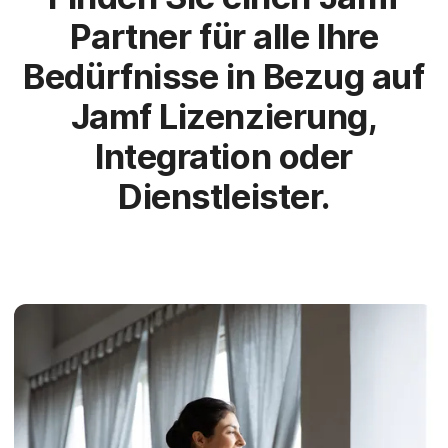
a
n
u
Partner für alle Ihre
p
t
Bedürfnisse in Bezug auf
i
n
Jamf Lizenzierung,
h
a
Integration oder
l
t
Dienstleister.
e
n