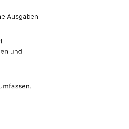
ene Ausgaben
t
rnen und
 umfassen.