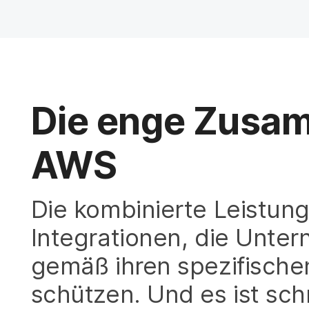
H
a
u
p
t
i
n
h
Die enge Zusam
a
l
t
AWS
e
n
Die kombinierte Leistung
Integrationen, die Unte
gemäß ihren spezifische
schützen. Und es ist sch