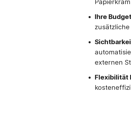
Papierkram
Ihre Budge
zusätzliche 
Sichtbarke
automatisie
externen St
Flexibilitä
kosteneffiz