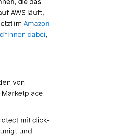
nen, die das
auf AWS läuft,
jetzt im
Amazon
d*innen dabei
,
nden von
r Marketplace
otect mit
click-
eunigt und