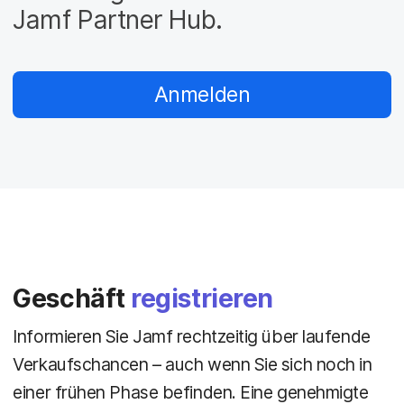
a
n
Jamf Partner Hub.
u
p
t
i
Anmelden
n
h
a
l
t
e
n
Geschäft
registrieren
Informieren Sie Jamf rechtzeitig über laufende
Verkaufschancen – auch wenn Sie sich noch in
einer frühen Phase befinden. Eine genehmigte