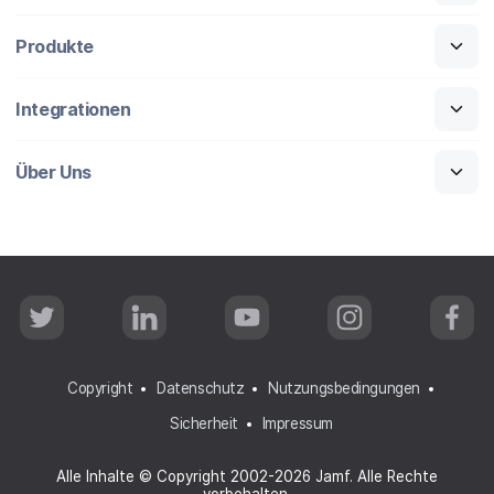
Produkte
Integrationen
Über Uns
T
L
Y
I
F
w
i
o
n
a
i
n
u
s
c
t
k
T
t
e
t
e
u
a
b
Copyright
Datenschutz
Nutzungsbedingungen
e
d
b
g
o
r
I
e
r
o
Sicherheit
Impressum
n
a
k
m
Alle Inhalte © Copyright 2002-2026 Jamf. Alle Rechte