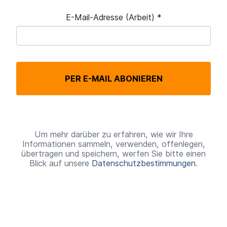
E-Mail-Adresse (Arbeit)
*
P
f
l
PER E-MAIL ABONIEREN
i
c
h
t
Um mehr darüber zu erfahren, wie wir Ihre
Informationen sammeln, verwenden, offenlegen,
f
übertragen und speichern, werfen Sie bitte einen
Blick auf unsere
Datenschutzbestimmungen
.
e
l
d