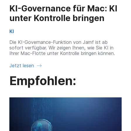
a
n
KI-Governance für Mac: KI
u
p
unter Kontrolle bringen
t
i
n
KI
h
Die KI-Governance-Funktion von Jamf ist ab
a
sofort verfügbar. Wir zeigen Ihnen, wie Sie KI in
l
Ihrer Mac-Flotte unter Kontrolle bringen können.
t
e
Jetzt lesen
n
Empfohlen: