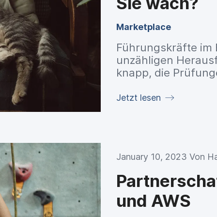
Sie wach?
Marketplace
Führungskräfte im 
unzähligen Heraus
knapp, die Prüfunge
und die Komplexität
die Cybersicherheit
Jetzt lesen
Schlaflosigkeit zu 
Aber das muss nich
anecdotes und ihr 
Pro integriert werd
January 10, 2023 Von
Ha
und die Complianc
während Sie ruhig 
Partnerschaf
und AWS