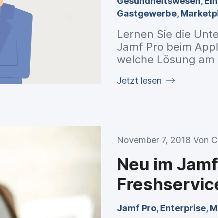
Gesundheitswesen
,
Ei
Gastgewerbe
,
Marketp
Lernen Sie die Un
Jamf Pro beim App
welche Lösung am b
Anforderungen geei
Jetzt lesen
November 7, 2018 Von
C
Neu im Jamf
Freshservic
Jamf Pro
,
Enterprise
,
M