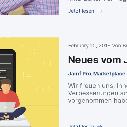
unterhaltsame Weis
Jetzt lesen
Dann lesen Sie jetz
February 15, 2018 Von
B
Neues vom J
Jamf Pro
,
Marketplace
Wir freuen uns, Ihn
Verbesserungen an
vorgenommen haben!
Dokumentationen z
Pro API, eine neue ‚
sowie Aktualisierun
Jetzt lesen