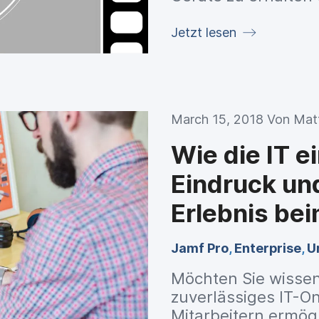
Pro zu initiieren. W
Tricks zusammenget
Jetzt lesen
Classic API zu unte
March 15, 2018 Von
Matt
Wie die IT e
Eindruck und
Erlebnis be
übermittelt
Jamf Pro
,
Enterprise
,
U
Möchten Sie wissen
zuverlässiges IT-On
Mitarbeitern ermögl