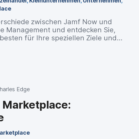
nzelhandel
,
Kleinunternehmen
,
Unternehmen
,
lace
terschiede zwischen Jamf Now und
le Management und entdecken Sie,
esten für Ihre speziellen Ziele und
gnet ist.
harles Edge
 Marketplace:
e
arketplace