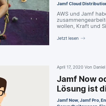
Jamf Cloud Distributio
AWS und Jamf hab
zusammengearbeitet
wollen, Kraft und S
Jetzt lesen
April 17, 2020 Von
Danie
Jamf Now od
Lösung ist d
Jamf Now
,
Jamf Pro
,
En