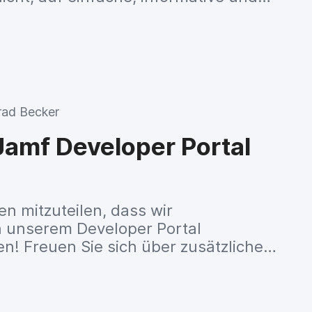
e voll einsatzfähig durchzustarten?
t mehr.
rad Becker
amf Developer Portal
en mitzuteilen, dass wir
 unserem Developer Portal
 Freuen Sie sich über zusätzliche
u Passworthandhabung in der Jamf
Try it out’ Funktion in der API Referenz
gen in der API Referenz für Jamf Pro