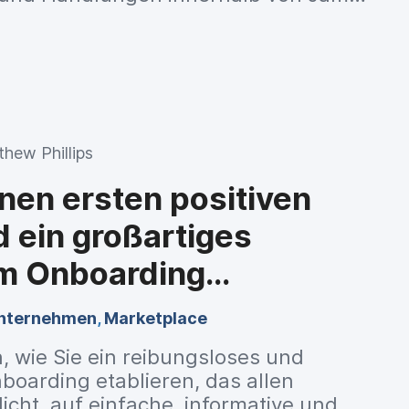
ir haben sieben hilfreiche Tipps und
ragen, um Sie bei der Arbeit mit der
rstützen.
hew Phillips
inen ersten positiven
 ein großartiges
im Onboarding
nternehmen
,
Marketplace
, wie Sie ein reibungsloses und
boarding etablieren, das allen
icht, auf einfache, informative und