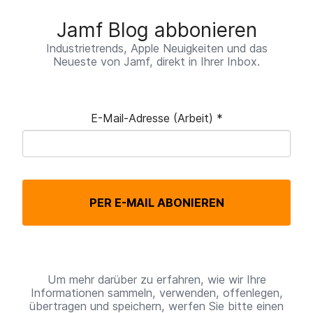
Jamf Blog abbonieren
Industrietrends, Apple Neuigkeiten und das
Neueste von Jamf, direkt in Ihrer Inbox.
E-Mail-Adresse (Arbeit)
*
P
f
l
PER E-MAIL ABONIEREN
i
c
h
t
Um mehr darüber zu erfahren, wie wir Ihre
Informationen sammeln, verwenden, offenlegen,
f
übertragen und speichern, werfen Sie bitte einen