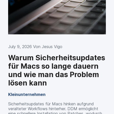
a
n
u
p
t
i
n
h
a
l
July 9, 2026 Von
Jesus Vigo
t
e
Warum Sicherheitsupdates
n
für Macs so lange dauern
und wie man das Problem
lösen kann
Kleinunternehmen
Sicherheitsupdates für Macs hinken aufgrund
veralteter Workflows hinterher. DDM ermöglicht
eine schnellere Installation von Patches, wodurch