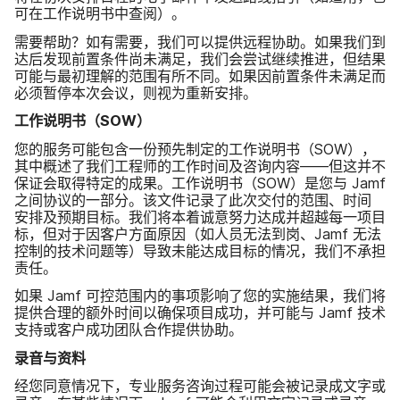
可​在​工作​说​明​书​中​查阅）。
需要​帮助？​如​有​需要，​我们​可以​提供​远程​协助。​如果​我们​到​
达​后​发现​前置​条件​尚​未​满足，​我们​会​尝试​继续​推进，​但​结果​
可能​与​最​初​理解​的​范围​有所​不同。​如果​因​前置​条件​未​满足而​
必须​暂​停本​次​会议，​则视​为​重新​安排。
工作​说​明​书​（
SOW
）
您​的​服务​可能​包含​一​份​预先​制定​的​工作​说​明​书​（
SOW
），​
其中​概述​了​我们​工程师​的​工作​时间​及​咨询​内容​——但​这​并​不​
保证​会​取得​特定​的​成果。​工作​说​明​书​（
SOW
）​是​您​与
Jamf
之间​协议​的​一​部分。​该​文件​记录​了​此​次​交付​的​范围、​时间​
安排​及​预期​目标。​我们​将​本​着​诚意​努力​达成​并​超越​每​一​项目​
标，​但​对于​因客户​方面​原因​（如​人员​无法​到​岗、
Jamf
无法​
控制​的​技术​问题​等）​导致​未​能​达成​目标​的​情况，​我们​不​承担​
责任。
如果
Jamf
可控​范围内​的​事​项​影响​了​您​的​实施​结果，​我们​将​
提供​合理​的​额​外​时间​以确保​项目​成功，​并​可能​与
Jamf
技术​
支持​或​客户​成功团队​合作​提供​协助。
录音​与​资料
经​您​同意​情况​下，​专业​服务​咨询​过程​可能​会​被​记录​成文字​或​