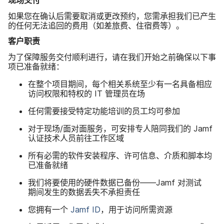
现场​交付
如果​您​在​确认​后​需要​取消​或​更​改​预约，​您​需​承担​我们​已​产生​
的​任何​无法​追回​的​费用​（如差​旅费、​住宿费​等）。
客户​职责
为了​保障​服务​交付​顺利​进行，​请​在​我们​开始​之前确保​以​下事​
项​已​准备​就​绪：
在​整个​项目​期间，​每​个​相​关​系统​至少​有​一​名​具备​相应​
访问​权限​和​特权​的
IT
管理员​在​场
任何​需要​接受​特定​功能​培训​的​员工​均​可​参加
对于​现场​/面​对面​服务，​可​安排专人​陪同​我们​的
Jamf
认证​技术​人员​前往​工作​区域
所有​必需​的​软件​安装​程序、​许可​信息、​介质​和​脚本均​
已​准备​就​绪
我们​将​要​使用​的​硬件​数据​已​备份​——
Jamf
对​测​试​
期间​发生​的​数据​丢失​不​承担​责任
您​拥有​一​个
Jamf ID
，​用于​访问​所​需​资源