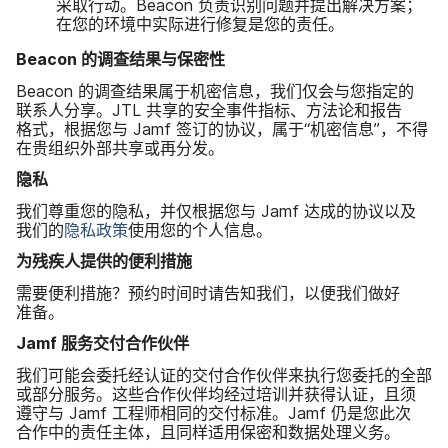
采取​行动。
Beacon
负责识别​问题​并​提出​解决​方案；​
在​您​的​环境​中​实际​进行​修复​是​您​的​责任。
Beacon
的​调查​结果​与​保密性
Beacon
的​调查​结果​属于​机密​信息，​我们​仅会​与​您​指定​的​
联系​人​分享。
JTL
共享​的​安全​事件​指标、​方法论​和​报告​
格式，​根据​您​与
Jamf
签订​的​协议，​属于​“机密​信息”，​不​得​
在​贵​组织​外部​共享​或​再​分发。
隐私
我们​尊重您​的​隐私，​并​仅​根据​您​与
Jamf
达成​的​协议​以及​
我们​的
隐私​政策
使用​您​的​个人​信息。
为​残疾人​提供​的​便利​措施
需要​便利​措施？​预约​时间​时​请​告知​我们，​以​便​我们​做​好​
准备。
Jamf
服务​交付​合作​伙伴
我们​可能​会​委托经​认证​的​交付​合作​伙伴​来​执行​您​委托​的​全部​
或​部分​服务。​这些​合作​伙伴​均​经过​培训​并​获得​认证，​且​须​
遵守​与
Jamf
工程师​相同​的​交付​标准。
Jamf
仍​是​您​此​次​
合作​中​的​责任​主体，​且​同样​适用​保密​和​数据​处理​义务。