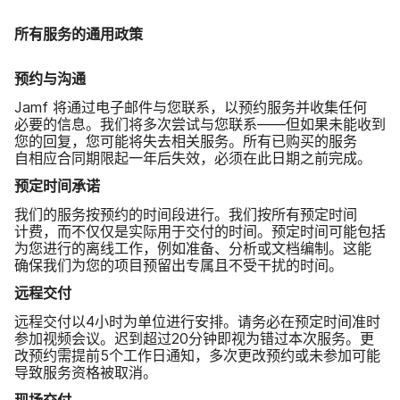
所有​服务​的​通用​政策
预约​与​沟通
Jamf
将​通过​电子​邮件​与​您​联系，​以​预约​服务​并​收集​任何​
必要​的​信息。​我们​将​多​次​尝试​与​您​联系​——但​如果​未​能​收​到​
您​的​回复，​您​可能​将​失去​相关​服务。​所有​已​购买​的​服务​
自相应​合​同​期限起​一​年​后​失效，​必须​在​此​日期​之前​完成。
预定​时间​承诺
我们​的​服务​按​预约​的​时间​段​进行。​我们​按​所有​预定​时间​
计费，​而​不仅仅​是​实际​用于​交付​的​时间。​预定​时间​可能​包括​
为​您​进行​的​离线​工作，​例如​准备、​分析​或​文档​编制。​这​能​
确保​我们​为​您​的​项目​预留​出​专属且​不​受​干扰​的​时间。
远程​交付
远程​交付​以
4
小时​为​单位​进行​安排。​请务必​在​预定​时间​准时​
参加​视频​会议。​迟到​超过
20
分钟​即视​为​错​过​本​次​服务。​更​
改​预约​需​提前
5
个​工作​日​通知，​多​次​更​改​预约​或​未​参加​可能​
导致​服务​资格​被​取消。