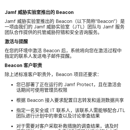
Jamf
威胁​实验室​推出​的
Beacon
Jamf
威胁​实验室​推出​的
Beacon
（以下简称​“
Beacon
”）​是​
一​项​由​我们​的
Jamf
威胁​实验室​（
JTL
）​团队​与
Jamf
服务​
团队​合作​提供​的​托管​威胁​狩猎​和​安全​咨询​服务。
激活​与​提醒
在​您​的​环境​中激活
Beacon
后，​系统​将​向​您​在​激活​过程​中​
指定​的​联系​人​发送​电子​邮件​提醒。
Beacon
客户​职责
除​上述​标准​客户​职​责外，
Beacon
项目​还​要求：
您​已​部署​了​正在​运行​的
Jamf Protect
，​且​在​激活​会​
话​期间​可​使用​管理员​权限
根据
Beacon
接入​要求​配置日志​转发​和​遥测​数​据​共享
指定​一​名​安全​或
IT
联系人，​该​联系​人​需​能够​配合
JTL
团队​进行​计划​中​的​审查​以及​讨论​审查​结果
对于​需要​对​客户​采取​补救​措施​的​调查​结果，​请​及​时​