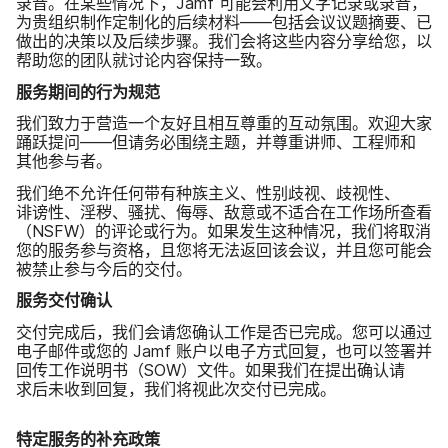
录音。​在​某些​情况​下，
Jamf
可能​会​利用​文字​记录​或​录音，​
为贵​组织​制​作定制化​的​后续​材料​——​包括​会议​议题​摘要、​已​
做出​的​决策​以及​后续​步骤。​我们​会​将​这些​内容​分享​给​您，​以​
帮助​您​的​团队​就​讨论​内容​保持​一致。
服务​期间​的​行为​规范
我们​致力​于​营造​一​个​友好且​相互​尊重​的​互动​氛围。​欢迎​大家​
踊跃​提问​——但​请务必围绕​主题，​并​尊重讲师、​工程师​和​
其他​参与者。
我们​绝不​允许​任何​带​有​种族主义、​性别​歧视、​歧视性、​
诽谤性、​淫秽、​骚扰、​侮辱、​敌意​或​不适合​在​工作​场​所查​看​
（
NSFW
）​的​评论​或​行为。​如果​发生​这​种​情况，​我们​将​取​消​
您​的​服务​参与​资格，​且​您​将​无法​返​回该​会议，​并且​您​可能​会​
被​禁止​参与​今后​的​交付。
服务​交付确​认
交付​完成​后，​我们​会​请​您确​认​工作​是否​已​完成。​您​可以​通过​
电子​邮件​或​您​的
Jamf
账户​以​电子​方式​回复，​也​可以​签署​并​
回传​工作​说​明​书​（
SOW
）​文件。​如果​我们​在​提出​确​认​请​
求后​未​收到​回复，​我们​将​视此​次​交付​已​完成。
特定​服务​的​补充​政策