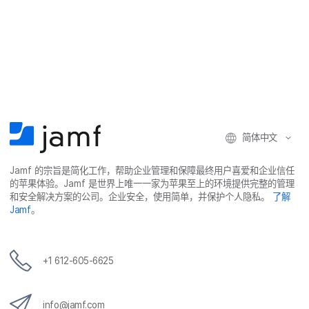
简体​中文
Jamf
的​宗旨​是​简化​工作，​帮助​企业​管理​和​保障​最​终​用​户​喜爱​和​企业​信任​
的​苹果​体验。
Jamf
是​世界​上​唯​一​一​家​为​苹果​至​上​的​环境​提供​完整​的​管理​
和​安全​解决​方案​的​公司。​企业​安全，​使用​简单，​并​保护​个​人​隐私。
了解
Jamf
。
+
1 612-605-6625
info
@
jamf
.
com