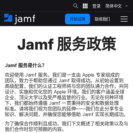
站
简体​中文
跳
内
搜
联络我们
开始试用
至
首
拨
索
动
主
页
导
Jamf
服务​政策
要
览
内
容
Jamf
服务​是​什么？
欢迎​使用
Jamf
服务。​我们​是​一​支​由
Apple
专家​组成​的​
团队，​致力​于​帮助​您​通过
Jamf
取得​成功。​从​初始​设置​到​
高级​配置，​我们​的​认证​工程师​将​与​您​的​团队​通力​合作，​共同​
设计、​实施​和​优化​您​的
Apple
环境。​我们​的​客户​涵盖​全球​
企业、​顶尖​大学​以及​受​严格​监管​的​行业。​无论​在​何种​环境​
下，​我们​都​始终遵循
Jamf
一​贯​秉持​的​安全​和​数据​处理​
标准。​请​将​我们​视为​您​团队​的​延伸​——​我们​在​此​分享​专业​
知识、​解决​问题，​并确​保​您​能够​借助
Jamf
实现​长期​成功。
为了​确保​合作​顺利且​成功，​我们​下文​概述​了​相关​政策​以及​与​
我们​合作​时​您​可​预期​的​内容。