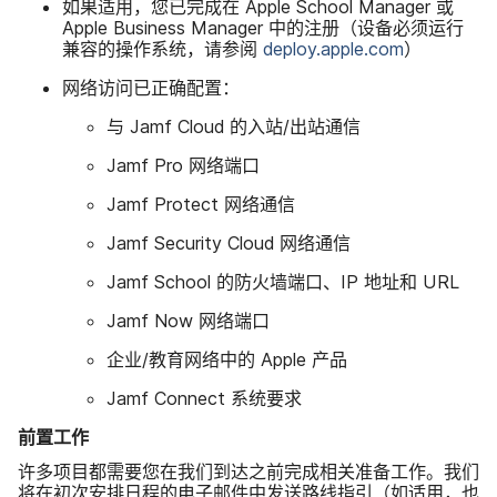
如果​适用，​您​已​完成​在
Apple School Manager
或
Apple Business Manager
中​的​注册​（设备​必须​运行​
兼容​的​操作​系统，​请​参阅
deploy
.
apple
.
com
）
网络​访问​已​正确​配置：
与
Jamf Cloud
的​入站​/​出站​通信
Jamf Pro
网络​端口
Jamf Protect
网络​通信
Jamf Security Cloud
网络​通信
Jamf School
的​防火墙​端口、
IP
地址​和
URL
Jamf Now
网络​端口
企业​/​教育​网络​中​的
Apple
产品
Jamf Connect
系统​要求
前置​工作
许多​项目​都​需要​您​在​我们​到​达​之前​完成​相关​准备​工作。​我们​
将​在​初次​安排​日程​的​电子​邮件​中​发送​路线​指​引​（如适用，​也​