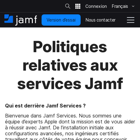
R
e
Français
P
c
h
a
e
Nous contacter
Version d’essai
s
A
N
r
c
s
c
a
h
e
c
v
e
Politiques
r
r
u
i
s
a
e
g
u
u
i
r
a
relatives aux
l
c
l
t
e
o
i
s
i
n
o
t
services Jamf
t
n
e
e
e
n
n
u
d
p
é
Qui est derrière Jamf Services ?
r
p
Bienvenue dans Jamf Services. Nous sommes une
i
l
équipe d’experts Apple dont la mission est de vous aider
n
o
à réussir avec Jamf. De l’installation initiale aux
c
i
configurations avancées, nos ingénieurs certifiés
i
e
travaillent aux côtés de votre équipe pour concevoir,