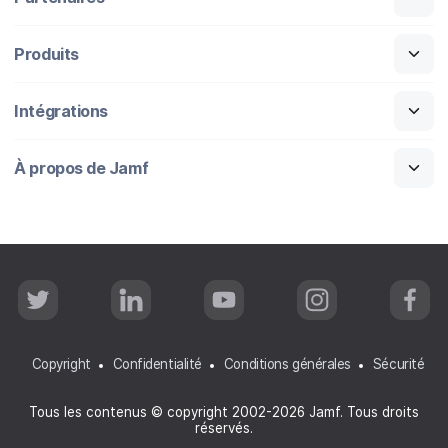
Produits
Intégrations
À propos de Jamf
T
L
Y
I
F
w
i
o
n
a
i
n
u
s
c
t
k
T
t
e
t
e
u
a
b
Copyright
Confidentialité
Conditions générales
Sécurité
e
d
b
g
o
r
I
e
r
o
n
a
k
Tous les contenus © copyright 2002-2026 Jamf. Tous droits
m
réservés.