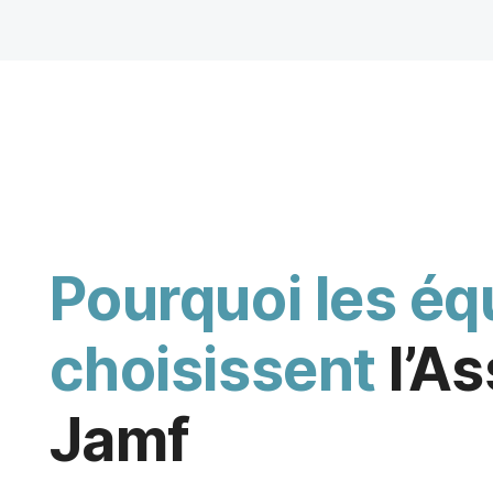
i
p
a
l
Pourquoi les éq
choisissent
l’As
Jamf