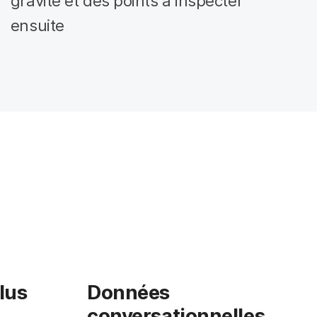
gravité et des points à inspecter
ensuite
lus
Données
conversationnelles