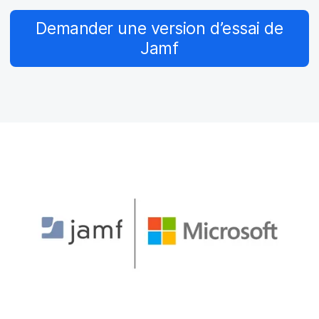
p
m
a
e
Demander une version d’essai de
l
n
Jamf
t