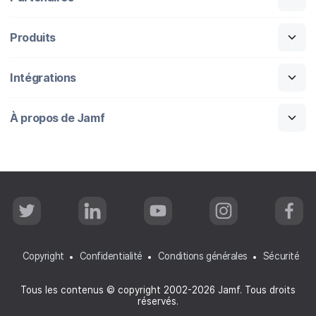
Produits
Intégrations
À propos de Jamf
T
L
Y
I
F
w
i
o
n
a
i
n
u
s
c
t
k
T
t
e
t
e
u
a
b
Copyright
Confidentialité
Conditions générales
Sécurité
e
d
b
g
o
r
I
e
r
o
n
a
k
Tous les contenus © copyright 2002-2026 Jamf. Tous droits
m
réservés.