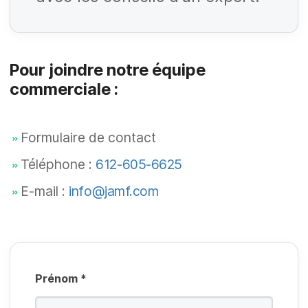
li
o
g
ir
O
a
e
b
Pour joindre notre équipe
t
li
commerciale :
o
g
ir
O
a
Formulaire de contact
e
b
t
Téléphone :
612-605-6625
li
o
g
E-mail :
info@jamf.com
ir
a
e
t
o
ir
Prénom
*
e