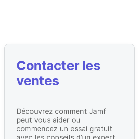
O
b
li
g
O
a
b
Contacter les
t
li
o
ventes
g
ir
O
a
e
b
t
li
Découvrez comment Jamf
o
g
peut vous aider ou
ir
O
a
commencez un essai gratuit
e
b
t
avec les conseils d’un expert.