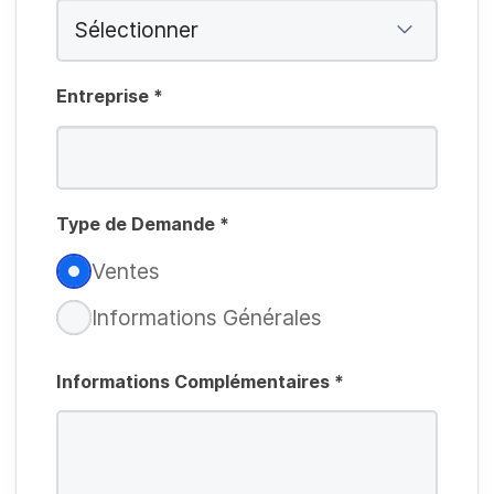
Entreprise
*
O
b
Type de Demande
*
l
i
Ventes
O
g
b
Informations Générales
a
li
t
g
Informations Complémentaires
*
o
a
i
t
r