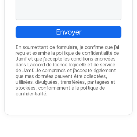
o
e
ir
e
Envoyer
En soumettant ce formulaire, je confirme que j’ai
reçu et examiné la
politique de confidentialité
de
Jamf et que j’accepte les conditions énoncées
dans
L’accord de licence logicielle et de service
de Jamf. Je comprends et j’accepte également
que mes données peuvent être collectées,
utilisées, divulguées, transférées, partagées et
stockées, conformément à la politique de
confidentialité.