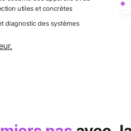
ection utiles et concrètes
t diagnostic des systèmes
eur.
miers pas
avec Ja