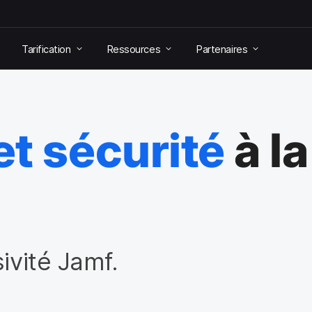
Tarification
Ressources
Partenaires
t sécurité
à la
ivité Jamf.