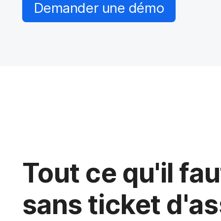
i
Demander une démo
p
a
l
Tout ce qu'il fau
sans ticket d'a