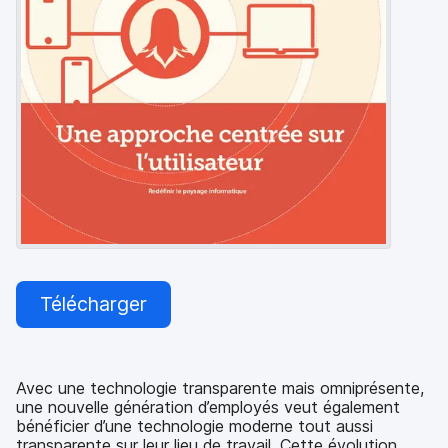
p
m
a
e
l
n
t
Télécharger
Avec une technologie transparente mais omniprésente,
une nouvelle génération d’employés veut également
bénéficier d’une technologie moderne tout aussi
transparente sur leur lieu de travail. Cette évolution