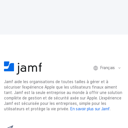
t
t
t
t
a
a
a
a
g
g
g
g
e
e
e
e
r
r
r
r
s
s
s
p
u
u
u
a
r
r
r
r
F
T
L
e
a
w
i
-
c
i
n
m
e
t
k
a
Français
b
t
e
i
o
e
d
l
o
r
I
Jamf aide les organisations de toutes tailles à gérer et à
k
n
sécuriser l’expérience Apple que les utilisateurs finaux aiment
tant. Jamf est la seule entreprise au monde à offrir une solution
complète de gestion et de sécurité axée sur Apple. L’expérience
Jamf est sécurisée pour les entreprises, simple pour les
utilisateurs et protège la vie privée.
En savoir plus sur Jamf
.