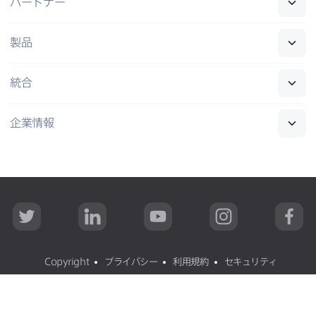
パートナー
製品
統合
企業情報
T
L
Y
I
F
w
i
o
n
a
i
n
u
s
c
t
k
T
t
e
t
e
u
a
b
Copyright
プライバシー
利用規約
セキュリティ
e
d
b
g
o
r
I
e
r
o
n
a
k
All contents
©
copyright 2002-2026 Jamf
.
無断転載禁止
m