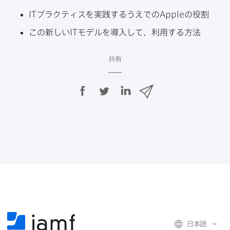
IT
プラクティスを​実践するうえでの
Apple
の​役割
この​新しい
IT
モデルを​導入して、​利用する​方​法
共有
F
T
L
メ
a
w
i
ー
c
i
n
ル
e
t
k
で
b
t
e
o
e
d
共
o
r
I
有
k
で
n
で
で
共
共
有
共
有
有
日本語