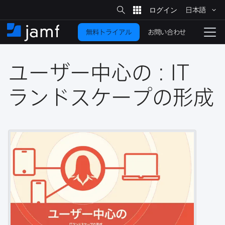
サ
日本語
イ
メ
ト
検
イ
索
お問い合わせ
無料トライアル
ン
ホ
ナ
コ
ー
ビ
ン
ム
ゲ
テ
ユーザー中心の
:
IT
ー
ン
シ
ツ
ョ
ランドスケープの​形成
に
ン
を
移
動
切
り
替
え
る