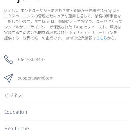
Jamf
は、​エンドユーザから​愛され企業・組織から​信頼される
Apple
エクスペリエンスの​管理と​セキュアな​運用を​通して、​業務の​簡素化を​
目指しています。​また
Jamf
は、​組織に​とって​安全で、​ユーザに​とって​
シンプルかつプライバシーが​保護された​「
Apple
ファースト」環境を​
実現する​ための​包括的な​管理および​セキュリティソリューションを​
提供する、​世界で​唯一の​企業です。
Jamf
の​企業情報は
こちら
から。
06-4580-8447
support
@
jamf
.
com
ビジネス
Education
Healthcare