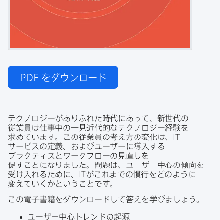
PDF
をダウンロード
テクノロジーが​ありふれた​時代に​あって、​新世代の​
従業員は​仕事中の​一見​近代的な​テクノロジー経験を​
求めています。​この​従業員の​考え方の​変化は、
IT
サービスの​定義、​および​ユーザーに​導入する​
プラクティスと​ワークフローの​見直しを​
促すことになりました。​問題は、​ユーザー中心の​傾向を​
受け入れる​ために、
IT
が​これまでの​慣行を​どのように​
変えていく​かと​いう​ことです。
この​電子書籍を​ダウンロードして​答えを​学びましょう。
ユーザー中心トレンドの​起源