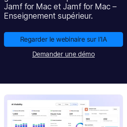
p
m
Jamf for Mac et Jamf for Mac –
a
e
l
n
Enseignement supérieur.
t
Regarder le webinaire sur l’IA
Demander une démo