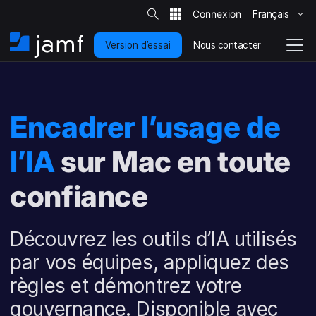
R
e
Français
P
c
h
a
e
Nous contacter
Version d’essai
s
A
N
r
c
s
c
a
h
e
c
v
e
r
r
u
i
s
a
e
g
u
Encadrer l’usage de
u
i
r
a
l
c
l
t
e
o
l’IA
sur Mac en toute
i
s
i
n
o
t
t
n
e
confiance
e
e
n
n
u
d
Découvrez les outils d’IA utilisés
p
é
r
p
par vos équipes, appliquez des
i
l
n
o
règles et démontrez votre
c
i
gouvernance. Disponible avec
i
e