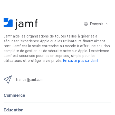
g
g
g
g
e
e
e
e
r
r
r
r
Français
s
s
s
p
u
u
u
a
Jamf aide les organisations de toutes tailles à gérer et à
r
r
r
r
sécuriser l’expérience Apple que les utilisateurs finaux aiment
F
T
L
e
tant. Jamf est la seule entreprise au monde à offrir une solution
a
w
i
-
complète de gestion et de sécurité axée sur Apple. L’expérience
c
i
n
m
Jamf est sécurisée pour les entreprises, simple pour les
utilisateurs et protège la vie privée.
En savoir plus sur Jamf
.
e
t
k
a
b
t
e
i
o
e
d
l
o
r
I
france@jamf.com
k
n
Commerce
Education