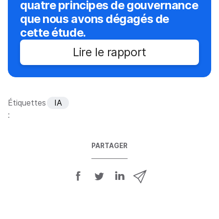
quatre principes de gouvernance
que nous avons dégagés de
cette étude.
Lire le rapport
Étiquettes
IA
:
PARTAGER
P
P
P
P
a
a
a
a
r
r
r
r
t
t
t
t
a
a
a
a