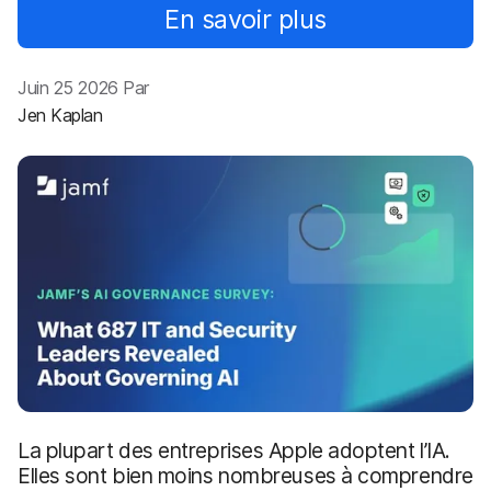
p
m
En savoir plus
a
e
l
n
t
Juin 25 2026 Par
Jen Kaplan
La plupart des entreprises Apple adoptent l’IA.
Elles sont bien moins nombreuses à comprendre