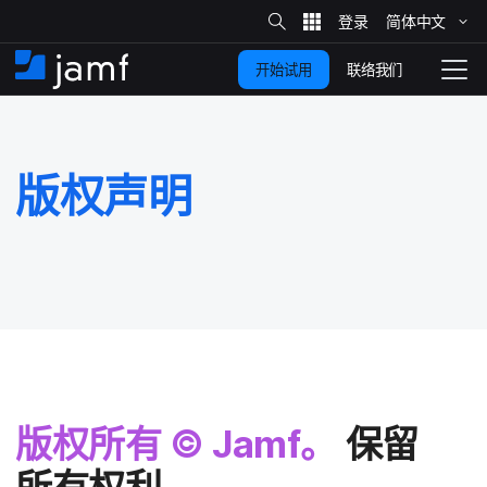
站
简体​中文
跳
内
搜
联络我们
开始试用
至
首
拨
索
动
主
页
导
要
览
版权​声明
内
容
版权​所有
©
Jamf
。
保留​