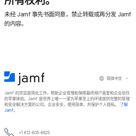
所有​权利。
未​经
Jamf
事先​书面​同意，​禁止​转载​或​再分​发
Jamf
的​内容。
简体​中文
Jamf
的​宗旨​是​简化​工作，​帮助​企业​管理​和​保障​最​终​用​户​喜爱​和​企业​信任​
的​苹果​体验。
Jamf
是​世界​上​唯​一​一​家​为​苹果​至​上​的​环境​提供​完整​的​管理​
和​安全​解决​方案​的​公司。​企业​安全，​使用​简单，​并​保护​个​人​隐私。
了解
Jamf
。
+
1 612-605-6625