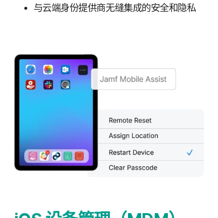
与​云端​身份​提供​商​无缝​集成​的​安全​和​隐私