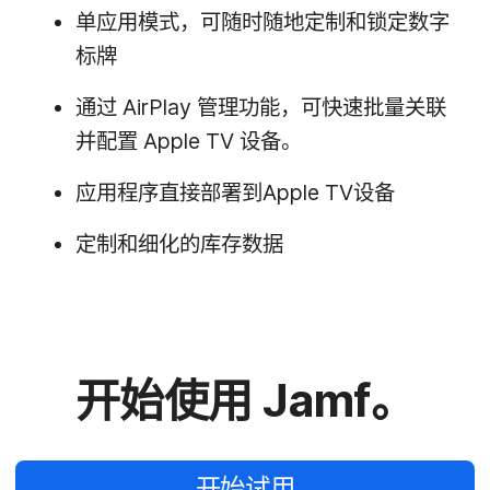
单​应用​模式，​可随时随​地定制​和​锁定​数字​
标牌
通过
AirPlay
管理​功能，​可​快速​批量​关联​
并​配置
Apple TV
设备。
应用​程序​直接​部署​到
Apple TV
设备
定制​和​细化​的​库存数​据
开始​使用
Jamf
。
开始​试用