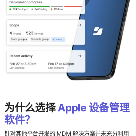
为什么​选择
Apple
设备​管理​
软件？
针对​其他​平台​开发​的
MDM
解决​方案​并​未​充分​利用