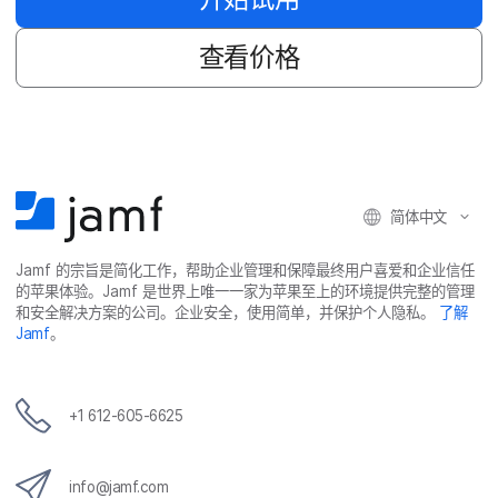
查​看​价格
简体​中文
Jamf
的​宗旨​是​简化​工作，​帮助​企业​管理​和​保障​最​终​用​户​喜爱​和​企业​信任​
的​苹果​体验。
Jamf
是​世界​上​唯​一​一​家​为​苹果​至​上​的​环境​提供​完整​的​管理​
和​安全​解决​方案​的​公司。​企业​安全，​使用​简单，​并​保护​个​人​隐私。
了解
Jamf
。
+
1 612-605-6625
info
@
jamf
.
com