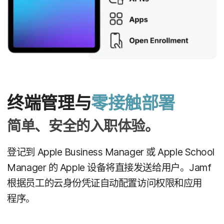
终端​管理​与
零接触部署
简单、​安全​的​入职​体验。
登记​到
Apple Business Manager
或
Apple School
Manager
的
Apple
设备​将​直接​发送​给​用户。
Jamf
根据​员工​的​云身份​凭证​自动​配置​访问​权限​和​应用​
程序。