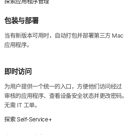
探索​应用​程序​管理
包装​与​部署
当​有​新​版本​可​用​时，​自动​打​包​并​部署​第三​方
Mac
应用​程序。
即时​访问
为​用户​提供​一​个​统一​的​入口，​方便​他们​访问​经过​
审核​的​应用​程序、​查看​设备​安全​状态​并​更​改密码。​
无需
IT
工单。
探索
Self-Service
+