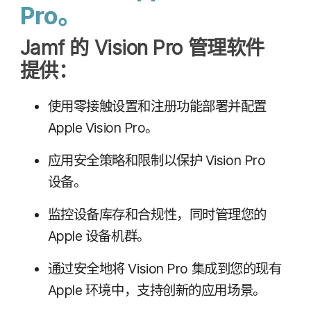
Pro
。
Jamf
的
Vision Pro
管理​软件​
提供：
使用​零接触​设置​和​注册​功能​部署​并​配置
Apple Vision Pro
。
应用​安全​策略​和​限制​以​保护
Vision Pro
设备。
监控​设备​库存​和​合规性，​同时​管理​您​的
Apple
设备​机群。
通过​安全​地​将
Vision Pro
集成​到​您​的​现有
Apple
环境​中，​支持​创新​的​应用​场景。