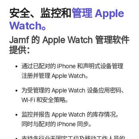
安全、​监控​和
管理
Apple
Watch
。
Jamf
的
Apple Watch
管理​软件​
提供：
通过​已​配​对​的
iPhone
和​声明式​设备​管理​
注册​并​管理
Apple Watch
。
为​受​管理​的
Apple Watch
设备​应用​密码、
Wi-Fi
和​安全​策略。
监控​并​报告
Apple Watch
的​库存​情况，​
同时​与​配对​的
iPhone
同步。
支持​各​行业​无​固定​工位​及​移动​工作​人员​的​