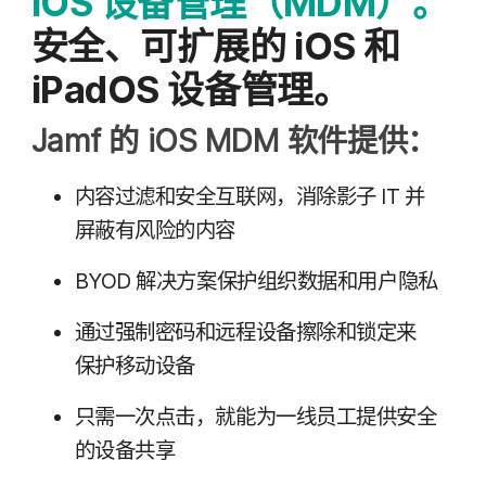
iOS
设备​管理​（
MDM
）。
安全、​可​扩展​的
iOS
和
iPadOS
设备​管理。
Jamf
的
iOS MDM
软件​提供：
内容​过滤​和​安全​互​联网，​消除​影子
IT
并​
屏蔽​有​风险​的​内容
BYOD
解决​方案​保护​组织​数据​和​用户​隐​私
通过​强制​密码​和​远程​设备​擦除​和​锁定​来​
保护​移动​设备
只​需​一​次​点击，​就​能​为​一​线员工​提供​安全​
的​设备​共​享