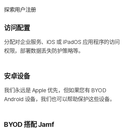
探索​用​户​注​册
访问​配置
分配​对​企业​服务、
iOS
或
iPadOS
应用​程序​的​访问​
权限，​部署​数​据​丢失​防护策略​等。
安卓​设备
我们​永远​是
Apple
优先，​但​如果​您​有
BYOD
Android
设备，​我们​也​可以​帮助​保护​这些​设备。
BYOD
搭配
Jamf