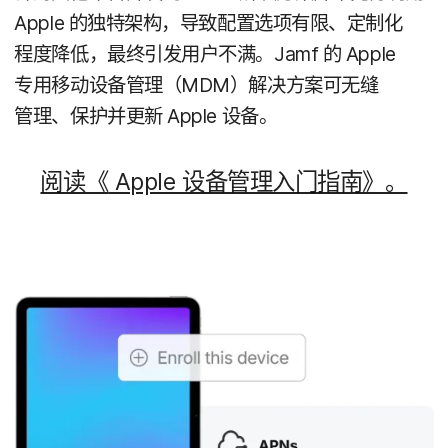
Apple
的​独特​架构，​导致​配置​选​项​有限、​定制化​
程度​降低，​最​终​引​发用​户​不满。
Jamf
的
Apple
专用​移动​设备​管理​（
MDM
）​解决​方案​可​无缝​
管理、​保护​并​更新
Apple
设备。
阅读​《
Apple
设备​管理​入门​指南》。