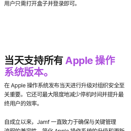
用户​只​需​打​开​盒子​并​登录​即可。
当天​支持​所有
Apple
操作​
系统​版本。
在
Apple
操作​系统​发布​当天​进行​升级​对​组织​安全​至​
关​重要。​它​还​可​最​大​限度​地​减​少​停机​时间​并​提升​最​
终​用户​的​效率。
自​成立​以来，
Jamf
一直​致力于​确保​与​关键​管理​
流程​的​兼容性，​简化
Apple
操作​系统​的​升级​和​更新​